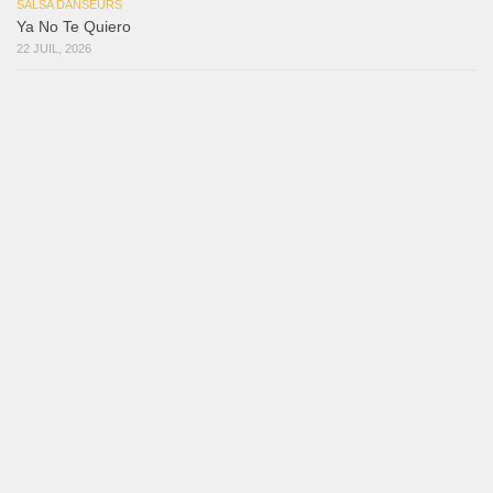
SALSA DANSEURS
Ya No Te Quiero
22 JUIL, 2026
SALSA DANSEURS
Macho
18 JUIL, 2026
SALSA DANSEURS
Marieta – Ruben Gonzalez Jr
14 JUIL, 2026
Samuel Funflow and Marina Pyatnitsyna Salsa Dancin…
7 août 2026
Reflexiones
3 août 2026