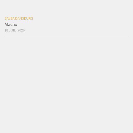
Mujer Erótica
30 juillet 2026
Bochinchosa
26 juillet 2026
Ya No Te Quiero
22 juillet 2026
Macho
18 juillet 2026