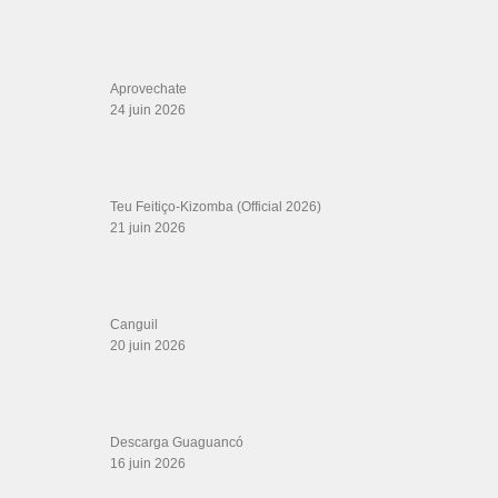
Boutique DVD Salsa Rock : Salsa Swing Productions
Boutique miroir Vidéos de danse
Association Salsa Swing : Formation et Stages de Salsa et Bachata
dvd Bachata : Vidéos de Bachata
Formations professeurs de Salsa
Web design
LIENS PARTENAIRES
Gérard Magdic - Paris (75007)
Villeneuve-Loubet
Thierito Mambo - Antibes
Les Amis de Cuba
CATÉGORIES
Catégories
ÉTIQUETTES
@maykelfonts
Allaha Bahebik
a prueba de todo
Central havana
chantel collado
dance teacher
Chanzie
Curti Ma Mi (feat. Gentleman)