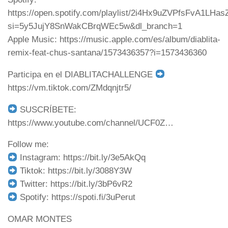
https://open.spotify.com/playlist/2i4Hx9uZVPfsFvA1LHas
si=5y5JujY8SnWakCBrqWEc5w&dl_branch=1
Apple Music: https://music.apple.com/es/album/diablita-
remix-feat-chus-santana/1573436357?i=1573436360
Participa en el DIABLITACHALLENGE
https://vm.tiktok.com/ZMdqnjtr5/
SUSCRÍBETE:
https://www.youtube.com/channel/UCF0Z…
Follow me:
Instagram: https://bit.ly/3e5AkQq
Tiktok: https://bit.ly/3088Y3W
Twitter: https://bit.ly/3bP6vR2
Spotify: https://spoti.fi/3uPerut
OMAR MONTES