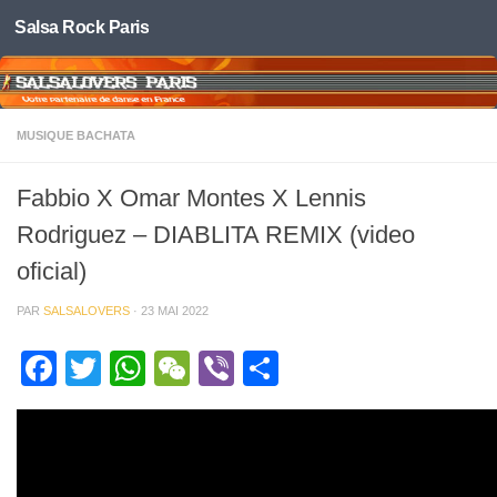
Salsa Rock Paris
Skip to content
MUSIQUE BACHATA
Fabbio X Omar Montes X Lennis
Rodriguez – DIABLITA REMIX (video
oficial)
PAR
SALSALOVERS
·
23 MAI 2022
Facebook
Twitter
WhatsApp
WeChat
Viber
Partager