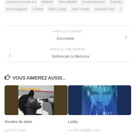
como yo te como a ti
diablota
fabio diablita
si subo histories
fueguito
lenis rodriguez
el fabio
fabio y omar
omar y fabio
bachata omar
*
ARTICLE SUIVANT
Escondete
ARTICLE PRÉCÉDENT
Refrescate la Memoria
VOUS AIMEREZ AUSSI...
Vocales de amor
Lucky
11 AOÛT 2022
14 SEPTEMBRE 2021