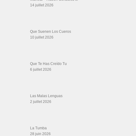
Descarga Guaguancó
16 juin 2026
SALSALOVERS PARIS
Salsa Rock Paris
: Toute la danse Salsa et Rock en France, DVD Salsa et
rock 6 temps, DVD Valse, Vidéos Tango, Paso Doble, DVD salsa cubaine,
DVD Kizomba, DVD Bachata, DVD Merengue, DVD cha cha, Musique salsa,
figures de salsa, DVD danse de salon, Formations professeurs salsa, articles
danse, concerts danse, actualités salsa, chaussures salsa ….
ARCHIVES
Archives
LIENS SITES PARTENAIRES