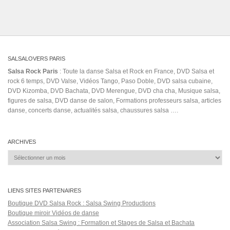
salary
defender un pais con mis principios con mis ideales
Delirio
electro
havane
Fania Records
elsalvador
Girl Troupe
hdp
iam marwa
Internashonal
Joe Veras
juan de dios y kimberly loaiza
las cosas que te pido leoni torres
latino 2014
Les Vagabonds
Los Coleccionistas (Salsa Pura)
Marie
marta korzun
Masamba
merry
Mundo
mucha emoción
Naweam
no sirvo pa queso
omar y fabio
Ozuna
Señor Juez
Philip Monteiro
prince royce lao a lao
propaganda
salsa kassel
salsa
Se
matine
Shag
shooh & pajó
Touta
viene y se va
یسری
Salsa Rock Paris © 2026. Tous droits réservés.