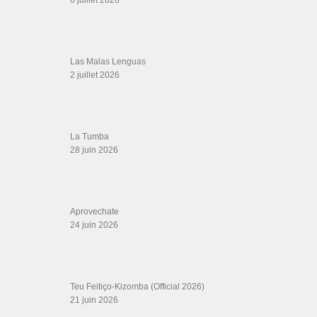
DVD Kizomba, DVD Bachata, DVD Merengue, DVD cha cha, Musique salsa,
figures de salsa, DVD danse de salon, Formations professeurs salsa, articles
danse, concerts danse, actualités salsa, chaussures salsa ….
ARCHIVES
Archives
LIENS SITES PARTENAIRES
Boutique DVD Salsa Rock : Salsa Swing Productions
Boutique miroir Vidéos de danse
Association Salsa Swing : Formation et Stages de Salsa et Bachata
dvd Bachata : Vidéos de Bachata
Formations professeurs de Salsa
Web design
LIENS PARTENAIRES
Gérard Magdic - Paris (75007)
Villeneuve-Loubet
Thierito Mambo - Antibes