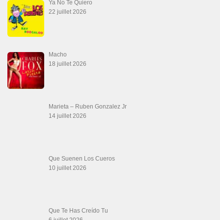
Teu Feitiço-Kizomba (Official 2026)
21 juin 2026
Canguil
20 juin 2026
Descarga Guaguancó
16 juin 2026
SALSALOVERS PARIS
Salsa Rock Paris
: Toute la danse Salsa et Rock en France, DVD Salsa et
rock 6 temps, DVD Valse, Vidéos Tango, Paso Doble, DVD salsa cubaine,