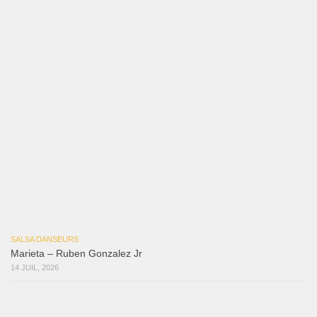
Ya No Te Quiero
22 juillet 2026
Macho
18 juillet 2026
Marieta – Ruben Gonzalez Jr
14 juillet 2026
Que Suenen Los Cueros
10 juillet 2026