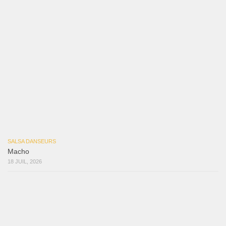
Samuel Funflow and Marina Pyatnitsyna Salsa Dancin…
7 août 2026
Reflexiones
3 août 2026
Mujer Erótica
30 juillet 2026
Bochinchosa
26 juillet 2026