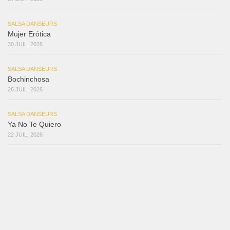
SALSA DANSEURS
Mujer Erótica
30 JUIL, 2026
SALSA DANSEURS
Bochinchosa
26 JUIL, 2026
SALSA DANSEURS
Ya No Te Quiero
22 JUIL, 2026
SALSA DANSEURS
Macho
18 JUIL, 2026
SALSA DANSEURS
Marieta – Ruben Gonzalez Jr
14 JUIL, 2026