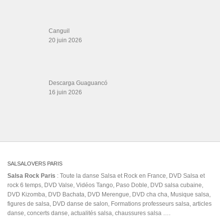
Les Amis de Cuba
CATÉGORIES
Catégories
ÉTIQUETTES
baile de casino
68 comeback
Afro-Cuban (Ethnicity)
beautiful
brasil anthem
bellydancer
Best of
Caramelo Bachata Version
Christmas bachata
danzon
claudia y ugo
connection
cottbus
dance songs
dani j quién lo diría
Dembow
Denovah
Elvis nbc tribute
Gnonnas Pedro
guga dias
How to dance
johnny b. goode elvis presley
Collegiate Shag
Ishtar Goddess dance
La Foto Se Me Borró
lambazouk
magnafied
maikel dinza cd 2020
maria oscar de Leon
nahir romano
me quedo bachata dance
Mihai Petre
no soy bueno para ti
raks sharki
salsadancing
Prison Songs
salsa monday
saoco
social
Sing Sing Sing Choreography
SA salsa
bachata
Traigo
Tresero
solo son miradas tronky
tangomundial
نور العين - عمرو دياب
william