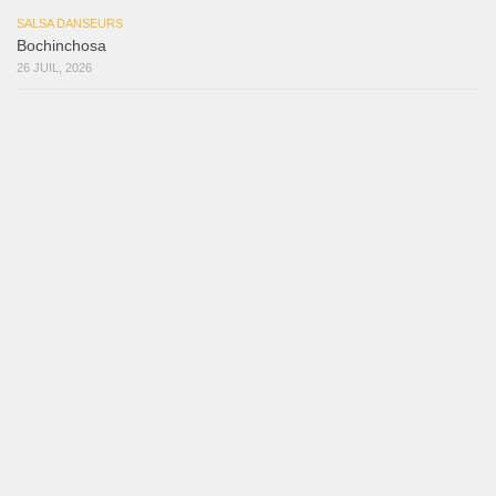
SALSA DANSEURS
Bochinchosa
26 JUIL, 2026
SALSA DANSEURS
Ya No Te Quiero
22 JUIL, 2026
SALSA DANSEURS
Macho
18 JUIL, 2026
SALSA DANSEURS
Marieta – Ruben Gonzalez Jr
14 JUIL, 2026
Samuel Funflow and Marina Pyatnitsyna Salsa Dancin…
7 août 2026