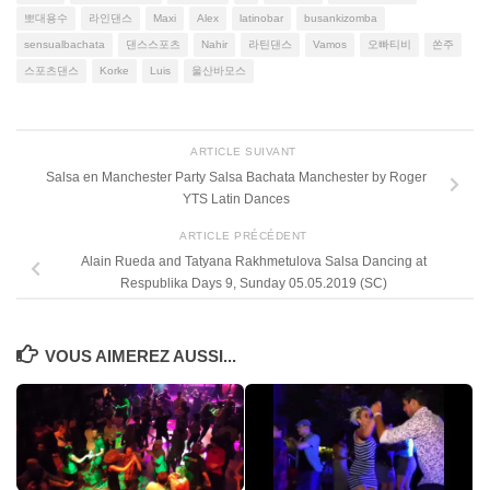
뽀대용수
라인댄스
Maxi
Alex
latinobar
busankizomba
sensualbachata
댄스스포츠
Nahir
라틴댄스
Vamos
오빠티비
쏜주
스포츠댄스
Korke
Luis
울산바모스
ARTICLE SUIVANT
Salsa en Manchester Party Salsa Bachata Manchester by Roger
YTS Latin Dances
ARTICLE PRÉCÉDENT
Alain Rueda and Tatyana Rakhmetulova Salsa Dancing at
Respublika Days 9, Sunday 05.05.2019 (SC)
VOUS AIMEREZ AUSSI...