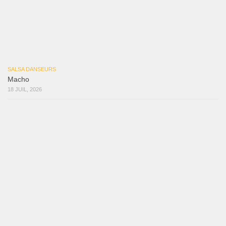
Macho
18 juillet 2026
Marieta – Ruben Gonzalez Jr
14 juillet 2026
Que Suenen Los Cueros
10 juillet 2026
Que Te Has Creído Tu
6 juillet 2026