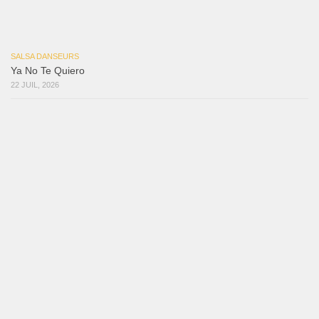
Reflexiones
3 août 2026
Mujer Erótica
30 juillet 2026
Bochinchosa
26 juillet 2026
Ya No Te Quiero
22 juillet 2026