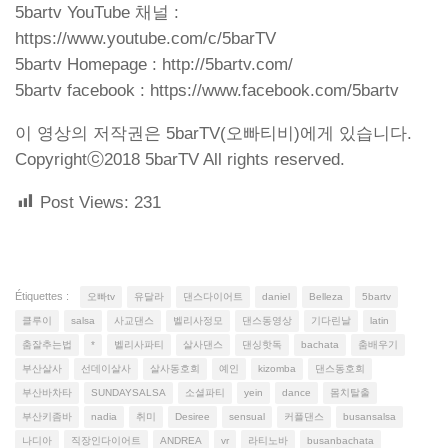
5bartv YouTube 채널 :
https://www.youtube.com/c/5barTV
5bartv Homepage : http://5bartv.com/
5bartv facebook : https://www.facebook.com/5bartv
이 영상의 저작권은 5barTV(오빠티비)에게 있습니다.
Copyrightⓒ2018 5barTV All rights reserved.
Post Views:
231
Étiquettes :
오빠tv
유달라
댄스다이어트
daniel
Belleza
5bartv
클루이
salsa
사교댄스
벨리사정모
댄스동영상
기다린날
latin
춤잘추는법
*
벨리사파티
살사댄스
댄싱핫독
bachata
춤배우기
부산살사
선데이살사
살사동호회
예인
kizomba
댄스동호회
부산바차타
SUNDAYSALSA
소셜파티
yein
dance
몸치탈출
부산키좀바
nadia
취미
Desiree
sensual
커플댄스
busansalsa
나디아
직장인다이어트
ANDREA
vr
라티노바
busanbachata