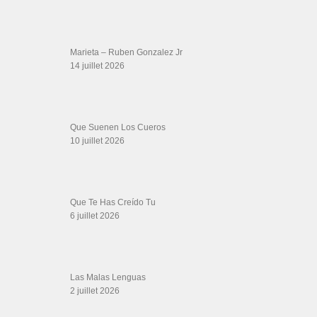
Archives
LIENS SITES PARTENAIRES
Boutique DVD Salsa Rock : Salsa Swing Productions
Boutique miroir Vidéos de danse
Association Salsa Swing : Formation et Stages de Salsa et Bachata
dvd Bachata : Vidéos de Bachata
Formations professeurs de Salsa
Web design
LIENS PARTENAIRES
Gérard Magdic - Paris (75007)
Villeneuve-Loubet
Thierito Mambo - Antibes
Les Amis de Cuba
CATÉGORIES
Catégories