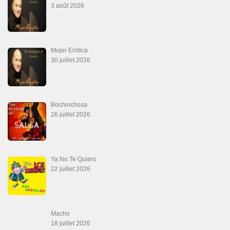
Canguil
20 juin 2026
Descarga Guaguancó
16 juin 2026
SALSALOVERS PARIS
Salsa Rock Paris
: Toute la danse Salsa et Rock en France, DVD Salsa et
rock 6 temps, DVD Valse, Vidéos Tango, Paso Doble, DVD salsa cubaine,
DVD Kizomba, DVD Bachata, DVD Merengue, DVD cha cha, Musique salsa,
figures de salsa, DVD danse de salon, Formations professeurs salsa, articles
danse, concerts danse, actualités salsa, chaussures salsa ….
ARCHIVES