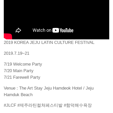
2019 KOREA JEJU LATIN CULTURE FESTIVAL
2019.7.19~21
7/19 Welcome Party
7/20 Main Party
7/21 Farewell Party
Venue : The Art Stay Jeju Hamdeok Hotel / Jeju
Hamduk Beach
#JLCF #제주라틴컬쳐페스티발 #함덕해수욕장