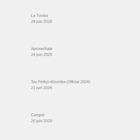
ÉTIQUETTES
bachata
afro cuban dance
ajena eddy herrera
al rojo vivo
amneris martinez
steps
beautiful
best of
BCN dance Family
bebe camilo baile bachata
kizomba 2020
estragar c4 pedro
Fuego en el 23!
funky jazz
grupo cubano para
High
grupo en vivo 2020
fiesta
impero
ivan el hijo de teresa
jerusalema
bachata grupo extra
Joey
Kende Papa
kizomba 2018 playlist
Kwanza Burro
la gripa
Llorar Lloviendo Oficial
letra
La gripe Salsa
La Sonora Matancera
latin funk
pop
Manolo Castro
Mayra Andrade
mirror
New Swing Sextet
Njc
Ocana Sordi
Oro
latin
que nada nos separe
roberto sabroso
République
sandungueate
tony pirata
Stand By Me (song)
Tik Tok Song
tú me
videography
ves hacerme el duro
Yasnogorodskaya