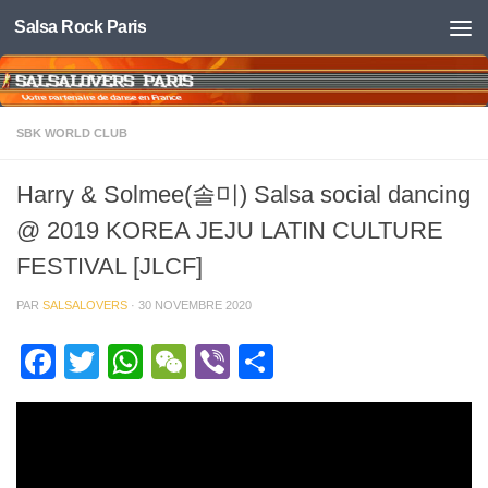
Salsa Rock Paris
Skip to content
SBK WORLD CLUB
Harry & Solmee(솔미) Salsa social dancing
@ 2019 KOREA JEJU LATIN CULTURE
FESTIVAL [JLCF]
PAR
SALSALOVERS
·
30 NOVEMBRE 2020
Facebook
Twitter
WhatsApp
WeChat
Viber
Partager