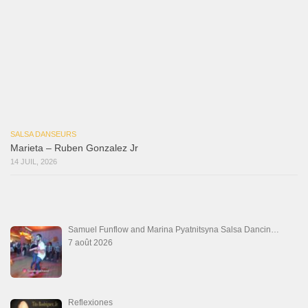
Las Malas Lenguas
2 juillet 2026
La Tumba
28 juin 2026
Aprovechate
24 juin 2026
Teu Feitiço-Kizomba (Official 2026)
21 juin 2026