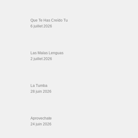
LIENS PARTENAIRES
Gérard Magdic - Paris (75007)
Villeneuve-Loubet
Thierito Mambo - Antibes
Les Amis de Cuba
CATÉGORIES
Catégories
ÉTIQUETTES
aventura bachata baile
Afro-Latin
Alfonso y Monica Bachata
Arrea
axel tony
BMG
Calma
pause k
bachata lenta
Chandelier
cre conexo
dlg
downloads
europa
Easy bachata
el panuelo
Fines
folklore
gozalo la 33
Guillo Rivera
kizomba love
la 33
Latin am Fluss
kizomba2020
Kizomba classes
Marty Galarza Y Su
Louie Ramirez And His Conjunto Chango
Conquistadora
Matthieu Magueijo
Mojitos
N'taya
Ojitos Mentirosos
o
Pa
republica
Piano
Puerto
regueton
nosso amor