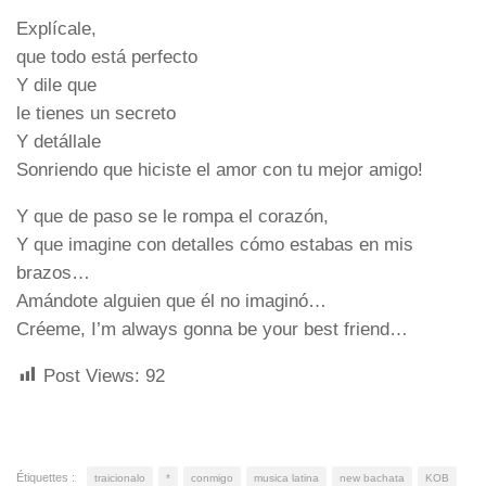
Explícale,
que todo está perfecto
Y dile que
le tienes un secreto
Y detállale
Sonriendo que hiciste el amor con tu mejor amigo!
Y que de paso se le rompa el corazón,
Y que imagine con detalles cómo estabas en mis
brazos…
Amándote alguien que él no imaginó…
Créeme, I’m always gonna be your best friend…
Post Views:
92
Étiquettes :
traicionalo
*
conmigo
musica latina
new bachata
KOB