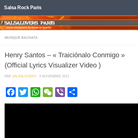
Salsa Rock Paris
Skip to content
MUSIQUE BACHATA
Henry Santos – « Traiciónalo Conmigo »
(Official Lyrics Visualizer Video )
PAR
SALSALOVERS
·
4 NOVEMBRE 2021
Facebook
Twitter
WhatsApp
WeChat
Viber
Partager