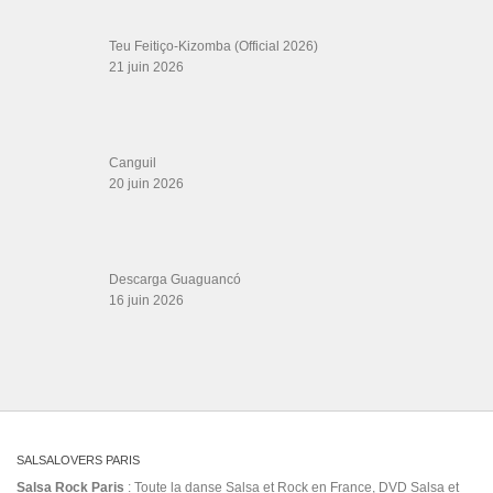
dominicana
salsa version
sara lopez y
albir rojas
Sousa
suavemente oficial
Todo Se Derrumbó
Tus
valerio el director
Vol. 1 Tumba Puchunga (Remastered)
Yo No Bailo Con Juana
Salsa Rock Paris © 2026. Tous droits réservés.