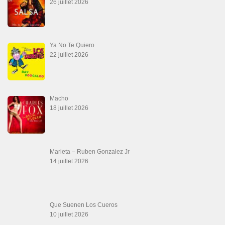
SALSALOVERS PARIS
Salsa Rock Paris
: Toute la danse Salsa et Rock en France, DVD Salsa et
rock 6 temps, DVD Valse, Vidéos Tango, Paso Doble, DVD salsa cubaine,
DVD Kizomba, DVD Bachata, DVD Merengue, DVD cha cha, Musique salsa,
figures de salsa, DVD danse de salon, Formations professeurs salsa, articles
danse, concerts danse, actualités salsa, chaussures salsa ….
ARCHIVES
Archives
LIENS SITES PARTENAIRES
Boutique DVD Salsa Rock : Salsa Swing Productions
Boutique miroir Vidéos de danse
Association Salsa Swing : Formation et Stages de Salsa et Bachata
dvd Bachata : Vidéos de Bachata
Formations professeurs de Salsa
Web design