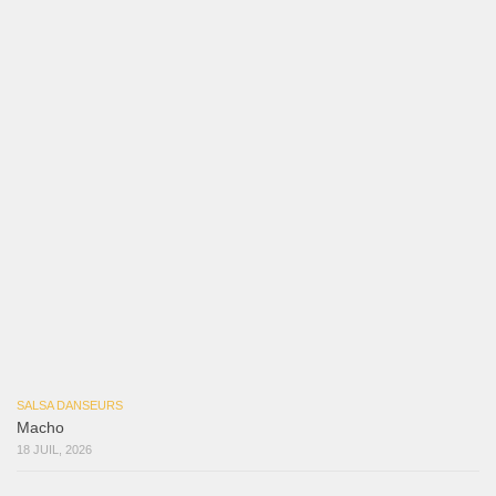
Bochinchosa
26 juillet 2026
Ya No Te Quiero
22 juillet 2026
Macho
18 juillet 2026
Marieta – Ruben Gonzalez Jr
14 juillet 2026