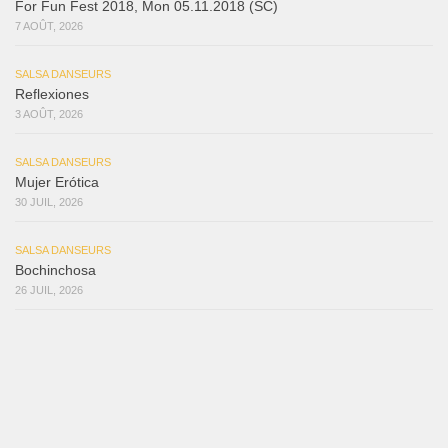
For Fun Fest 2018, Mon 05.11.2018 (SC)
7 AOÛT, 2026
SALSA DANSEURS
Reflexiones
3 AOÛT, 2026
SALSA DANSEURS
Mujer Erótica
30 JUIL, 2026
SALSA DANSEURS
Bochinchosa
26 JUIL, 2026
SALSA DANSEURS
Ya No Te Quiero
22 JUIL, 2026
SALSA DANSEURS
Macho