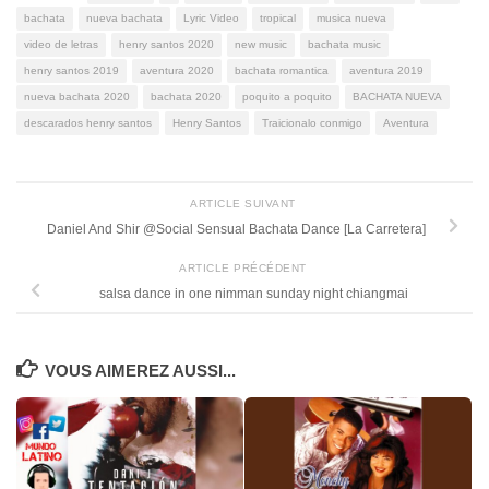
bachata
nueva bachata
Lyric Video
tropical
musica nueva
video de letras
henry santos 2020
new music
bachata music
henry santos 2019
aventura 2020
bachata romantica
aventura 2019
nueva bachata 2020
bachata 2020
poquito a poquito
BACHATA NUEVA
descarados henry santos
Henry Santos
Traicionalo conmigo
Aventura
ARTICLE SUIVANT
Daniel And Shir @Social Sensual Bachata Dance [La Carretera]
ARTICLE PRÉCÉDENT
salsa dance in one nimman sunday night chiangmai
VOUS AIMEREZ AUSSI...