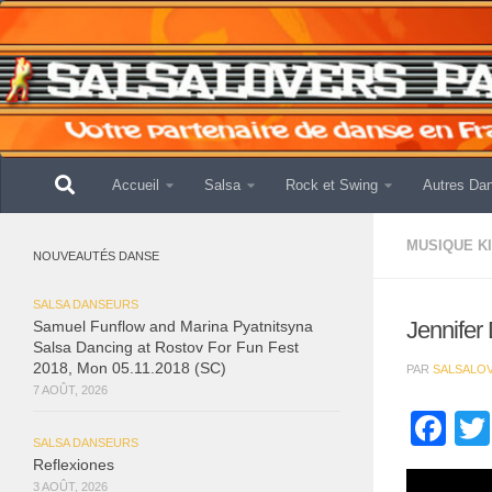
Skip to content
Accueil
Salsa
Rock et Swing
Autres Da
MUSIQUE K
NOUVEAUTÉS DANSE
SALSA DANSEURS
Jennifer 
Samuel Funflow and Marina Pyatnitsyna
Salsa Dancing at Rostov For Fun Fest
2018, Mon 05.11.2018 (SC)
PAR
SALSALO
7 AOÛT, 2026
Fa
SALSA DANSEURS
Reflexiones
3 AOÛT, 2026