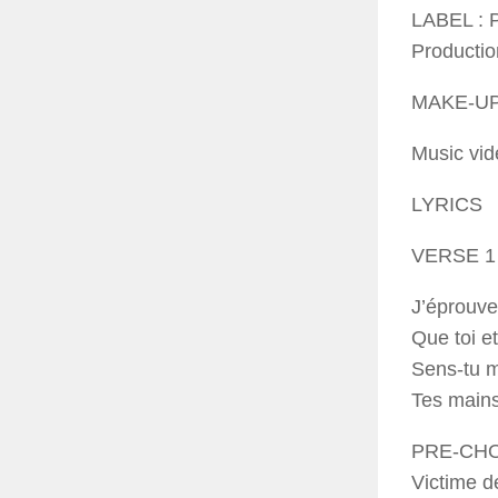
LABEL :
Producti
MAKE-UP
Music vid
LYRICS
VERSE 1
J’éprouve
Que toi et
Sens-tu m
Tes mains
PRE-CH
Victime d