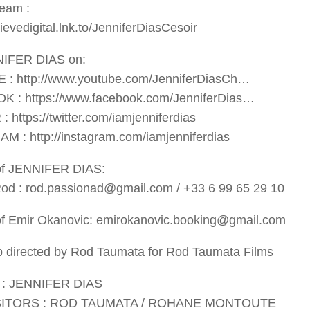
eam :
lievedigital.lnk.to/JenniferDiasCesoir
IFER DIAS on:
: http://www.youtube.com/JenniferDiasCh…
 : https://www.facebook.com/JenniferDias…
 https://twitter.com/iamjenniferdias
 : http://instagram.com/iamjenniferdias
of JENNIFER DIAS:
od : rod.passionad@gmail.com / +33 6 99 65 29 10
of Emir Okanovic: emirokanovic.booking@gmail.com
p directed by Rod Taumata for Rod Taumata Films
: JENNIFER DIAS
TORS : ROD TAUMATA / ROHANE MONTOUTE