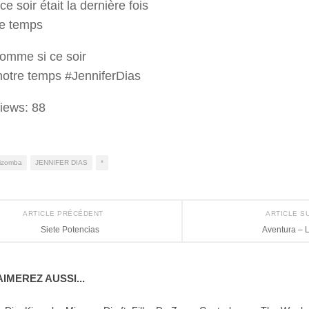
ce soir était la dernière fois
le temps
omme si ce soir
otre temps #JenniferDias
iews:
88
izomba
JENNIFER DIAS
*
ARTICLE PRÉCÉDENT
ARTICLE S
Siete Potencias
Aventura – L
IMEREZ AUSSI...