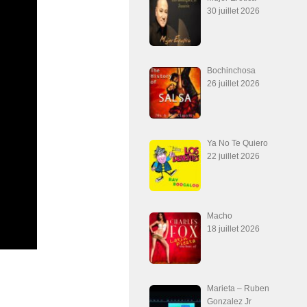
30 juillet 2026
Bochinchosa
26 juillet 2026
Ya No Te Quiero
22 juillet 2026
Macho
18 juillet 2026
Marieta – Ruben
Gonzalez Jr