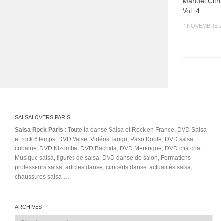
Manuel Citr
Vol. 4
7 NOVEMBRE 
SALSALOVERS PARIS
Salsa Rock Paris
: Toute la danse Salsa et Rock en France, DVD Salsa
et rock 6 temps, DVD Valse, Vidéos Tango, Paso Doble, DVD salsa
cubaine, DVD Kizomba, DVD Bachata, DVD Merengue, DVD cha cha,
Musique salsa, figures de salsa, DVD danse de salon, Formations
professeurs salsa, articles danse, concerts danse, actualités salsa,
chaussures salsa ….
ARCHIVES
Archives