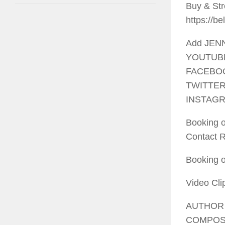
Buy & Str
https://be
Add JENN
YOUTUBE 
FACEBOOK
TWITTER :
INSTAGRAM
Booking 
Contact R
Booking 
Video Cli
AUTHOR 
COMPOSI