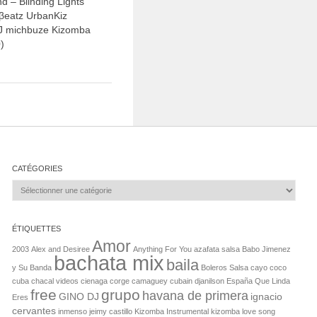
 – Blinding Lights
βeatz UrbanKiz
J michbuze Kizomba
)
CATÉGORIES
Catégories
ÉTIQUETTES
Amor
2003
Alex and Desiree
Anything For You
azafata salsa
Babo Jimenez
bachata mix
baila
y Su Banda
Boleros Salsa
cayo coco
cuba
chacal videos
cienaga
corge camaguey
cubain
djanilson
España Que Linda
free
grupo
havana de primera
GINO DJ
ignacio
Eres
cervantes
inmenso
jeimy castillo
Kizomba Instrumental
kizomba love song