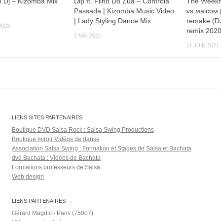
o Dj – Kizomba Mix
Dip ft. Filho Do Zua – Controla
The Weeknd
Passada | Kizomba Music Video
vs мalcoм 
| Lady Styling Dance Mix
remake (D
2023
remix 2020
2 MAI 2021
11 JUIN 2021
LIENS SITES PARTENAIRES
Boutique DVD Salsa Rock : Salsa Swing Productions
Boutique miroir Vidéos de danse
Association Salsa Swing : Formation et Stages de Salsa et Bachata
dvd Bachata : Vidéos de Bachata
Formations professeurs de Salsa
Web design
LIENS PARTENAIRES
Gérard Magdic - Paris (75007)