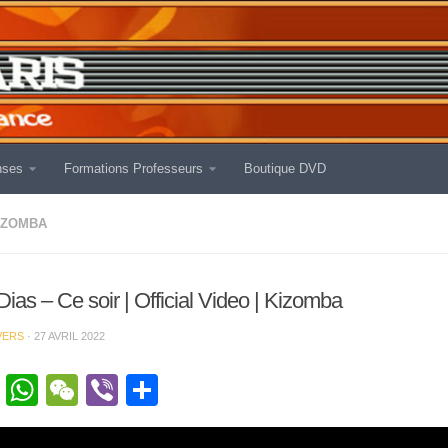
nses
Formations Professeurs
Boutique DVD
IZOMBA
Dias – Ce soir | Official Video | Kizomba
VERS
·
27 AVRIL 2022
cebook
Twitter
WhatsApp
WeChat
Viber
Partager