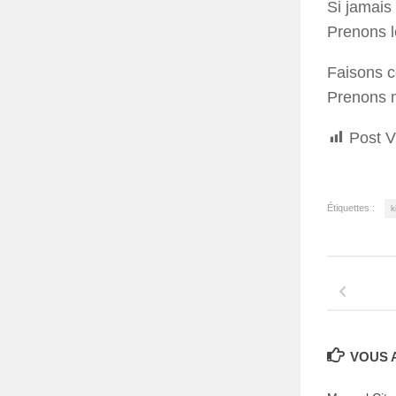
Si jamais 
Prenons 
Faisons c
Prenons n
Post V
Étiquettes :
k
VOUS A