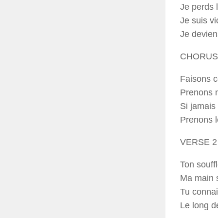
Je perds l
Je suis v
Je devien
CHORUS
Faisons co
Prenons 
Si jamais 
Prenons 
VERSE 2
Ton souffl
Ma main s
Tu connai
Le long d