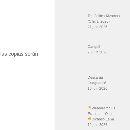
Teu Feitiço-Kizomba
(Official 2026)
21 juin 2026
Canguil
20 juin 2026
 las copias serán
Descarga
Guaguancó
16 juin 2026
Werever Y Sus
Estrellas – Que
Dichoso Es
Sa…
12 juin 2026