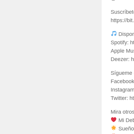
Suscríbet
https://bi
Disponi
Spotify: h
Apple Mus
Deezer: h
Sígueme 
Facebook:
Instagram
Twitter: h
Mira otro
Mi Deb
Sueño 