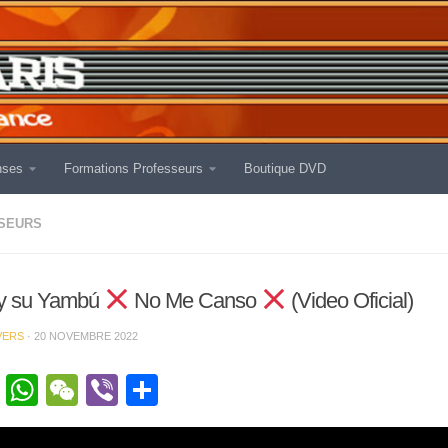
nses
Formations Professeurs
Boutique DVD
SEURS
 y su Yambú
No Me Canso
(Video Oficial)
VERS
·
20 NOVEMBRE 2022
cebook
Twitter
WhatsApp
WeChat
Viber
Partager