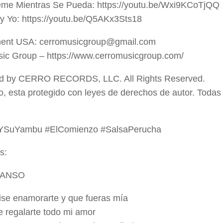
me Mientras Se Pueda: https://youtu.be/Wxi9KCoTjQQ
y Yo: https://youtu.be/Q5AKx3Sts18
nt USA: cerromusicgroup@gmail.com
ic Group – https://www.cerromusicgroup.com/​
ted by CERRO RECORDS, LLC. All Rights Reserved.
o, esta protegido con leyes de derechos de autor. Todas
YSuYambu #ElComienzo #SalsaPerucha
s:
CANSO
ise enamorarte y que fueras mía
e regalarte todo mi amor