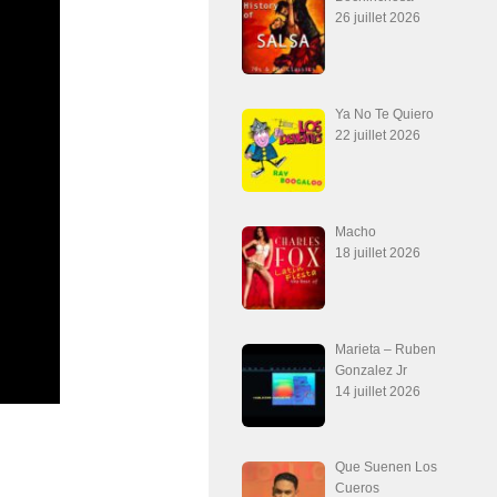
26 juillet 2026
Ya No Te Quiero
22 juillet 2026
Macho
18 juillet 2026
Marieta – Ruben
Gonzalez Jr
14 juillet 2026
Que Suenen Los
Cueros