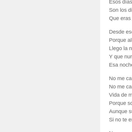
Esos días
Son los d
Que eras 
Desde ese
Porque al
Llego la 
Y que nun
Esa noche
No me ca
No me ca
Vida de m
Porque so
Aunque s
Si no te 