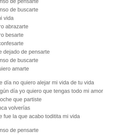
nso de pensarte
nso de buscarte
i vida
ro abrazarte
ro besarte
confesarte
e dejado de pensarte
nso de buscarte
uiero amarte
 día no quiero alejar mi vida de tu vida
gún día yo quiero que tengas todo mi amor
noche que partiste
ca volverías
 fue la que acabo toditita mi vida
nso de pensarte