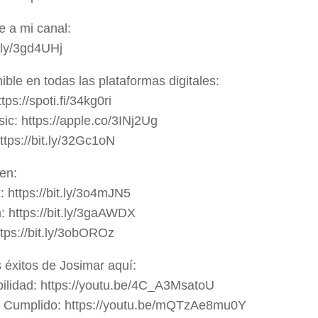
e a mi canal:
t.ly/3gd4UHj
ble en todas las plataformas digitales:
ttps://spoti.fi/34kg0ri
ic: https://apple.co/3INj2Ug
ttps://bit.ly/32Gc1oN
en:
 https://bit.ly/3o4mJN5
: https://bit.ly/3gaAWDX
ttps://bit.ly/3obOROz
s éxitos de Josimar aquí:
ilidad: https://youtu.be/4C_A3MsatoU
Cumplido: https://youtu.be/mQTzAe8mu0Y