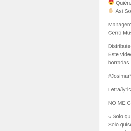
Quiére
Así So
Manageme
Cerro Mus
Distribu
Este víde
borradas.
#Josimar
Letra/lyric
NO ME 
« Solo qu
Solo quis