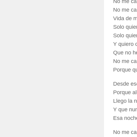
No me ca
No me ca
Vida de m
Solo quie
Solo quie
Y quiero 
Que no h
No me ca
Porque q
Desde ese
Porque al
Llego la 
Y que nun
Esa noche
No me ca