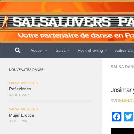
Skip to content
Accueil
Salsa
Rock et Swing
Autres Da
SALSA DAN
NOUVEAUTÉS DANSE
SALSA DANSEURS
Josimar
Reflexiones
3 AOÛT, 2026
PAR
SALSALO
SALSA DANSEURS
Fa
Mujer Erótica
30 JUIL, 2026