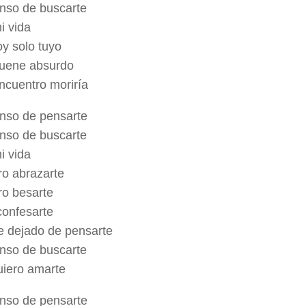
nso de buscarte
i vida
y solo tuyo
uene absurdo
encuentro moriría
nso de pensarte
nso de buscarte
i vida
ro abrazarte
ro besarte
confesarte
e dejado de pensarte
nso de buscarte
uiero amarte
nso de pensarte