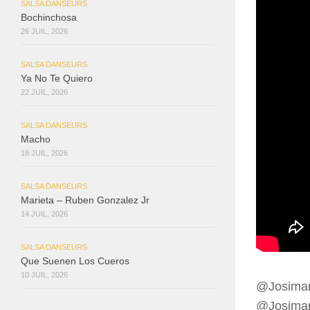
SALSA DANSEURS
Bochinchosa
26 JUIL, 2026
SALSA DANSEURS
Ya No Te Quiero
22 JUIL, 2026
SALSA DANSEURS
Macho
18 JUIL, 2026
SALSA DANSEURS
Marieta – Ruben Gonzalez Jr
14 JUIL, 2026
SALSA DANSEURS
Que Suenen Los Cueros
10 JUIL, 2026
​@Josima
@Josimar 