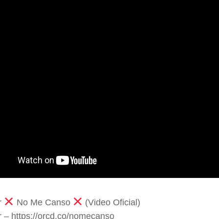
r
No Me Canso
(Video Oficial)
– https://orcd.co/nomecanso