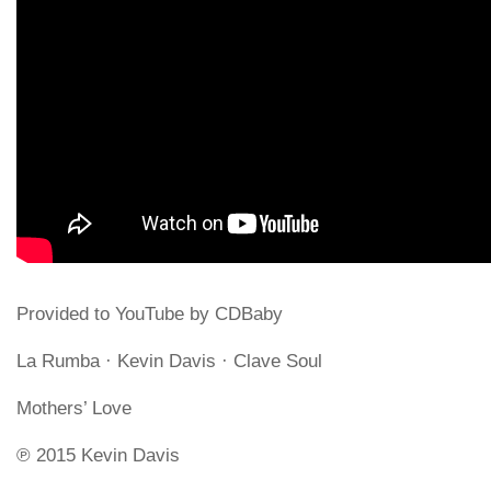
Provided to YouTube by CDBaby
La Rumba · Kevin Davis · Clave Soul
Mothers’ Love
℗ 2015 Kevin Davis