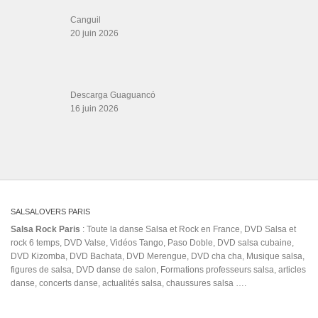
CATÉGORIES
Catégories
ÉTIQUETTES
Adalberto Alvarez
#circuit
#ecoledesalsa
#exerciciosemcasa
afro music
after
artiste
Amigos no por favor
australia
bachasalsa
bachatas buenas 2015
calema
dance bachata
Beethoven
Belleza
BRI & MARCO MOLINA
Desiree
dancing on beach
Dj Cycy & Dj Valéry
donde bailar en mexico
Fabio &
Martina - social dancing @ AMARIN BEACH PARTY
FIVE new album
flow la movie
ja
decidi
Kako y Su Orquesta
Katlyn Rodriguez
kaysha deeper
Kevin Moore
kizomba angola
latin night
La Claqueta
luis fonsi
club
Lent
mañana
lioni torres
Performance
Shows
Ramón Rosado
RUEDA DE CASINO FLASHMOB
salsa hello
salsa music live
salsa steps
miami
salsa playlist hits
sevilla
sexiest bachata
tributo