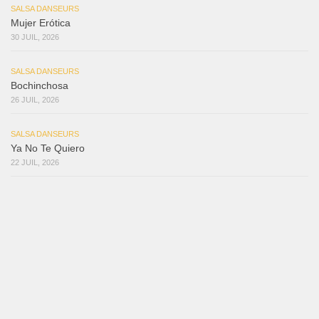
SALSA DANSEURS
Mujer Erótica
30 JUIL, 2026
SALSA DANSEURS
Bochinchosa
26 JUIL, 2026
SALSA DANSEURS
Ya No Te Quiero
22 JUIL, 2026
SALSA DANSEURS
Macho
18 JUIL, 2026
SALSA DANSEURS
Marieta – Ruben Gonzalez Jr
14 JUIL, 2026