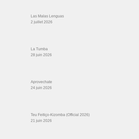
danse, concerts danse, actualités salsa, chaussures salsa ….
ARCHIVES
Archives
LIENS SITES PARTENAIRES
Boutique DVD Salsa Rock : Salsa Swing Productions
Boutique miroir Vidéos de danse
Association Salsa Swing : Formation et Stages de Salsa et Bachata
dvd Bachata : Vidéos de Bachata
Formations professeurs de Salsa
Web design
LIENS PARTENAIRES
Gérard Magdic - Paris (75007)
Villeneuve-Loubet
Thierito Mambo - Antibes
Les Amis de Cuba