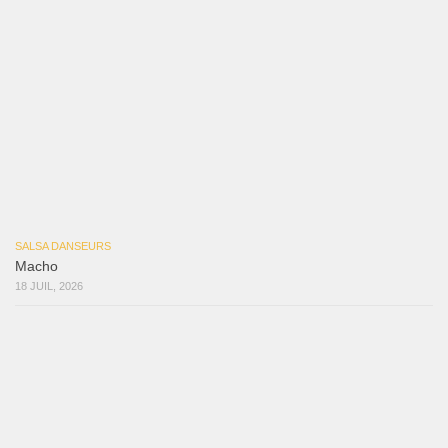
Samuel Funflow and Marina Pyatnitsyna Salsa Dancin…
7 août 2026
Reflexiones
3 août 2026
Mujer Erótica
30 juillet 2026
Bochinchosa
26 juillet 2026