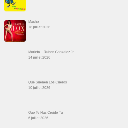
21 juin 2026
Canguil
20 juin 2026
Descarga Guaguancó
16 juin 2026
SALSALOVERS PARIS
Salsa Rock Paris
: Toute la danse Salsa et Rock en France, DVD Salsa et
rock 6 temps, DVD Valse, Vidéos Tango, Paso Doble, DVD salsa cubaine,
DVD Kizomba, DVD Bachata, DVD Merengue, DVD cha cha, Musique salsa,
figures de salsa, DVD danse de salon, Formations professeurs salsa, articles