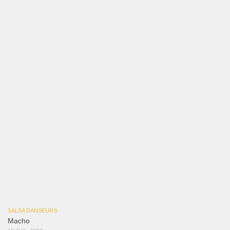
Macho
18 JUIL, 2026
SALSA DANSEURS
Marieta – Ruben Gonzalez Jr
14 JUIL, 2026
Samuel Funflow and Marina Pyatnitsyna Salsa Dancin…
7 août 2026
Reflexiones
3 août 2026
Mujer Erótica