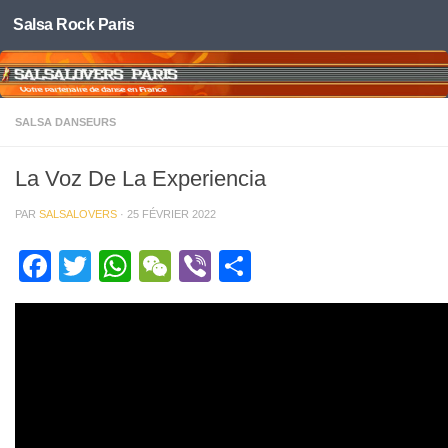
Salsa Rock Paris
Skip to content
SALSA DANSEURS
La Voz De La Experiencia
PAR
SALSALOVERS
·
25 FÉVRIER 2022
Facebook
Twitter
WhatsApp
WeChat
Viber
Partager