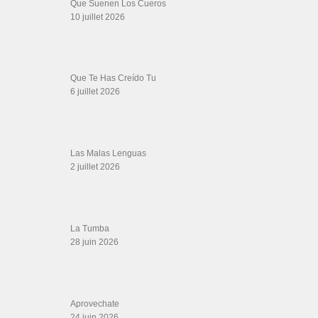
SALSALOVERS PARIS
Salsa Rock Paris
: Toute la danse Salsa et Rock en France, DVD Salsa et
rock 6 temps, DVD Valse, Vidéos Tango, Paso Doble, DVD salsa cubaine,
DVD Kizomba, DVD Bachata, DVD Merengue, DVD cha cha, Musique salsa,
figures de salsa, DVD danse de salon, Formations professeurs salsa, articles
danse, concerts danse, actualités salsa, chaussures salsa ….
ARCHIVES
Archives
LIENS SITES PARTENAIRES
Boutique DVD Salsa Rock : Salsa Swing Productions
Boutique miroir Vidéos de danse
Association Salsa Swing : Formation et Stages de Salsa et Bachata
dvd Bachata : Vidéos de Bachata
Formations professeurs de Salsa