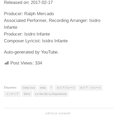
Released on: 2017-02-17
Producer: Ralph Mercado
Associated Performer, Recording Arranger: Isidro
Infante
Producer: Isidro Infante
Composer Lyricist: Isidro Infante
Auto-generated by YouTube.
Post Views:
334
Étiquettes :
Celia Cruz
india
*
セリアクルース
セリア・クルース
インディア
2En1
La Voz De La Experiencia
ARTICLE SUIVANT