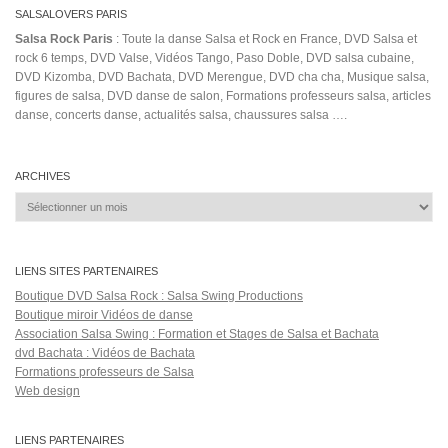
SALSA TIMBA
Roberto Roena
salsatimba
seattle
Sergio George's Salsa
Sound
Giants Official Video
toi
travel
tresdos
Turn off the Lights
un beso los 4
viaje
yo la queria
Salsa Rock Paris © 2026. Tous droits réservés.