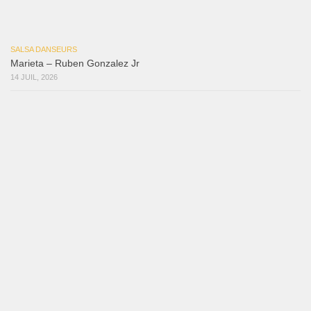
30 juillet 2026
Bochinchosa
26 juillet 2026
Ya No Te Quiero
22 juillet 2026
Macho
18 juillet 2026
Marieta – Ruben Gonzalez Jr
14 juillet 2026