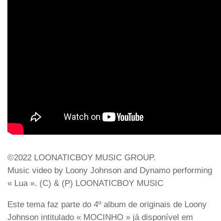
©2022 LOONATICBOY MUSIC GROUP.
Music video by Loony Johnson and Dynamo performing
« Lua ». (C) & (P) LOONATICBOY MUSIC
Este tema faz parte do 4º album de originais de Loony
Johnson intitulado « MOCINHO » já disponível em