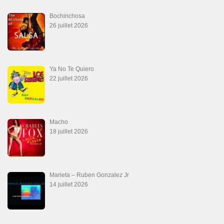
Aprovechate
24 juin 2026
Teu Feitiço-Kizomba (Official 2026)
21 juin 2026
Canguil
20 juin 2026
Descarga Guaguancó
16 juin 2026