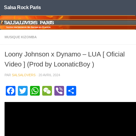
Salsa Rock Paris
Skip to content
MUSIQUE KIZOMBA
Loony Johnson x Dynamo – LUA [ Oficial
Video ] (Prod by LoonaticBoy )
PAR
SALSALOVERS
·
20 AVRIL 2024
Facebook
Twitter
WhatsApp
WeChat
Viber
Partager