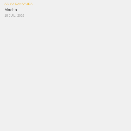
SALSA DANSEURS
Macho
18 JUIL, 2026
SALSA DANSEURS
Marieta – Ruben Gonzalez Jr
14 JUIL, 2026
SALSA DANSEURS
Que Suenen Los Cueros
10 JUIL, 2026
Reflexiones
3 août 2026
Mujer Erótica