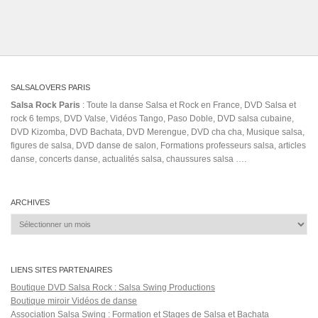
canto
danza
cuban regueton
Cubans (Ethnicity)
dj Sessions
hit
dmFnE4rw4Zk
El Pacifico En Las Venas
Fruko Y Sus Tesos (Musical Group)
latina
india
la màs linda
jhonny vasquez
kizomba anos 90
leoni torres
mi
Maikel Blanco
LP
soledad letra
Meneo Melao
Merengue (Musical Genre)
musica cubana
ray
QUINTO
olimpomusicstudio
PAS
salsa 2020
sabes
saisa cubana
salsa cubana 2015
Sergio George's Salsa
vevo
voyage à cuba
Vazquez
Giants New Video
traditional
videoclips
été
2019
тимбата
Salsa Rock Paris © 2026. Tous droits réservés.