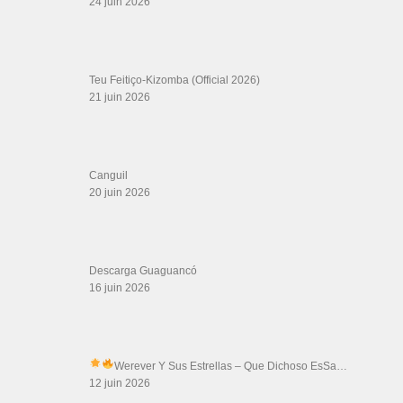
Boutique DVD Salsa Rock : Salsa Swing Productions
Boutique miroir Vidéos de danse
Association Salsa Swing : Formation et Stages de Salsa et Bachata
dvd Bachata : Vidéos de Bachata
Formations professeurs de Salsa
Web design
LIENS PARTENAIRES
Gérard Magdic - Paris (75007)
Villeneuve-Loubet
Thierito Mambo - Antibes
Les Amis de Cuba
CATÉGORIES
Catégories
ÉTIQUETTES
Achse
andy montañez casi te envidio
Argentine Tango (Musical Genre)
baile
banda
benom 06 gonzalez
cali pachanguero oscars
cantando