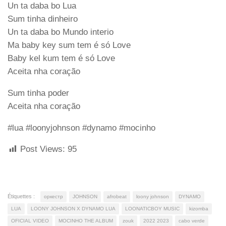
Un ta daba bo Lua
Sum tinha dinheiro
Un ta daba bo Mundo interio
Ma baby key sum tem é só Love
Baby kel kum tem é só Love
Aceita nha coração
Sum tinha poder
Aceita nha coração
#lua #loonyjohnson #dynamo #mocinho
Post Views:
95
Étiquettes :
оркестр
JOHNSON
afrobeat
loony johnson
DYNAMO
LUA
LOONY JOHNSON X DYNAMO LUA
LOONATICBOY MUSIC
kizomba
OFICIAL VIDEO
MOCINHO THE ALBUM
zouk
2022 2023
cabo verde