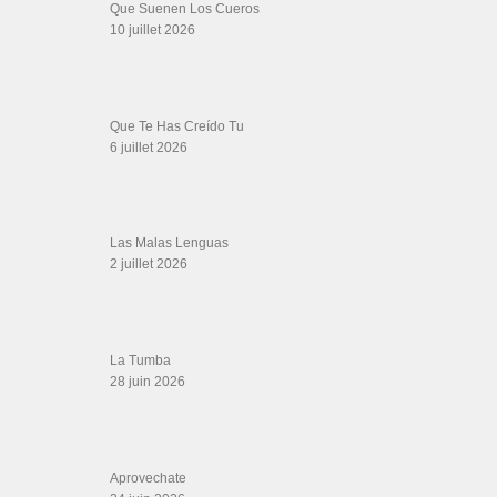
Werever Y Sus Estrellas – Que Dichoso Es
Sa…
12 juin 2026
SALSALOVERS PARIS
Salsa Rock Paris
: Toute la danse Salsa et Rock en France, DVD Salsa et
rock 6 temps, DVD Valse, Vidéos Tango, Paso Doble, DVD salsa cubaine,
DVD Kizomba, DVD Bachata, DVD Merengue, DVD cha cha, Musique salsa,
figures de salsa, DVD danse de salon, Formations professeurs salsa, articles
danse, concerts danse, actualités salsa, chaussures salsa ….
ARCHIVES
Archives
LIENS SITES PARTENAIRES