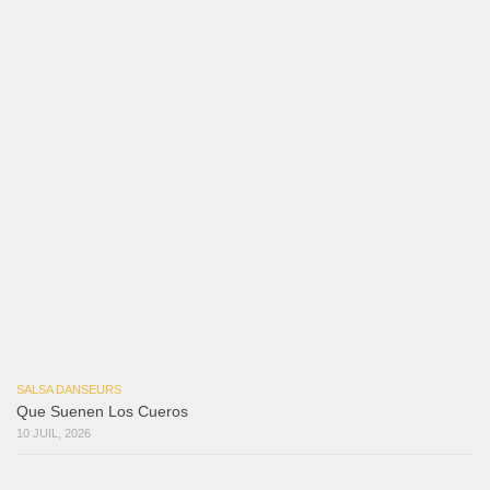
Macho
18 juillet 2026
Marieta – Ruben Gonzalez Jr
14 juillet 2026
Que Suenen Los Cueros
10 juillet 2026
Que Te Has Creído Tu
6 juillet 2026