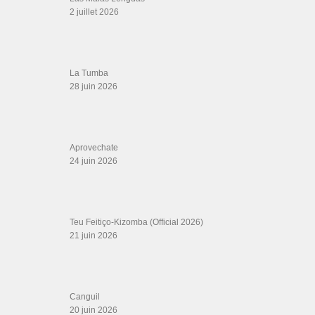
rock 6 temps, DVD Valse, Vidéos Tango, Paso Doble, DVD salsa cubaine,
DVD Kizomba, DVD Bachata, DVD Merengue, DVD cha cha, Musique salsa,
figures de salsa, DVD danse de salon, Formations professeurs salsa, articles
danse, concerts danse, actualités salsa, chaussures salsa ….
ARCHIVES
Archives
LIENS SITES PARTENAIRES
Boutique DVD Salsa Rock : Salsa Swing Productions
Boutique miroir Vidéos de danse
Association Salsa Swing : Formation et Stages de Salsa et Bachata
dvd Bachata : Vidéos de Bachata
Formations professeurs de Salsa
Web design
LIENS PARTENAIRES
Gérard Magdic - Paris (75007)
Villeneuve-Loubet