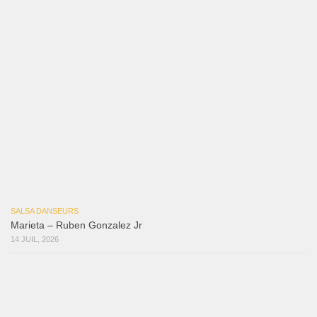
10 JUIL, 2026
Reflexiones
3 août 2026
Mujer Erótica
30 juillet 2026
Bochinchosa
26 juillet 2026
Ya No Te Quiero
22 juillet 2026