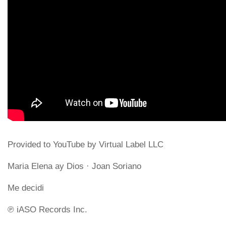
Provided to YouTube by Virtual Label LLC
Maria Elena ay Dios · Joan Soriano
Me decidi
℗ iASO Records Inc.