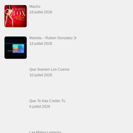
Canguil
20 juin 2026
Descarga Guaguancó
16 juin 2026
Werever Y Sus Estrellas – Que Dichoso Es
Sa…
12 juin 2026
SALSALOVERS PARIS
Salsa Rock Paris
: Toute la danse Salsa et Rock en France, DVD Salsa et