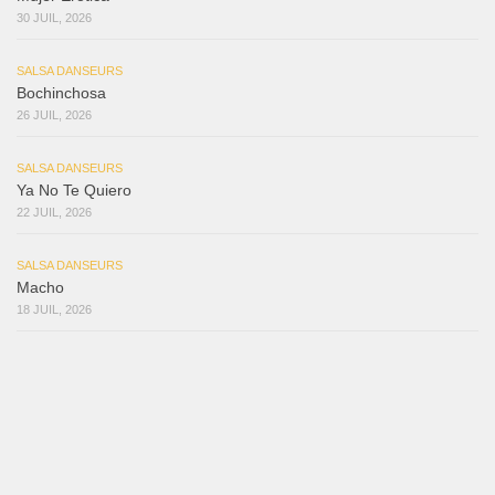
30 JUIL, 2026
SALSA DANSEURS
Bochinchosa
26 JUIL, 2026
SALSA DANSEURS
Ya No Te Quiero
22 JUIL, 2026
SALSA DANSEURS
Macho
18 JUIL, 2026
SALSA DANSEURS
Marieta – Ruben Gonzalez Jr
14 JUIL, 2026
SALSA DANSEURS
Que Suenen Los Cueros