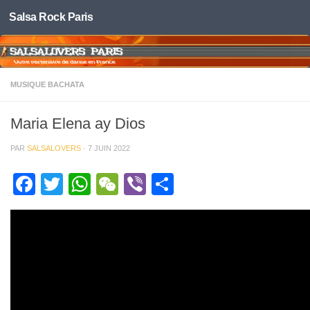
Salsa Rock Paris
Skip to content
MUSIQUE BACHATA
Maria Elena ay Dios
PAR
SALSALOVERS
·
7 JUIN 2022
Facebook
Twitter
WhatsApp
WeChat
Viber
Partager