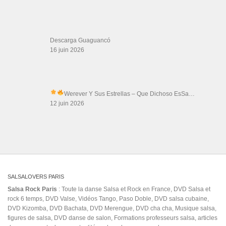
Thierito Mambo - Antibes
Les Amis de Cuba
CATÉGORIES
Catégories
ÉTIQUETTES
#DeLosMios #Panama #SalsaDeColeccion #MelodiaDeColeccion #Salsa #Vinyl
#RareVinyl #RecordsCollector
18
Alza
avec DJ SERGI
biskit
cauntautor
Cuban
dj marlong son
Rueda De Salsa
dance hits 2019
Ecue Baroni
eddy tusa
Esse
Haïti
Joe Bataan
Julian Y Su Combo Bravo Salsa Pa' Gozar
Julinho
Kiev (City/Town/Village)
kizomba cabo verde
KSD
kiev night club
kizomba lady style
Leslie Grace
kreyol
la republica dominicana
Miami
letras
Lil John
mashup
mas pa la
Muchacho Barrigón
nichols
nuevas vueltas de salsa
Orquesta La Union Del Barrio Salsa Pa' Gozar
Romeo
salsa cubaine
Santos (Musical Artist)
salsa amsterdam
salsa espanya
salsa party
Salsa tutorial
samba
Salsa in Kiev
TV
Se Formó La Rumbantela
soirée salsa
Sonido Bestial
wsc