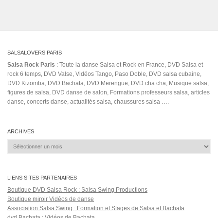
dance teacher salary
Deeb
defender un pais con
Fania Records
mis principios con mis ideales
Delirio
Eduardo Rovira
Girl Troupe
guitarra
halewa
hiram bithorn stadium
iam marwa
In The Mood (Musical Recording)
Nawal
juan de dios y kimberly loaiza
LCS
Les Vagabonds
Oh Marie
Ozuna Señor
Juez
Philip Monteiro
Preparen
prince royce lao a lao
salsa kassel
Shag
shooh & pajó
مزيكا
ألبوم
Soy el mismo
vicky corbacho
танци
یسری
Salsa Rock Paris © 2026. Tous droits réservés.