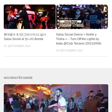
뽀대용수 & 민(그라시아스) 살사
Salsa Social Dance « Noble y
Salsa Social at 보니따 Bonita
Trisha » – Turn Off the Lights by
India @Club Tension (20210409)
21 SEPTEMBRE 2021
29 SEPTEMBRE 2021
NOUVEAUTÉS DANSE