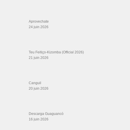
Boutique DVD Salsa Rock : Salsa Swing Productions
Boutique miroir Vidéos de danse
Association Salsa Swing : Formation et Stages de Salsa et Bachata
dvd Bachata : Vidéos de Bachata
Formations professeurs de Salsa
Web design
LIENS PARTENAIRES
Gérard Magdic - Paris (75007)
Villeneuve-Loubet
Thierito Mambo - Antibes
Les Amis de Cuba
CATÉGORIES
Catégories
ÉTIQUETTES
Arab
a prueba de todo
Ayelen Sanchez
bachata 2022 lo mas nuevo
bachata en
bachata song
baro
mexico
bienvenido a cupido
bizarrap
carlos libedinsky
Celebrities
Central havana
Chanzie
c tangana
Curti Ma Mi (feat. Gentleman)