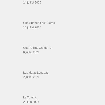
Descarga Guaguancó
16 juin 2026
SALSALOVERS PARIS
Salsa Rock Paris
: Toute la danse Salsa et Rock en France, DVD Salsa et
rock 6 temps, DVD Valse, Vidéos Tango, Paso Doble, DVD salsa cubaine,
DVD Kizomba, DVD Bachata, DVD Merengue, DVD cha cha, Musique salsa,
figures de salsa, DVD danse de salon, Formations professeurs salsa, articles
danse, concerts danse, actualités salsa, chaussures salsa ….
ARCHIVES
Archives
LIENS SITES PARTENAIRES