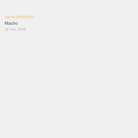
Mujer Erótica
30 juillet 2026
Bochinchosa
26 juillet 2026
Ya No Te Quiero
22 juillet 2026
Macho
18 juillet 2026