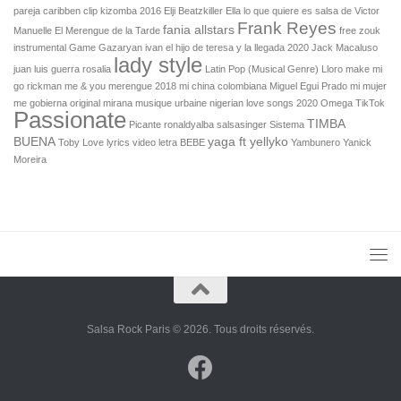
pareja
caribben
clip kizomba 2016
Elji Beatzkiller
Ella lo que quiere es salsa de Victor
Frank Reyes
fania allstars
Manuelle
El Merengue de la Tarde
free zouk
instrumental
Game
Gazaryan
ivan el hijo de teresa y la llegada 2020
Jack Macaluso
lady style
juan luis guerra rosalia
Latin Pop (Musical Genre)
Lloro
make mi
go rickman
me & you
merengue 2018
mi china colombiana
Miguel Egui Prado
mi mujer
me gobierna original
mirana
musique urbaine
nigerian love songs 2020
Omega TikTok
Passionate
TIMBA
Picante
ronaldyalba
salsasinger
Sistema
BUENA
yaga ft yellyko
Toby Love lyrics
video letra BEBE
Yambunero
Yanick
Moreira
Salsa Rock Paris © 2026. Tous droits réservés.