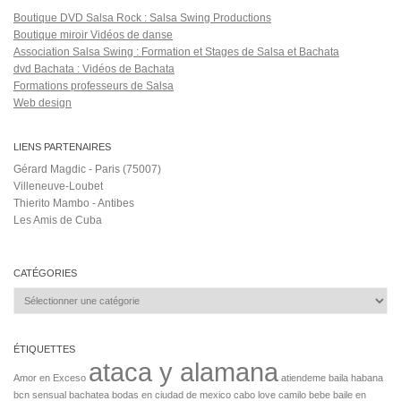
Boutique DVD Salsa Rock : Salsa Swing Productions
Boutique miroir Vidéos de danse
Association Salsa Swing : Formation et Stages de Salsa et Bachata
dvd Bachata : Vidéos de Bachata
Formations professeurs de Salsa
Web design
LIENS PARTENAIRES
Gérard Magdic - Paris (75007)
Villeneuve-Loubet
Thierito Mambo - Antibes
Les Amis de Cuba
CATÉGORIES
Catégories
ÉTIQUETTES
ataca y alamana
Amor en Exceso
atiendeme
baila habana
bcn sensual bachatea
bodas en ciudad de mexico
cabo love
camilo bebe baile en