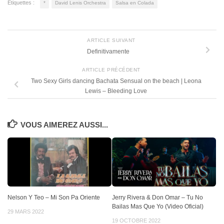
Étiquettes :
*
David Lenis Orchestra
Salsa en Colada
ARTICLE SUIVANT
Definitivamente
ARTICLE PRÉCÉDENT
Two Sexy Girls dancing Bachata Sensual on the beach | Leona
Lewis – Bleeding Love
VOUS AIMEREZ AUSSI...
Nelson Y Teo – Mi Son Pa Oriente
Jerry Rivera & Don Omar – Tu No
Bailas Mas Que Yo (Video Oficial)
29 MARS 2022
19 OCTOBRE 2022