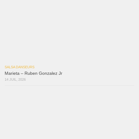
SALSA DANSEURS
Que Suenen Los Cueros
10 JUIL, 2026
Reflexiones