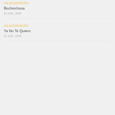
SALSA DANSEURS
Bochinchosa
26 JUIL, 2026
SALSA DANSEURS
Ya No Te Quiero
22 JUIL, 2026
SALSA DANSEURS
Macho
18 JUIL, 2026