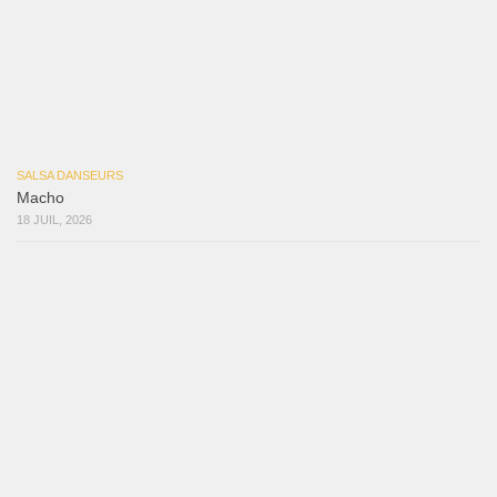
SALSA DANSEURS
Marieta – Ruben Gonzalez Jr
14 JUIL, 2026