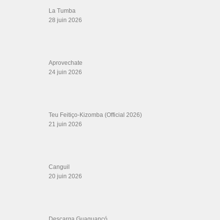
Descarga Guaguancó
16 juin 2026
Werever Y Sus Estrellas – Que Dichoso Es
Sa…
12 juin 2026
SALSALOVERS PARIS
Salsa Rock Paris
: Toute la danse Salsa et Rock en France, DVD Salsa et
rock 6 temps, DVD Valse, Vidéos Tango, Paso Doble, DVD salsa cubaine,
DVD Kizomba, DVD Bachata, DVD Merengue, DVD cha cha, Musique salsa,
figures de salsa, DVD danse de salon, Formations professeurs salsa, articles
danse, concerts danse, actualités salsa, chaussures salsa ….