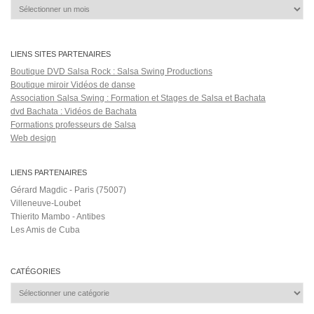
ÉTIQUETTES
Boogaloo
bachata spain
AZAFATA
Azuquita
Class
boogalu
DaddyYankee
cayo guillemo
Chica Boombastic video oficial
Do
El Chaval de la Bachata
Formalités Cuba
dancing to
estilo
fettywap
fun
guapo
Larry Harlow
grupo niche cali pachanguero live
La Marcha
Latino
mendes
marca anthony
Hip Hop
los 4 historia entre tus dedos
Mi Buen
moun
Amor
Mi Tierra
mr don bachata cristiana
musicos de colombia
musique de
salsa choke
salsa ballo
cuba
Ojala Que Llueva Cafe
parisnuit
salsa cubana musica
salsa partnework
salsaon
salsa y tropical
the magics
tes
trip
VOL.11
vélo-taxi
yo la queria
émission