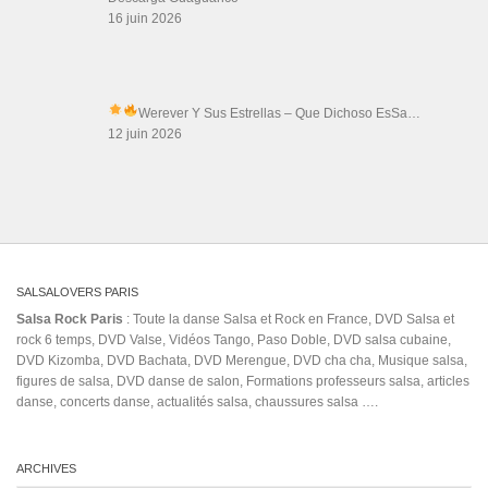
ARCHIVES
Archives
LIENS SITES PARTENAIRES
Boutique DVD Salsa Rock : Salsa Swing Productions
Boutique miroir Vidéos de danse
Association Salsa Swing : Formation et Stages de Salsa et Bachata
dvd Bachata : Vidéos de Bachata
Formations professeurs de Salsa
Web design
LIENS PARTENAIRES
Gérard Magdic - Paris (75007)
Villeneuve-Loubet
Thierito Mambo - Antibes
Les Amis de Cuba
CATÉGORIES
Catégories