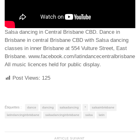
Salsa dancing in Central Brisbane CBD. Dance in
Brisbane in central Brisbane CBD with Salsa dancing
classes in inner Brisbane at 554 Vulture Street, East
Brisbane. www.facebook.com/latindancecentralbrisbane
All music licences held for public display.
Post Views:
125
Étiquettes :
dance
dancing
salsadancing
*
salsainbrisbane
latindancinginbrisbane
salsadancinginbrisbane
salsa
latin
ARTICLE SUIVANT