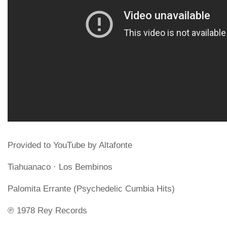
Provided to YouTube by Altafonte
Tiahuanaco · Los Bembinos
Palomita Errante (Psychedelic Cumbia Hits)
℗ 1978 Rey Records