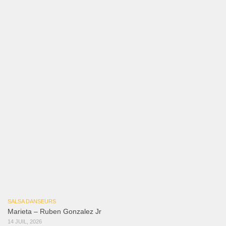
Bochinchosa
26 juillet 2026
Ya No Te Quiero
22 juillet 2026
Macho
18 juillet 2026
Marieta – Ruben Gonzalez Jr
14 juillet 2026
Que Suenen Los Cueros