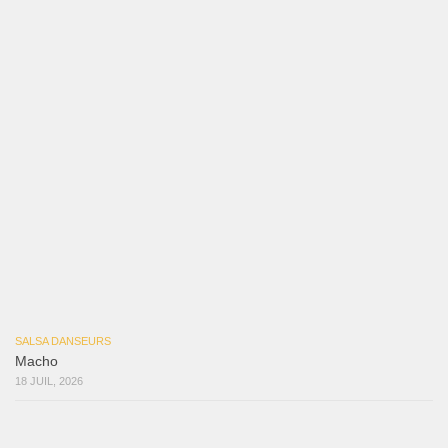
SALSA DANSEURS
Marieta – Ruben Gonzalez Jr
14 JUIL, 2026
Samuel Funflow and Marina Pyatnitsyna Salsa Dancin…
7 août 2026
Reflexiones
3 août 2026
Mujer Erótica
30 juillet 2026