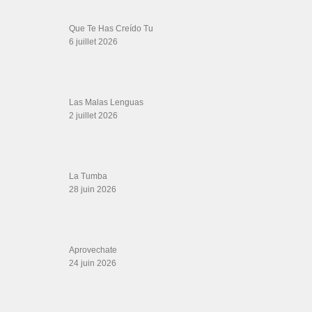
SALSALOVERS PARIS
Salsa Rock Paris
: Toute la danse Salsa et Rock en France, DVD Salsa et
rock 6 temps, DVD Valse, Vidéos Tango, Paso Doble, DVD salsa cubaine,
DVD Kizomba, DVD Bachata, DVD Merengue, DVD cha cha, Musique salsa,
figures de salsa, DVD danse de salon, Formations professeurs salsa, articles
danse, concerts danse, actualités salsa, chaussures salsa ….
ARCHIVES
Archives
LIENS SITES PARTENAIRES
Boutique DVD Salsa Rock : Salsa Swing Productions
Boutique miroir Vidéos de danse
Association Salsa Swing : Formation et Stages de Salsa et Bachata
dvd Bachata : Vidéos de Bachata
Formations professeurs de Salsa
Web design
LIENS PARTENAIRES