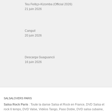
Gérard Magdic - Paris (75007)
Villeneuve-Loubet
Thierito Mambo - Antibes
Les Amis de Cuba
CATÉGORIES
Catégories
ÉTIQUETTES
2006
1957
bachata mexico
bachata nuevo
bachata vicky corbacho
Cerisola
classical
dance night bachata.
Edgar Barrera
est
Fabio
François Penot (saxophone)
mjk
havana youtube
Hizzi
Llegó!
lyrics lao a lao
malanga salsa
Maria
Monique
Neyo
Séka
mrdon bachata romantica
new album
Our
ozuna musica
paphos belly
rome
dancer
que viene y se va mauro castillo letra
rats-de-cave
romeo santos y
salsa night.
raulin rodriguez
salsa latin event.
Shaabi Bellydance
SOLO MIA
tanzen
up
VIC
Weltmeisterschaft
West Coast Swing
Вальтер Сукия
اجمدي
اجول
اغنية شعبية
الواوا
وديع الصافى