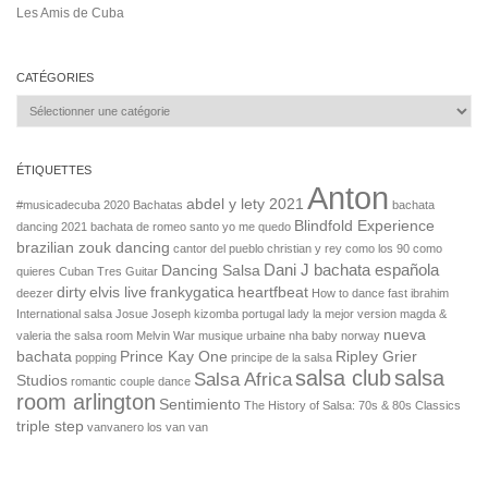
Les Amis de Cuba
CATÉGORIES
Catégories
ÉTIQUETTES
Anton
abdel y lety 2021
#musicadecuba
2020 Bachatas
bachata
Blindfold Experience
dancing 2021
bachata de romeo santo yo me quedo
brazilian zouk dancing
cantor del pueblo
christian y rey
como los 90
como
Dani J bachata española
Dancing Salsa
quieres
Cuban Tres Guitar
dirty
elvis live
frankygatica
heartfbeat
deezer
How to dance fast
ibrahim
International salsa
Josue Joseph
kizomba portugal
lady
la mejor version
magda &
nueva
valeria the salsa room
Melvin War
musique urbaine
nha baby
norway
bachata
Prince Kay One
Ripley Grier
popping
principe de la salsa
salsa club
salsa
Salsa Africa
Studios
romantic couple dance
room arlington
Sentimiento
The History of Salsa: 70s & 80s Classics
triple step
vanvanero los van van