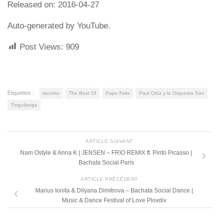
Released on: 2016-04-27
Auto-generated by YouTube.
Post Views:
909
Étiquettes :
secreto
The Best Of
Papo Felix
Paul Ortíz y la Orquesta Son
Tinguilanga
ARTICLE SUIVANT
Nam Ostyle & Anna K | JENSEN – FRIO REMIX ft. Pinto Picasso |
Bachata Social Paris
ARTICLE PRÉCÉDENT
Marius Ionita & Dilyana Dimitrova – Bachata Social Dance |
Music & Dance Festival of Love Plovdiv