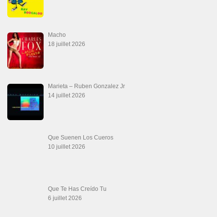
Macho
18 juillet 2026
Marieta – Ruben Gonzalez Jr
14 juillet 2026
Que Suenen Los Cueros
10 juillet 2026
Que Te Has Creído Tu
6 juillet 2026