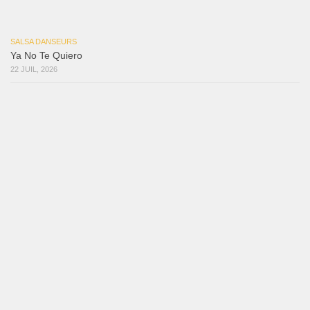
Reflexiones
3 août 2026
Mujer Erótica
30 juillet 2026
Bochinchosa
26 juillet 2026
Ya No Te Quiero
22 juillet 2026