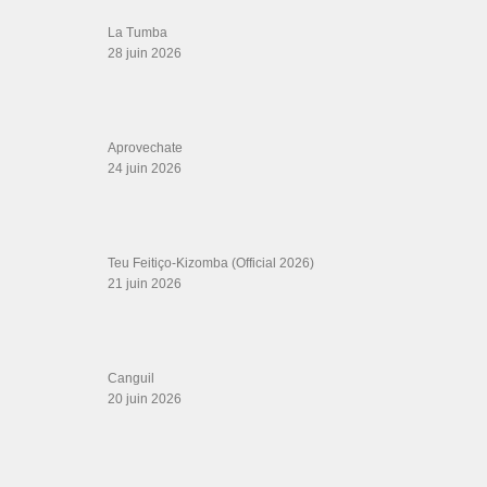
ÉTIQUETTES
#lahabana
#musicadoy
acrobatics
ataca y la alemana x el tiguere
Atl Salsa
bachata night club
best couple
doble music
España
gatica & noelia
Endemico
Duele
embale
hip hop dance
Hollywood Stars (Sports Team)
juangarcia
juan luis guerra rosalia en vivo
junior no
beat instrumental
kike utrera
Kizomba Mix 2026
kristofer mencak
La Tumba
Lavoe
learn bachata
Learn to dance
lovedance
legend prod
On2
Pa
madagascar musique
new zouk instrumental slow
oryantal
´cualquiera
portugais
puertorico
Reflexiones
resolucion los van van estreno
Roger
Moreira - Quanto te quis ( Noites de luanda em Paris ) Kizomba ( AFRO BEAT MUSIC
salsa history documentary
social dance
)
rollinbower
salsajazz
bachata
sondre tetiana
tendencia de musica
the salsa room bachata videos
Évents
באצטה