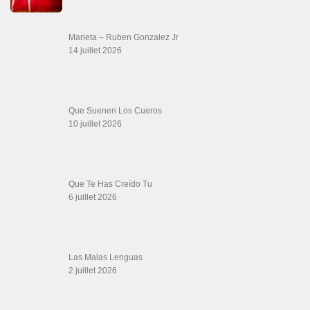
LIENS SITES PARTENAIRES
Boutique DVD Salsa Rock : Salsa Swing Productions
Boutique miroir Vidéos de danse
Association Salsa Swing : Formation et Stages de Salsa et Bachata
dvd Bachata : Vidéos de Bachata
Formations professeurs de Salsa
Web design
LIENS PARTENAIRES
Gérard Magdic - Paris (75007)
Villeneuve-Loubet
Thierito Mambo - Antibes
Les Amis de Cuba
CATÉGORIES
Catégories