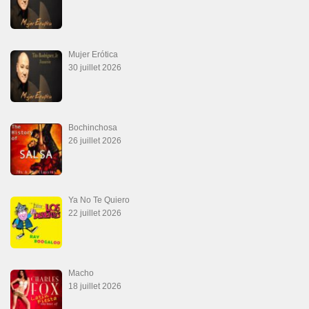
20 juin 2026
Descarga Guaguancó
16 juin 2026
SALSALOVERS PARIS
Salsa Rock Paris
: Toute la danse Salsa et Rock en France, DVD Salsa et
rock 6 temps, DVD Valse, Vidéos Tango, Paso Doble, DVD salsa cubaine,
DVD Kizomba, DVD Bachata, DVD Merengue, DVD cha cha, Musique salsa,
figures de salsa, DVD danse de salon, Formations professeurs salsa, articles
danse, concerts danse, actualités salsa, chaussures salsa ….
ARCHIVES
Archives