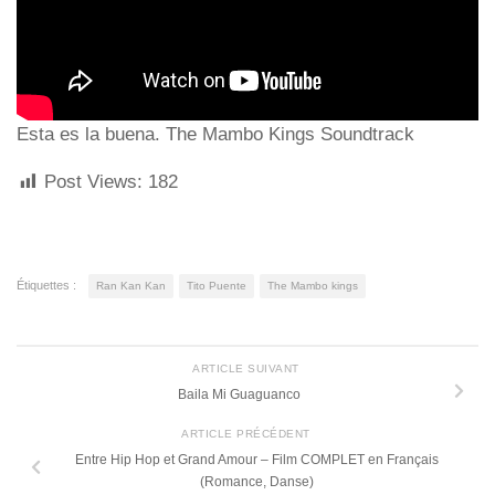
Esta es la buena. The Mambo Kings Soundtrack
Post Views:
182
Étiquettes :
Ran Kan Kan
Tito Puente
The Mambo kings
ARTICLE SUIVANT
Baila Mi Guaguanco
ARTICLE PRÉCÉDENT
Entre Hip Hop et Grand Amour – Film COMPLET en Français
(Romance, Danse)