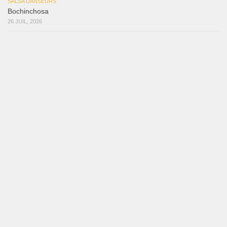
SALSA DANSEURS
Bochinchosa
26 JUIL, 2026
SALSA DANSEURS
Ya No Te Quiero
22 JUIL, 2026
SALSA DANSEURS
Macho
18 JUIL, 2026
SALSA DANSEURS
Marieta – Ruben Gonzalez Jr
14 JUIL, 2026
Samuel Funflow and Marina Pyatnitsyna Salsa Dancin…
7 août 2026