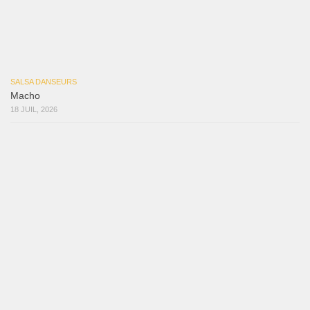
Macho
18 juillet 2026
Marieta – Ruben Gonzalez Jr
14 juillet 2026
Que Suenen Los Cueros
10 juillet 2026
Que Te Has Creído Tu
6 juillet 2026