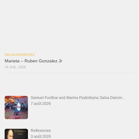
Las Malas Lenguas
2 juillet 2026
La Tumba
28 juin 2026
Aprovechate
24 juin 2026
Teu Feitiço-Kizomba (Official 2026)
21 juin 2026
Canguil