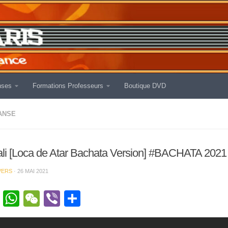
nses
Formations Professeurs
Boutique DVD
ANSE
Yali [Loca de Atar Bachata Version] #BACHATA 2021
VERS
·
26 MAI 2021
cebook
Twitter
WhatsApp
WeChat
Viber
Partager