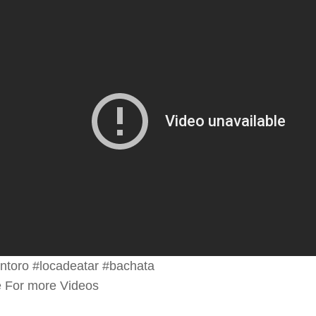
ntoro #locadeatar #bachata
e For more Videos