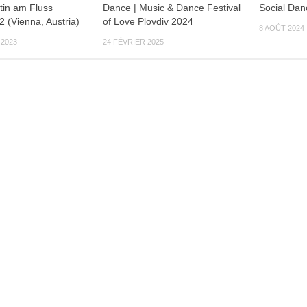
tin am Fluss
Dance | Music & Dance Festival
Social Da
2 (Vienna, Austria)
of Love Plovdiv 2024
8 AOÛT 2024
2023
24 FÉVRIER 2025