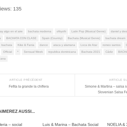
iews:
135
ay algo en el aire
bachata moderna
ofiryofri
Latin Pop (Musical Genre)
daniel y des
a
BACHATA CON CLASE
Spain (Country)
Bachata (Musical Genre)
bachata dream
bachata
Kike & Fania
dance
ataca y alamana
Loca de Atar
romeo santos
Official
*
Sensual Week
republica dominicana
Bachata 2021
Cádiz
BACH
cana
ARTICLE PRÉCÉDENT
ARTICLE S
Fefita la grande la chiflera
Simone & Martina – salsa s
Slovenian Salsa Fe
IMEREZ AUSSI...
ria – social
Luis & Marina – Bachata Social
NOELIA & 