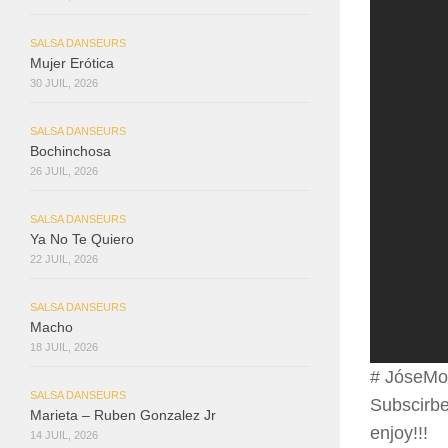
SALSA DANSEURS
Mujer Erótica
30 JUIL, 2026
SALSA DANSEURS
Bochinchosa
26 JUIL, 2026
SALSA DANSEURS
Ya No Te Quiero
22 JUIL, 2026
SALSA DANSEURS
Macho
18 JUIL, 2026
# JóseMo
SALSA DANSEURS
Subscirb
Marieta – Ruben Gonzalez Jr
enjoy!!!
14 JUIL, 2026