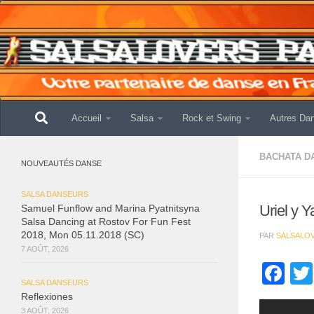
Skip to content
Accueil
Salsa
Rock et Swing
Autres Da
BACHATA D
NOUVEAUTÉS DANSE
SALSA DANSEURS
Uriel y 
Samuel Funflow and Marina Pyatnitsyna
Salsa Dancing at Rostov For Fun Fest
2018, Mon 05.11.2018 (SC)
PAR
SALSALO
7 AOÛT, 2026
Fa
SALSA DANSEURS
Reflexiones
3 AOÛT, 2026