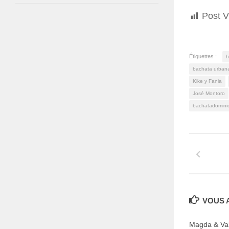
Post V
Étiquettes :
h
bachata urban
Kike y Fania
José Montoro
bachatadomini
VOUS A
Magda & Vale