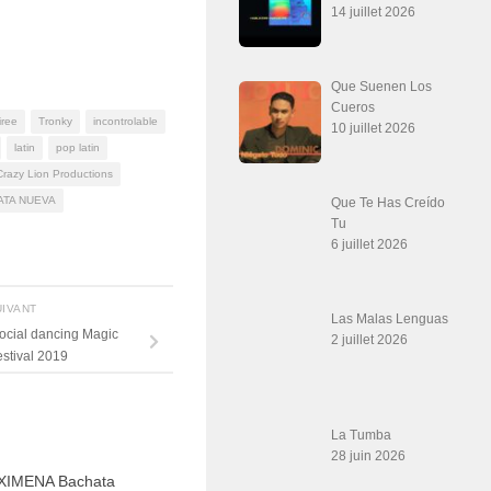
14 juillet 2026
Que Suenen Los
Cueros
iree
Tronky
incontrolable
10 juillet 2026
latin
pop latin
Crazy Lion Productions
ATA NUEVA
Que Te Has Creído
Tu
6 juillet 2026
UIVANT
Las Malas Lenguas
ocial dancing Magic
2 juillet 2026
stival 2019
La Tumba
28 juin 2026
XIMENA Bachata