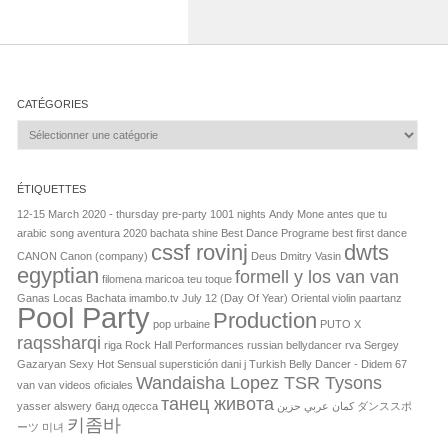
CATÉGORIES
Catégories
ÉTIQUETTES
12-15 March 2020 - thursday pre-party
1001 nights
Andy Mone
antes que tu
arabic song
aventura 2020
bachata shine
Best Dance Programe
best first dance
cssf rovinj
dwts
CANON
Canon (company)
Deus
Dmitry Vasin
egyptian
formell y los van van
filomena maricoa teu toque
Ganas Locas Bachata
imambo.tv
July 12 (Day Of Year)
Oriental violin
paartanz
Pool Party
Production
pop urbaine
PUTO X
raqssharqi
riga
Rock Hall Performances
russian bellydancer
rva
Sergey
Gazaryan
Sexy Hot Sensual
superstición dani j
Turkish Belly Dancer - Didem 67
Wandaisha Lopez TSR Tysons
van van videos oficiales
танец живота
yasser alswery
банд одесса
كمان عربي حزين
ダンススポ
키좀바
ーツ
미녀