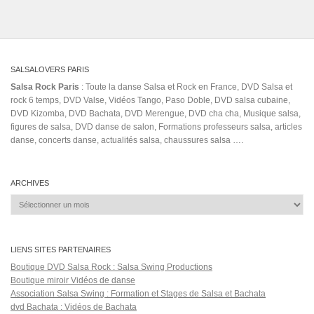
Dani J bachata española
Dancing Salsa
quieres
Cuban Tres Guitar
dirty
elvis live
frankygatica
heartfbeat
deezer
Elvis Crespo exitos
How to
dance fast
ibrahim
International salsa
Josue Joseph
kizomba portugal
lady
la mejor
version
magda & valeria the salsa room
Melvin War
nha baby
norway
popping
Prince Kay One
Ripley Grier Studios
principe de la salsa
romantic couple
salsa club
salsa room arlington
Salsa Africa
dance
Sentimiento
triple step
Septeto Nacional (Musical Group)
vanvanero los van
van
Salsa Rock Paris © 2026. Tous droits réservés.