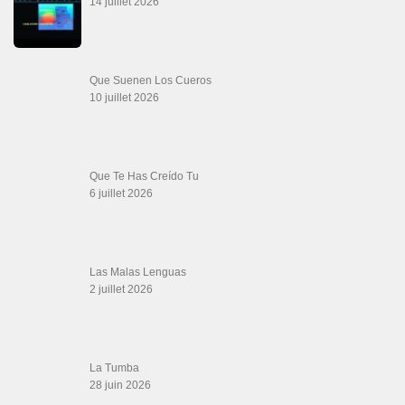
16 juin 2026
SALSALOVERS PARIS
Salsa Rock Paris
: Toute la danse Salsa et Rock en France, DVD Salsa et
rock 6 temps, DVD Valse, Vidéos Tango, Paso Doble, DVD salsa cubaine,
DVD Kizomba, DVD Bachata, DVD Merengue, DVD cha cha, Musique salsa,
figures de salsa, DVD danse de salon, Formations professeurs salsa, articles
danse, concerts danse, actualités salsa, chaussures salsa ….
ARCHIVES
Archives
LIENS SITES PARTENAIRES
Boutique DVD Salsa Rock : Salsa Swing Productions