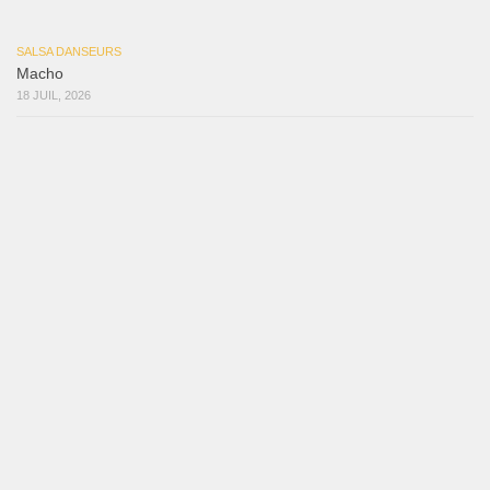
Mujer Erótica
30 juillet 2026
Bochinchosa
26 juillet 2026
Ya No Te Quiero
22 juillet 2026
Macho
18 juillet 2026