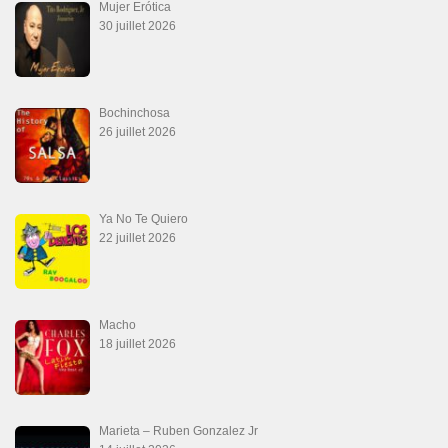
La Tumba
28 juin 2026
Aprovechate
24 juin 2026
Teu Feitiço-Kizomba (Official 2026)
21 juin 2026
Canguil
20 juin 2026
Descarga Guaguancó