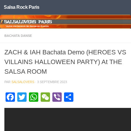
Salsa Rock Paris
Skip to content
BACHATA DANSE
ZACH & IAH Bachata Demo (HEROES VS
VILLAINS HALLOWEEN PARTY) At THE
SALSA ROOM
PAR
SALSALOVERS
·
3 SEPTEMBRE 2023
Facebook
Twitter
WhatsApp
WeChat
Viber
Partager