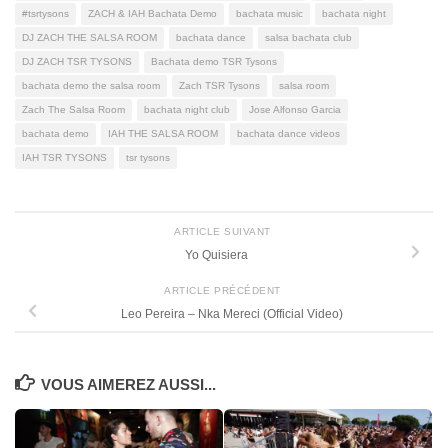
#tsrtysons
ZACH & IAH Bachata Demo
bachata music
bachata night
DJ ZACH THE SALSA ROOM
bachata dance
salsa bachata club
DJ ZACH TSR TYSONS
Bachata demo TSR Tysons
bachata demo the salsa room
Zach TSR Tysons
salsa room
Zach The Salsa Room
bachata night club
Jose Alfonso Garcia
bachata demo
IAH THE SALSA ROOM
bachata dance videos
IAH TSR TYSONS
tsr tysons
ARTICLE SUIVANT
Yo Quisiera
ARTICLE PRÉCÉDENT
Leo Pereira – Nka Mereci (Official Video)
VOUS AIMEREZ AUSSI...