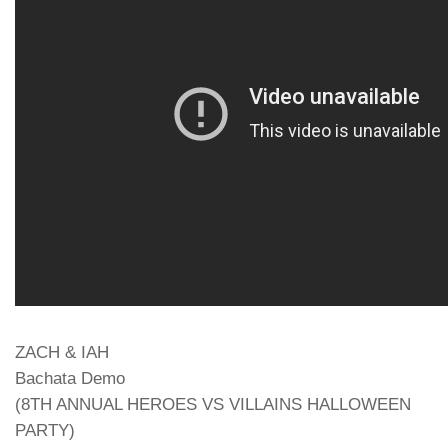
ZACH & IAH
Bachata Demo
(8TH ANNUAL HEROES VS VILLAINS HALLOWEEN
PARTY)