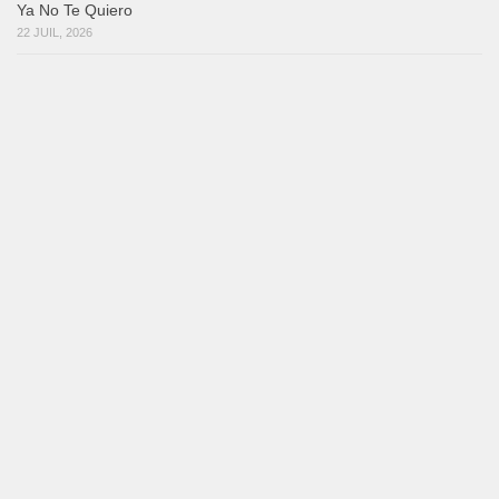
Ya No Te Quiero
22 JUIL, 2026
SALSA DANSEURS
Macho
18 JUIL, 2026
SALSA DANSEURS
Marieta – Ruben Gonzalez Jr
14 JUIL, 2026
Samuel Funflow and Marina Pyatnitsyna Salsa Dancin…
7 août 2026
Reflexiones
3 août 2026