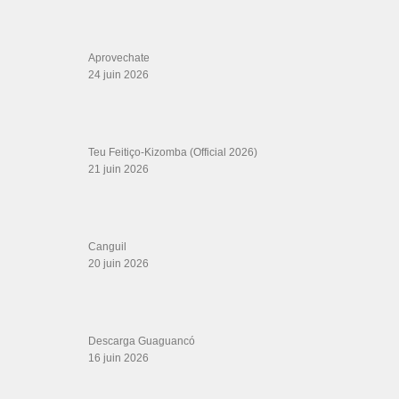
Boutique miroir Vidéos de danse
Association Salsa Swing : Formation et Stages de Salsa et Bachata
dvd Bachata : Vidéos de Bachata
Formations professeurs de Salsa
Web design
LIENS PARTENAIRES
Gérard Magdic - Paris (75007)
Villeneuve-Loubet
Thierito Mambo - Antibes
Les Amis de Cuba
CATÉGORIES
Catégories
ÉTIQUETTES
Anton
abdel y lety 2021
#musicadecuba
2020 Bachatas
Andra
bachata
Blindfold Experience
dancing 2021
bachata de romeo santo yo me quedo
brazilian zouk dancing
cantor del pueblo
christian y rey
como los 90
como