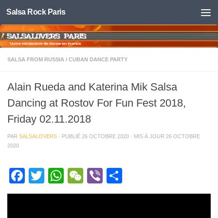
Salsa Rock Paris
Skip to content
SALSA FROM RUSSIA
/
CUBAN DANCE PARTY
Alain Rueda and Katerina Mik Salsa
Dancing at Rostov For Fun Fest 2018,
Friday 02.11.2018
PAR
SALSALOVERS
· PUBLIÉ
26 OCTOBRE 2020
· MIS À JOUR
26 OCTOBRE
2020
Facebook
Twitter
WhatsApp
WeChat
Viber
Partager