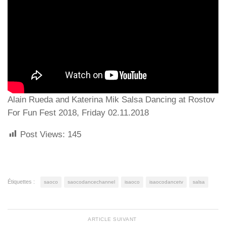
Alain Rueda and Katerina Mik Salsa Dancing at Rostov
For Fun Fest 2018, Friday 02.11.2018
Post Views:
145
Étiquettes :
saoco
saocodancechannel
isaoco
isaocodancetv
salsa
ARTICLE SUIVANT