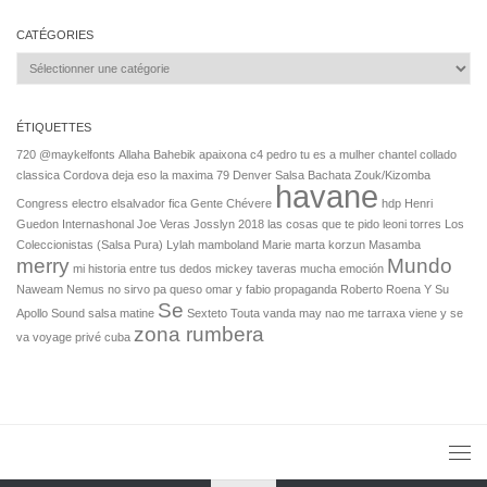
CATÉGORIES
Catégories
ÉTIQUETTES
720
@maykelfonts
Allaha Bahebik
apaixona
c4 pedro tu es a mulher
chantel collado
classica
Cordova
deja eso la maxima 79
Denver Salsa Bachata Zouk/Kizomba
havane
Congress
electro
elsalvador
fica
Gente Chévere
hdp
Henri
Guedon
Internashonal
Joe Veras
Josslyn 2018
las cosas que te pido leoni torres
Los
Coleccionistas (Salsa Pura)
Lylah
mamboland
Marie
marta korzun
Masamba
merry
Mundo
mi historia entre tus dedos mickey taveras
mucha emoción
Naweam
Nemus
no sirvo pa queso
omar y fabio
propaganda
Roberto Roena Y Su
Se
Apollo Sound
salsa matine
Sexteto
Touta
vanda may nao me tarraxa
viene y se
zona rumbera
va
voyage privé cuba