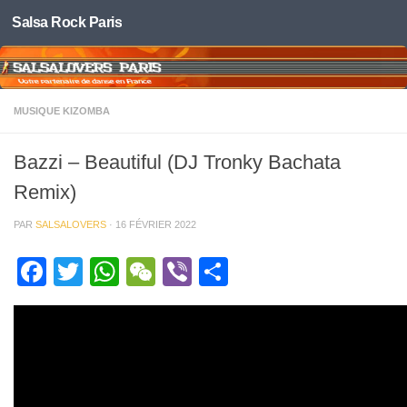
Salsa Rock Paris
Skip to content
MUSIQUE KIZOMBA
Bazzi – Beautiful (DJ Tronky Bachata
Remix)
PAR
SALSALOVERS
·
16 FÉVRIER 2022
Facebook
Twitter
WhatsApp
WeChat
Viber
Partager