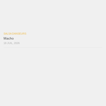
Reflexiones
3 août 2026
Mujer Erótica
30 juillet 2026
Bochinchosa
26 juillet 2026
Ya No Te Quiero
22 juillet 2026