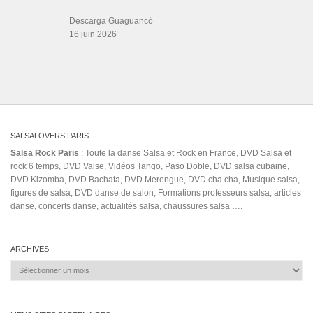
ÉTIQUETTES
00's
Amsterdam (City/Town/Village)
Anderson Mário
Astro
Bachata Rosa (Musical
Album)
baila habana
bodas en ciudad de mexico
camilo bebe baile en pareja
caribben
En Directo
fania allstars
danse barcelone
El Merengue de la Tarde
ghetto zouk
Frank Reyes
Folklor
Game
guapachando
incondicional prince royce
ivan el hijo de teresa y la llegada 2020
Jack Macaluso
kizomba 2019
jerusalema bachata
Kizomba Best New
lady style
Music Mix 2020
L.A.
Lloro
merengue 2018
Morena
pacifico
Passionate
musique latine
Omega TikTok
promotions
salsacongreess
salsa de cuba estreno 2021
santo domingo sin ti
TIMBA BUENA
SCARLITO ENTERTAINMENT
Sistema
Stuttgart
Toby Love
yaga ft yellyko
ルイ・ラミレス
lyrics
сальса пати
Salsa Rock Paris © 2026. Tous droits réservés.