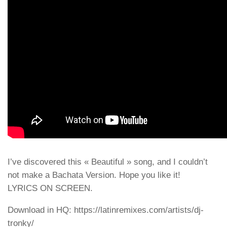
I’ve discovered this « Beautiful » song, and I couldn’t
not make a Bachata Version. Hope you like it!
LYRICS ON SCREEN.
Download in HQ: https://latinremixes.com/artists/dj-
tronky/