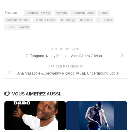
Étiquettes :
Beautiful Bachata
bachata
Beautiful Remix
Remix
bachata sensual
Bachata Remix
DJ Tronky
beautiful
*
Bazzi
Bazzi - Beautiful
ARTICLE SUIVANT
C. Tangana, Nathy Peluso – Ateo (Video Oficial)
ARTICLE PRÉCÉDENT
Ana Masacote & Geovanny Ricardo @ J&L Underground Social
VOUS AIMEREZ AUSSI...