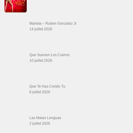
20 juin 2026
Descarga Guaguancó
16 juin 2026
SALSALOVERS PARIS
Salsa Rock Paris
: Toute la danse Salsa et Rock en France, DVD Salsa et
rock 6 temps, DVD Valse, Vidéos Tango, Paso Doble, DVD salsa cubaine,
DVD Kizomba, DVD Bachata, DVD Merengue, DVD cha cha, Musique salsa,
figures de salsa, DVD danse de salon, Formations professeurs salsa, articles
danse, concerts danse, actualités salsa, chaussures salsa ….
ARCHIVES
Archives