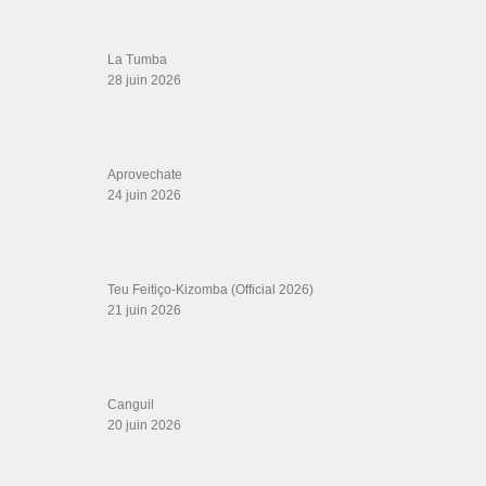
LIENS SITES PARTENAIRES
Boutique DVD Salsa Rock : Salsa Swing Productions
Boutique miroir Vidéos de danse
Association Salsa Swing : Formation et Stages de Salsa et Bachata
dvd Bachata : Vidéos de Bachata
Formations professeurs de Salsa
Web design
LIENS PARTENAIRES
Gérard Magdic - Paris (75007)
Villeneuve-Loubet
Thierito Mambo - Antibes
Les Amis de Cuba
CATÉGORIES
Catégories