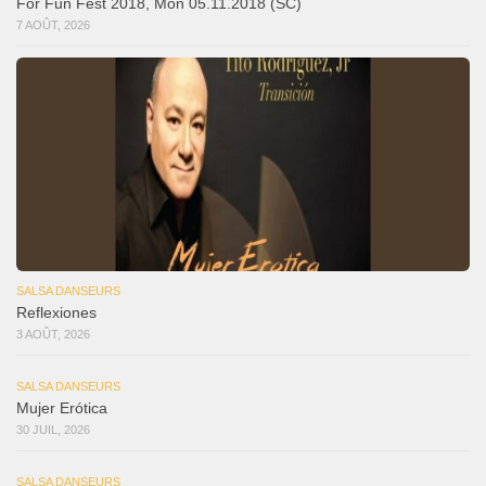
For Fun Fest 2018, Mon 05.11.2018 (SC)
7 AOÛT, 2026
SALSA DANSEURS
Reflexiones
3 AOÛT, 2026
SALSA DANSEURS
Mujer Erótica
30 JUIL, 2026
SALSA DANSEURS