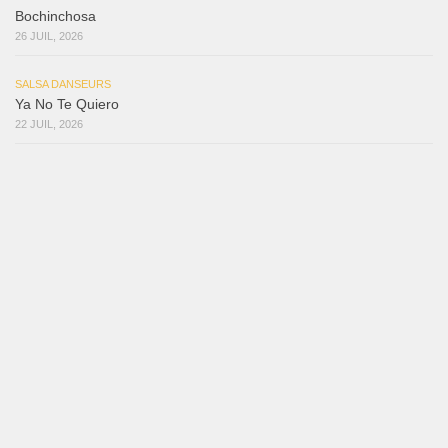
Bochinchosa
26 JUIL, 2026
SALSA DANSEURS
Ya No Te Quiero
22 JUIL, 2026
SALSA DANSEURS
Macho
18 JUIL, 2026
SALSA DANSEURS
Marieta – Ruben Gonzalez Jr
14 JUIL, 2026
Samuel Funflow and Marina Pyatnitsyna Salsa Dancin…
7 août 2026