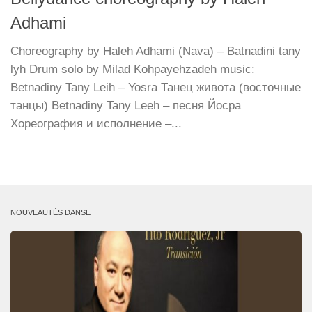
Adhami
Choreography by Haleh Adhami (Nava) – Batnadini tany
lyh Drum solo by Milad Kohpayehzadeh music:
Betnadiny Tany Leih – Yosra Танец живота (восточные
танцы) Betnadiny Tany Leeh – песня Йосра
Хореография и исполнение –...
NOUVEAUTÉS DANSE