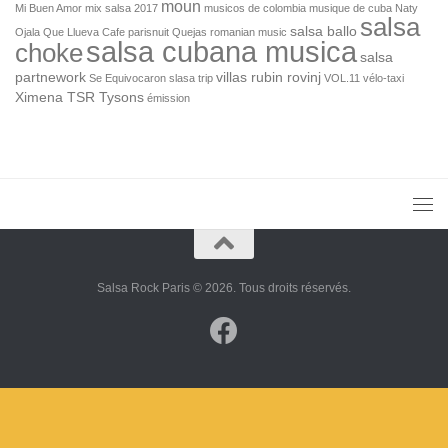
moun
Mi Buen Amor
mix salsa 2017
musicos de colombia
musique de cuba
Naty
salsa
salsa ballo
Ojala Que Llueva Cafe
parisnuit
Quejas
romanian music
salsa cubana musica
choke
salsa
partnework
villas rubin rovinj
Se Equivocaron
slasa
trip
VOL.11
vélo-taxi
Ximena TSR Tysons
émission
Salsa Rock Paris © 2026. Tous droits réservés.