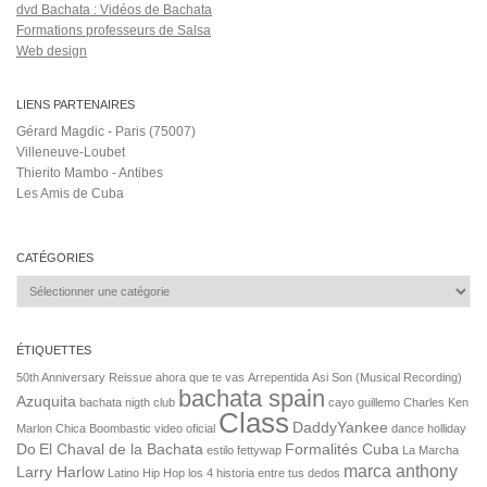
dvd Bachata : Vidéos de Bachata
Formations professeurs de Salsa
Web design
LIENS PARTENAIRES
Gérard Magdic - Paris (75007)
Villeneuve-Loubet
Thierito Mambo - Antibes
Les Amis de Cuba
CATÉGORIES
Catégories
ÉTIQUETTES
50th Anniversary Reissue
ahora que te vas
Arrepentida
Asi Son (Musical Recording)
bachata spain
Azuquita
bachata nigth club
cayo guillemo
Charles Ken
Class
DaddyYankee
Marlon
Chica Boombastic video oficial
dance holliday
Do
El Chaval de la Bachata
Formalités Cuba
estilo
fettywap
La Marcha
marca anthony
Larry Harlow
Latino Hip Hop
los 4 historia entre tus dedos