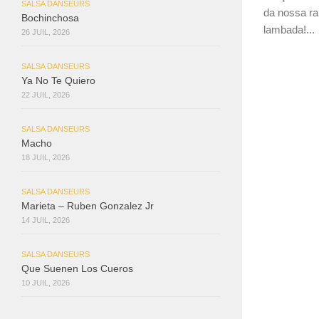
SALSA DANSEURS
da nossa ra
Bochinchosa
lambada!...
26 JUIL, 2026
SALSA DANSEURS
Ya No Te Quiero
22 JUIL, 2026
SALSA DANSEURS
Macho
18 JUIL, 2026
SALSA DANSEURS
Marieta – Ruben Gonzalez Jr
14 JUIL, 2026
SALSA DANSEURS
Que Suenen Los Cueros
10 JUIL, 2026