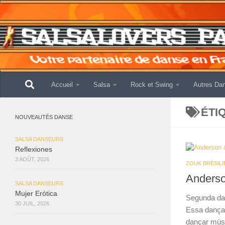
Skip to content
Accueil
Salsa
Rock et Swing
Autres Da
ÉTI
NOUVEAUTÉS DANSE
SALSA DANSEURS
Reflexiones
3 AOÛT, 2026
ZOUK BRÉSILI
Anderso
SALSA DANSEURS
Mujer Erótica
Segunda dan
30 JUIL, 2026
Essa dança
dançar músi