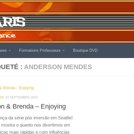
nses
Formations Professeurs
Boutique DVD
QUETÉ :
ANDERSON MENDES
EN
22 SEPTEMBRE 2020
n & Brenda – Enjoying
ça da série pós imersão em Seattle!
 mostra o quanto nos divertimos em
cas mais rápidas e com influências