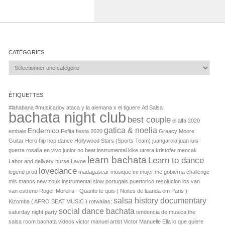
CATÉGORIES
Catégories
ÉTIQUETTES
#lahabana
#musicadoy
ataca y la alemana x el tiguere
Atl Salsa
bachata night club
best couple
el alfa 2020
gatica & noelia
Endemico
embale
Fefita
fiesta 2020
Graacy Moore
Guitar Hero
hip hop dance
Hollywood Stars (Sports Team)
juangarcia
juan luis
guerra rosalia en vivo
junior no beat instrumental
kike utrera
kristofer mencak
learn bachata
Learn to dance
Labor and delivery nurse
Lavoe
lovedance
legend prod
madagascar musique
mi mujer me gobierna challenge
mis manos
new zouk instrumental slow
portugais
puertorico
resolucion los van
van estreno
Roger Moreira - Quanto te quis ( Noites de luanda em Paris )
salsa history documentary
Kizomba ( AFRO BEAT MUSIC )
rotwailas;
social dance bachata
saturday night party
tendencia de musica
the
salsa room bachata videos
victor manuel artist Victor Manuelle Ella lo que quiere