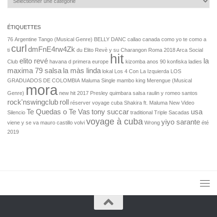
ÉTIQUETTES
76
Argentine Tango (Musical Genre)
BELLY DANC
callao
canada
como yo te como a
curl
dmFnE4rw4Zk
ti
du
Elito Revè y su Charangon Roma 2018 Arca Social
hit
elito revé
la
Club
havana d primera europe
kizomba anos 90
konfiska
ladies
maxima 79 salsa
la màs linda
lokal
Los 4 Con La Izquierda
LOS
GRADUADOS DE COLOMBIA
Maluma Single
mambo king
Merengue (Musical
mora
Genre)
new hit 2017
Presley
quimbara salsa
raulin y romeo santos
rock'nswingclub
roll
réserver voyage cuba
Shakira ft. Maluma New Video
Te Quedas o Te Vas
tony succar
usa
Silencio
traditional
Triple Sacadas
voyage à cuba
yiyo sarante
viene y se va mauro castillo
volvi
Wrong
été
2019