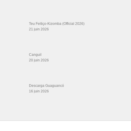
LIENS PARTENAIRES
Gérard Magdic - Paris (75007)
Villeneuve-Loubet
Thierito Mambo - Antibes
Les Amis de Cuba
CATÉGORIES
Catégories
ÉTIQUETTES
68 comeback
acrobatics
Afro-Cuban (Ethnicity)
bailemos bachata jiory
Ballroom
dance Studio
beautiful bellydancer
Best of
Caramelo Bachata Version
Christmas
danzon
bachata
claudia y ugo
connection
cottbus
dance songs
dani j quién lo diría
doble music España
Denovah
Elvis nbc tribute
Gnonnas Pedro
guga dias
johnny b. goode elvis presley
How to dance Collegiate Shag
La Foto Se
Me Borró
lambazouk
magnafied
maikel dinza cd 2020
me quedo bachata dance
Mihai
On2
nahir romano
Pa
Petre
no soy bueno para ti
oryantal
raks sharki
salsadancing
´cualquiera
Prison Songs
rollinbower