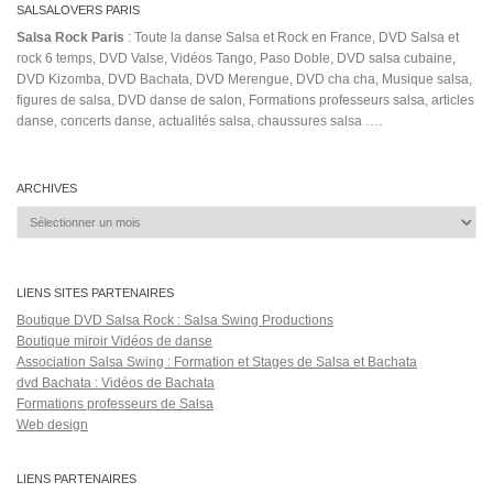
social bachata
Traigo
sondre tetiana
salsa monday
Tresero
نور العين - عمرو دياب
Vivo preso Jhonny Evidence
william
Salsa Rock Paris © 2026. Tous droits réservés.