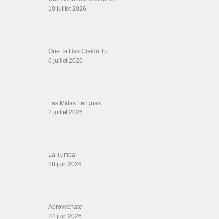
SALSALOVERS PARIS
Salsa Rock Paris
: Toute la danse Salsa et Rock en France, DVD Salsa et
rock 6 temps, DVD Valse, Vidéos Tango, Paso Doble, DVD salsa cubaine,
DVD Kizomba, DVD Bachata, DVD Merengue, DVD cha cha, Musique salsa,
figures de salsa, DVD danse de salon, Formations professeurs salsa, articles
danse, concerts danse, actualités salsa, chaussures salsa ….
ARCHIVES
Archives
LIENS SITES PARTENAIRES
Boutique DVD Salsa Rock : Salsa Swing Productions
Boutique miroir Vidéos de danse
Association Salsa Swing : Formation et Stages de Salsa et Bachata
dvd Bachata : Vidéos de Bachata
Formations professeurs de Salsa
Web design