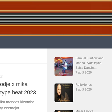
Samuel Funflow and
Marina Pyatnitsyna
Salsa Dancin…
7 août 2026
024
jodje x mika
Reflexiones
3 août 2026
type beat 2023
x mika mendes kizomba
by ceemajor
Mujer Erótica