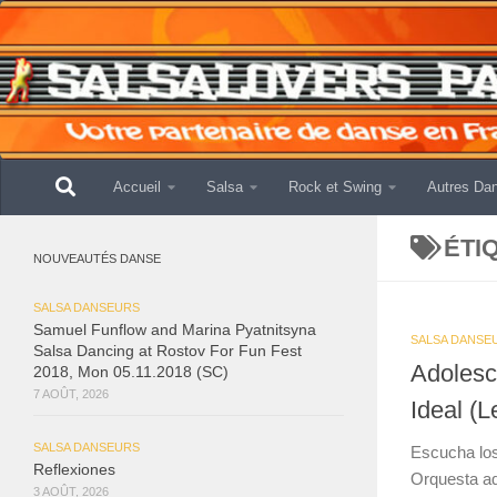
Skip to content
Accueil
Salsa
Rock et Swing
Autres Da
ÉTI
NOUVEAUTÉS DANSE
SALSA DANSEURS
Samuel Funflow and Marina Pyatnitsyna
SALSA DANSE
Salsa Dancing at Rostov For Fun Fest
Adolesc
2018, Mon 05.11.2018 (SC)
7 AOÛT, 2026
Ideal (L
SALSA DANSEURS
Escucha los
Reflexiones
Orquesta aqu
3 AOÛT, 2026