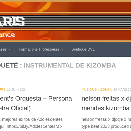
nses
Formations Professeurs
Boutique DVD
QUETÉ :
INSTRUMENTAL DE KIZOMBA
URS
10 JUIN 2024
MUSIQUE KIZOMBA
29 MARS 2
ent’s Orquesta – Persona
nelson freitas x d
etra Oficial)
mendes kizomba 
 mejores éxitos de Adolescentes
nelson freitas x djodje 
í: https://bit.ly/AdolescentesMix
type beat 2023 produced 