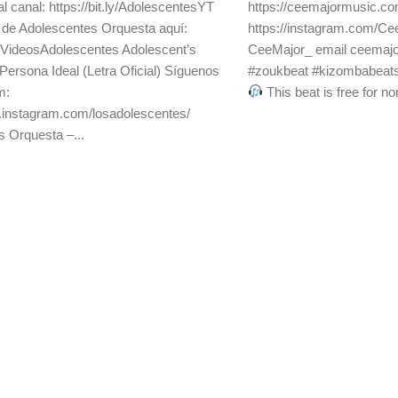
l canal: https://bit.ly/AdolescentesYT
https://ceemajormusic.c
de Adolescentes Orquesta aquí:
https://instagram.com/C
ly/VideosAdolescentes Adolescent’s
CeeMajor_ email ceemaj
Persona Ideal (Letra Oficial) Síguenos
#zoukbeat #kizombabeats 
m:
This beat is free for non-
.instagram.com/losadolescentes/
s Orquesta –...