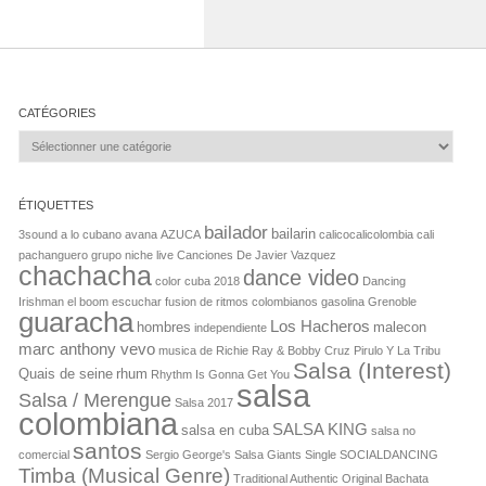
CATÉGORIES
Catégories
ÉTIQUETTES
bailador
bailarin
3sound
a lo cubano
avana
AZUCA
calicocalicolombia
cali
pachanguero grupo niche live
Canciones De Javier Vazquez
chachacha
dance video
color
cuba 2018
Dancing
Irishman
el boom
escuchar
fusion de ritmos colombianos
gasolina
Grenoble
guaracha
Los Hacheros
hombres
malecon
independiente
marc anthony vevo
musica de Richie Ray & Bobby Cruz
Pirulo Y La Tribu
Salsa (Interest)
Quais de seine
rhum
Rhythm Is Gonna Get You
salsa
Salsa / Merengue
Salsa 2017
colombiana
SALSA KING
salsa en cuba
salsa no
santos
comercial
Sergio George's Salsa Giants Single
SOCIALDANCING
Timba (Musical Genre)
Traditional Authentic Original Bachata