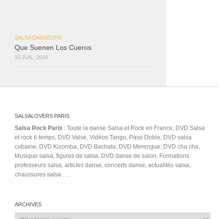
SALSA DANSEURS
Que Suenen Los Cueros
10 JUIL, 2026
SALSALOVERS PARIS
Salsa Rock Paris
: Toute la danse Salsa et Rock en France, DVD Salsa
et rock 6 temps, DVD Valse, Vidéos Tango, Paso Doble, DVD salsa
cubaine, DVD Kizomba, DVD Bachata, DVD Merengue, DVD cha cha,
Musique salsa, figures de salsa, DVD danse de salon, Formations
professeurs salsa, articles danse, concerts danse, actualités salsa,
chaussures salsa ….
ARCHIVES
Archives