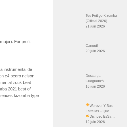
Teu Feitiço-Kizomba
(Official 2026)
21 juin 2026
major). For profit
Canguil
20 juin 2026
a instrumental de
Descarga
on c4 pedro nelson
Guaguancó
mental zouk beat
16 juin 2026
mba 2021 best of
mendes kizomba type
Werever Y Sus
Estrellas – Que
Dichoso Es
Sa…
12 juin 2026