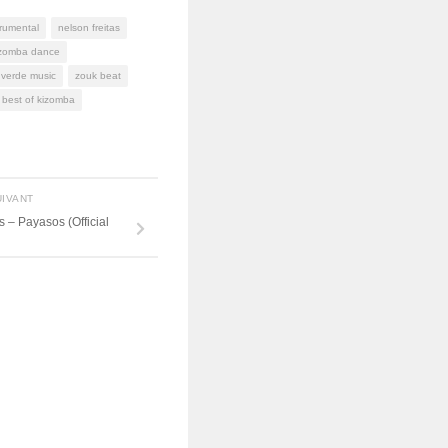
trumental
nelson freitas
izomba dance
 verde music
zouk beat
best of kizomba
UIVANT
– Payasos (Official