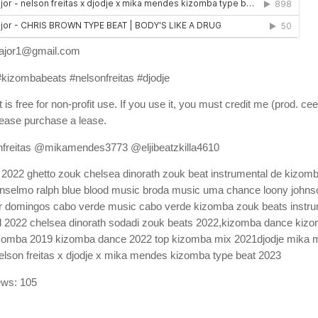
ajor1@gmail.com
kizombabeats #nelsonfreitas #djodje
 is free for non-profit use. If you use it, you must credit me (prod. cee
ease purchase a lease.
freitas @mikamendes3773 @eljibeatzkilla4610
 2022 ghetto zouk chelsea dinorath zouk beat instrumental de kizomb
anselmo ralph blue blood music broda music uma chance loony johns
ar domingos cabo verde music cabo verde kizomba zouk beats instru
l 2022 chelsea dinorath sodadi zouk beats 2022,kizomba dance kizo
zomba 2019 kizomba dance 2022 top kizomba mix 2021djodje mika 
elson freitas x djodje x mika mendes kizomba type beat 2023
ews:
105