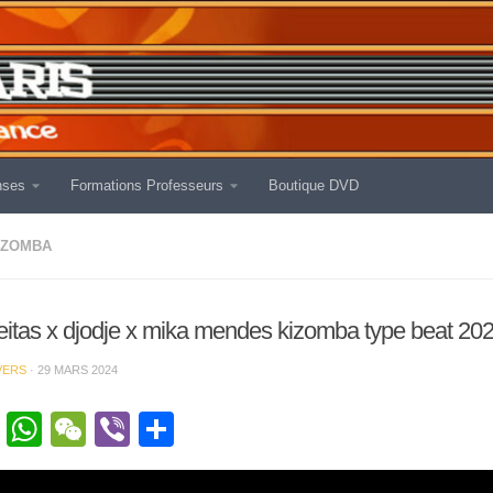
nses
Formations Professeurs
Boutique DVD
IZOMBA
reitas x djodje x mika mendes kizomba type beat 20
VERS
·
29 MARS 2024
cebook
Twitter
WhatsApp
WeChat
Viber
Partager