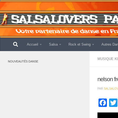
Skip to content
Accueil
Salsa
Rock et Swing
Autres Da
MUSIQUE K
NOUVEAUTÉS DANSE
nelson f
PAR
SALSALO
Fa