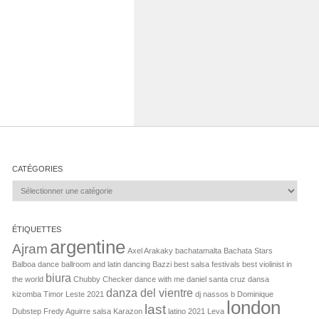
CATÉGORIES
Catégories
ÉTIQUETTES
argentine
Ajram
Axel Arakaky
bachatamalta
Bachata Stars
Balboa dance
ballroom and latin dancing
Bazzi
best salsa festivals
best violinist in
biura
the world
Chubby Checker
dance with me
daniel santa cruz
dansa
danza del vientre
kizomba Timor Leste 2021
dj nassos b
Dominique
london
last
Dubstep
Fredy Aguirre salsa
Karazon
latino 2021
Leva