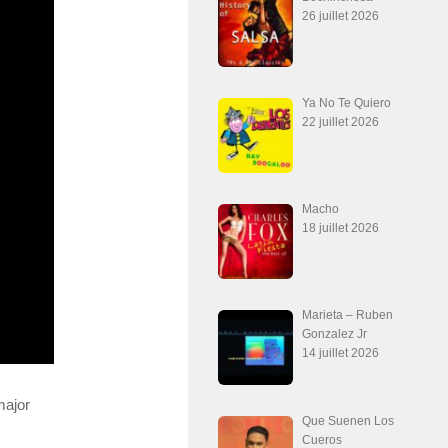
26 juillet 2026
Ya No Te Quiero
22 juillet 2026
Macho
18 juillet 2026
Marieta – Ruben
Gonzalez Jr
14 juillet 2026
major
Que Suenen Los
Cueros