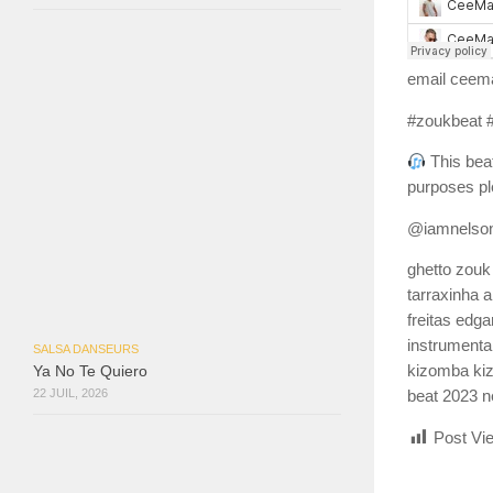
email ceem
#zoukbeat #
This beat
purposes pl
@iamnelson
ghetto zouk
tarraxinha 
freitas edg
instrumenta
SALSA DANSEURS
kizomba ki
Ya No Te Quiero
22 JUIL, 2026
beat 2023 n
Post Vi