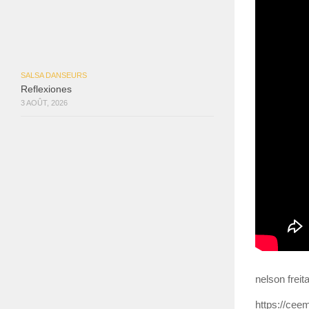
SALSA DANSEURS
Reflexiones
3 AOÛT, 2026
nelson frei
https://ce