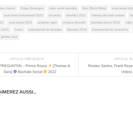
ma chance
Edgar Domingos
cabo verde kizomba
Blue Blood Music
zouk beats ins
zouk beat instrumental 2022
c4 pedro
kizomba 2021
chelsea dinorath sodadi
k
022
zouk beats 2022
anselmo ralph
chelsea dinorath
kizomba dance 2022
cabo
x 2021
Anton
instrumental de kizomba
kizomba 2019
instrumental de tarraxinha
ghetto zouk
ARTICLE PRÉCÉDENT
ARTICLE S
 PREGUNTAN – Prince Royce
[Thomas &
Romeo Santos, Frank Reyes 
Sara]
Bachata Social
2022
Video)
IMEREZ AUSSI...