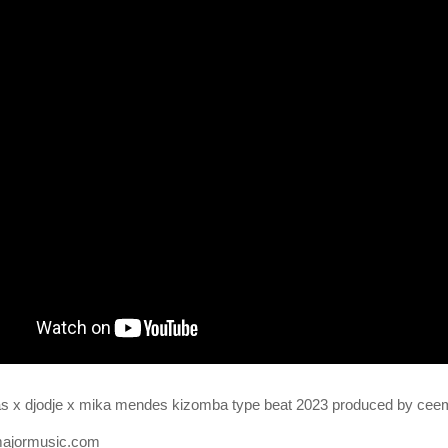
tas x djodje x mika mendes kizomba type beat 2023 produced by cee
emajormusic.com