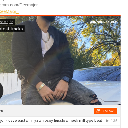
tagram.com/Ceemajor___
CeeMajor_