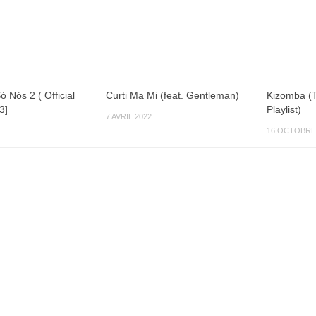
 Nós 2 ( Official
Curti Ma Mi (feat. Gentleman)
Kizomba (T
3]
Playlist)
7 AVRIL 2022
16 OCTOBRE