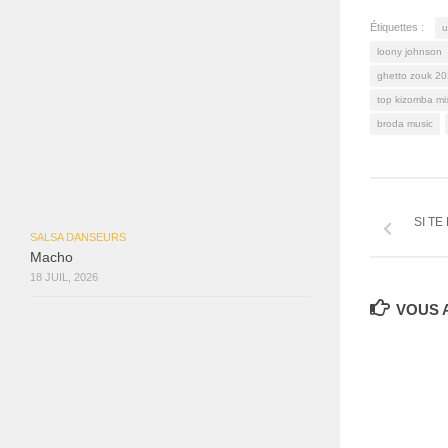
Étiquettes :
u
loony johnson
ghetto zouk 2
top kizomba mi
broda music
SI TE
SALSA DANSEURS
Macho
18 JUIL, 2026
VOUS A