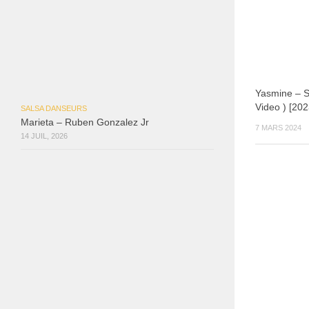
Yasmine – Só
Video ) [202
SALSA DANSEURS
Marieta – Ruben Gonzalez Jr
7 MARS 2024
14 JUIL, 2026