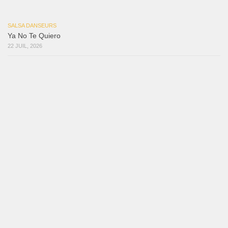
Reflexiones
3 août 2026
Mujer Erótica
30 juillet 2026
Bochinchosa
26 juillet 2026
Ya No Te Quiero
22 juillet 2026