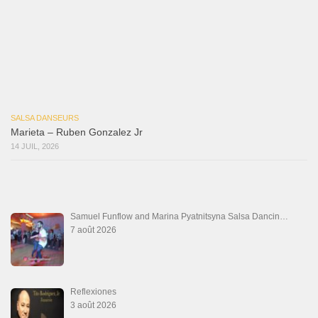
Las Malas Lenguas
2 juillet 2026
La Tumba
28 juin 2026
Aprovechate
24 juin 2026
Teu Feitiço-Kizomba (Official 2026)
21 juin 2026
Canguil
20 juin 2026