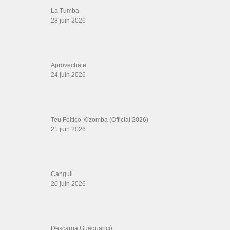
ÉTIQUETTES
Alemana
#artistascubanos
2003
Actors
andres y yessica
Bachata Dancing
With a Student
bachata dancing with my student
bachata demo at the salsa room
best bachata couple
best
bachata kay one coreografia
Bestia Salvaje
CHA CHA CHA
Congress
kizomba music
couple dance
Cubanismo
dance for the world
dj nays
Eddie Torres
drum
en vivo juan luis guerra
Este es mi momento cd
gatica dance
improv
latin festival
2020 leonardo diago y la nueva era
lawdy miss clawdy
Malas
Marka Registrada MKR
michel masa en peru
new bachata demo
mike bahia
musicas de fogo
mwc
noelia the salsa room
Progresiva
Que La Timba No
russian bachata festival
Pare
resolucion video van van
ronald y alba
rumores
Traicionera
shines
video oficial hecha pa mi
Warachando Records
zouk dancers