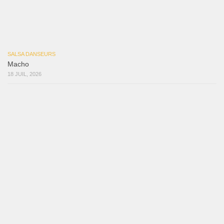
Macho
18 juillet 2026
Marieta – Ruben Gonzalez Jr
14 juillet 2026
Que Suenen Los Cueros
10 juillet 2026
Que Te Has Creído Tu
6 juillet 2026