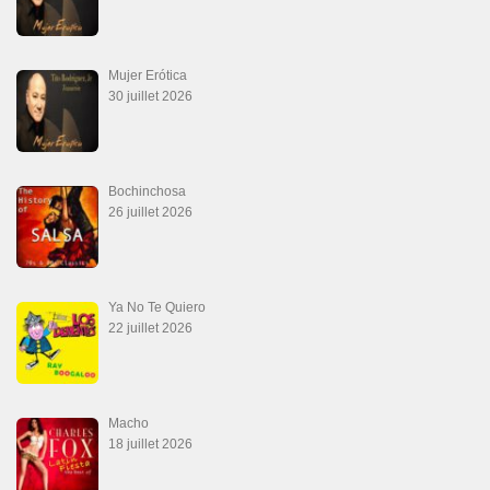
Descarga Guaguancó
16 juin 2026
SALSALOVERS PARIS
Salsa Rock Paris
: Toute la danse Salsa et Rock en France, DVD Salsa et
rock 6 temps, DVD Valse, Vidéos Tango, Paso Doble, DVD salsa cubaine,
DVD Kizomba, DVD Bachata, DVD Merengue, DVD cha cha, Musique salsa,
figures de salsa, DVD danse de salon, Formations professeurs salsa, articles
danse, concerts danse, actualités salsa, chaussures salsa ….
ARCHIVES
Archives