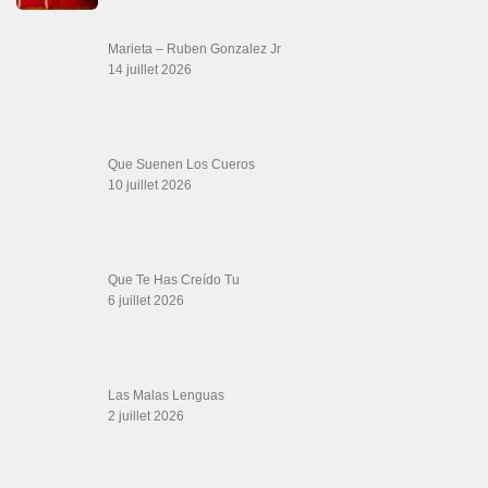
LIENS SITES PARTENAIRES
Boutique DVD Salsa Rock : Salsa Swing Productions
Boutique miroir Vidéos de danse
Association Salsa Swing : Formation et Stages de Salsa et Bachata
dvd Bachata : Vidéos de Bachata
Formations professeurs de Salsa
Web design
LIENS PARTENAIRES
Gérard Magdic - Paris (75007)
Villeneuve-Loubet
Thierito Mambo - Antibes
Les Amis de Cuba
CATÉGORIES
Catégories