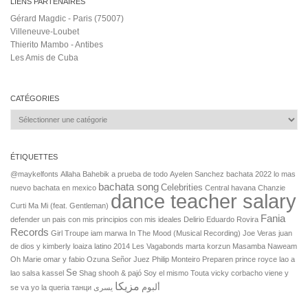
LIENS PARTENAIRES
Gérard Magdic - Paris (75007)
Villeneuve-Loubet
Thierito Mambo - Antibes
Les Amis de Cuba
CATÉGORIES
Catégories
ÉTIQUETTES
@maykelfonts
Allaha Bahebik
a prueba de todo
Ayelen Sanchez
bachata 2022 lo mas
bachata song
Celebrities
nuevo
bachata en mexico
Central havana
Chanzie
dance teacher salary
Curti Ma Mi (feat. Gentleman)
Fania
defender un pais con mis principios con mis ideales
Delirio
Eduardo Rovira
Records
Girl Troupe
iam marwa
In The Mood (Musical Recording)
Joe Veras
juan
de dios y kimberly loaiza
latino 2014
Les Vagabonds
marta korzun
Masamba
Naweam
Oh Marie
omar y fabio
Ozuna Señor Juez
Philip Monteiro
Preparen
prince royce lao a
Se
lao
salsa kassel
Shag
shooh & pajó
Soy el mismo
Touta
vicky corbacho
viene y
مزيكا
ألبوم
se va
yo la queria
танци
یسری