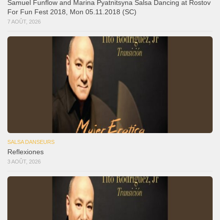
Samuel Funflow and Marina Pyatnitsyna Salsa Dancing at Rostov
For Fun Fest 2018, Mon 05.11.2018 (SC)
7 AOÛT, 2026
SALSA DANSEURS
Reflexiones
3 AOÛT, 2026