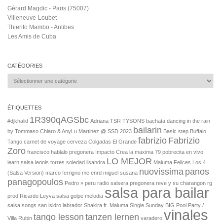
Gérard Magdic - Paris (75007)
Villeneuve-Loubet
Thierito Mambo - Antibes
Les Amis de Cuba
CATÉGORIES
Catégories
ÉTIQUETTES
1R390qAGSbc
#djkhalid
Adriana TSR TYSONS
bachata dancing in the rain
bailarin
by Tommaso Chiaro & AnyLu Martinez @ SSD 2023
Basic step
Buffalo
fabrizio
Fabrizio
Tango
carnet de voyage
cerveza
Colgadas
El Grande
Zoro
francisco
hablalo pregonera
Impacto Crea
la maxima 79 pobrecita en vivo
LO MEJOR
learn salsa
leonis torres soledad
lisandra
Maluma Felices Los 4
nuovissima
panos
(Salsa Version)
marco ferrigno
me enrd
miguel susana
panagopoulos
Pedro »
peru radio salsera
pregonera
reve y su charangon
rg
salsa para bailar
prod
Ricardo Leyva
salsa golpe melodia
salsa songs
san isidro labrador
Shakira ft. Maluma Single
Sunday BIG Pool Party /
vinales
tango lesson
tanzen lernen
Villa Rubin
varadero