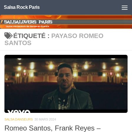
Salsa Rock Paris
Skip to content
ÉTIQUETÉ :
PAYASO ROMEO
SANTOS
SALSA DANSEURS
30 MARS 2024
Romeo Santos, Frank Reyes –