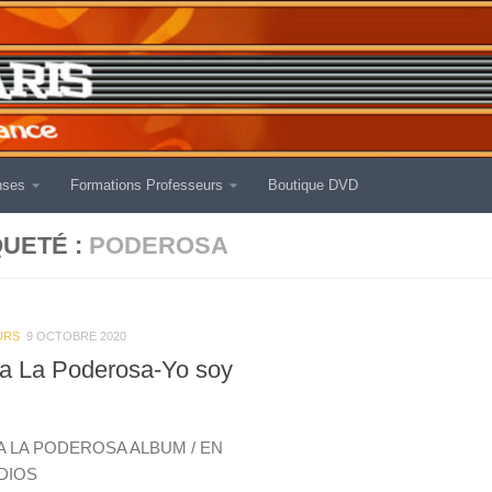
nses
Formations Professeurs
Boutique DVD
QUETÉ :
PODEROSA
URS
9 OCTOBRE 2020
a La Poderosa-Yo soy
 LA PODEROSA ALBUM / EN
DIOS