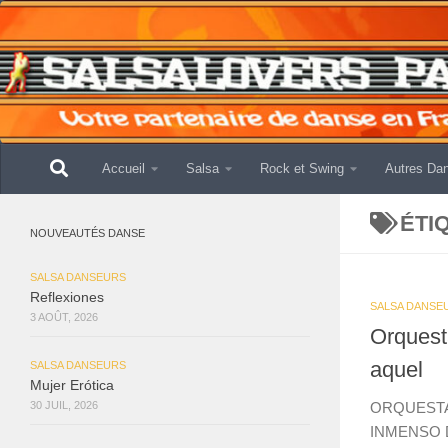
Skip to content
Accueil
Salsa
Rock et Swing
Autres Da
ÉTI
NOUVEAUTÉS DANSE
SALSA DANSEURS
Reflexiones
SALSA DANSE
3 AOÛT, 2026
Orquest
aquel
SALSA DANSEURS
Mujer Erótica
ORQUESTA
30 JUIL, 2026
INMENSO 