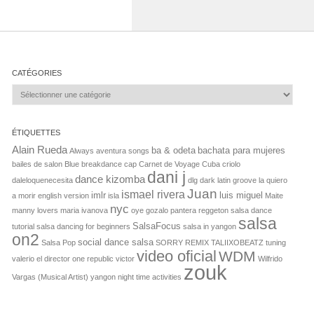
CATÉGORIES
Catégories
ÉTIQUETTES
Alain Rueda
ba & odeta
bachata para mujeres
Always
aventura songs
bailes de salon
Blue
breakdance
cap
Carnet de Voyage Cuba
criolo
dani j
dance kizomba
daleloquenecesita
dlg dark latin groove la quiero
Juan
ismael rivera
imlr
luis miguel
a morir
english version
isla
Maite
nyc
manny lovers
maria ivanova
oye gozalo
pantera
reggeton
salsa dance
salsa
SalsaFocus
tutorial
salsa dancing for beginners
salsa in yangon
on2
social dance salsa
Salsa Pop
SORRY REMIX
TALIIXOBEATZ
tuning
video oficial
WDM
valerio el director one republic
victor
Wilfrido
zouk
Vargas (Musical Artist)
yangon night time activities