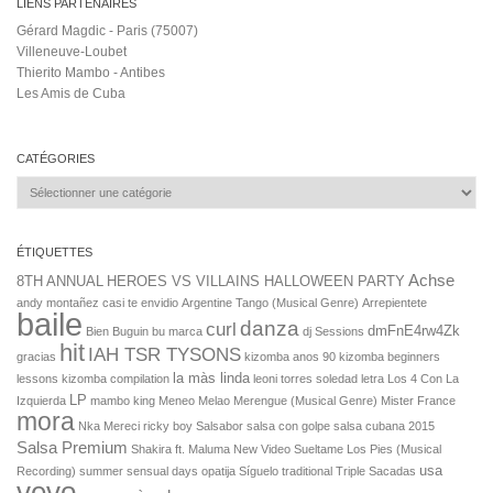
LIENS PARTENAIRES
Gérard Magdic - Paris (75007)
Villeneuve-Loubet
Thierito Mambo - Antibes
Les Amis de Cuba
CATÉGORIES
Catégories
ÉTIQUETTES
Achse
8TH ANNUAL HEROES VS VILLAINS HALLOWEEN PARTY
andy montañez casi te envidio
Argentine Tango (Musical Genre)
Arrepientete
baile
danza
curl
dmFnE4rw4Zk
Bien
Buguin bu marca
dj Sessions
hit
IAH TSR TYSONS
gracias
kizomba anos 90
kizomba beginners
la màs linda
lessons
kizomba compilation
leoni torres soledad letra
Los 4 Con La
LP
Izquierda
mambo king
Meneo Melao
Merengue (Musical Genre)
Mister France
mora
Nka Mereci
ricky boy
Salsabor
salsa con golpe
salsa cubana 2015
Salsa Premium
Shakira ft. Maluma New Video
Sueltame Los Pies (Musical
usa
Recording)
summer sensual days opatija
Síguelo
traditional
Triple Sacadas
vevo