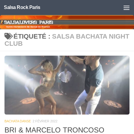
Salsa Rock Paris
Skip to content
ÉTIQUETÉ :
SALSA BACHATA NIGHT
CLUB
BACHATA DANSE
2 FÉVRIER 2022
BRI & MARCELO TRONCOSO