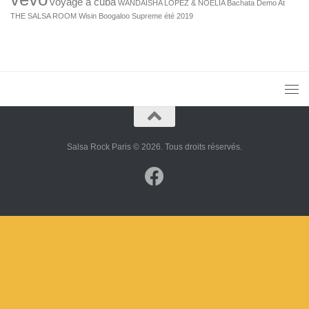
voyage à cuba
WANDAISHA LOPEZ & NOELIA Bachata Demo At
THE SALSA ROOM
Wisin Boogaloo Supreme
été 2019
Salsa Rock Paris © 2026. Tous droits réservés.