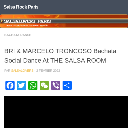
Salsa Rock Paris
Skip to content
BACHATA DANSE
BRI & MARCELO TRONCOSO Bachata
Social Dance At THE SALSA ROOM
PAR
SALSALOVERS
·
2 FÉVRIER 2022
Facebook
Twitter
WhatsApp
WeChat
Viber
Partager