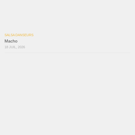
Reflexiones
3 août 2026
Mujer Erótica
30 juillet 2026
Bochinchosa
26 juillet 2026
Ya No Te Quiero
22 juillet 2026