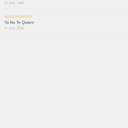
26 JUIL, 2026
SALSA DANSEURS
Ya No Te Quiero
22 JUIL, 2026
SALSA DANSEURS
Macho
18 JUIL, 2026
SALSA DANSEURS
Marieta – Ruben Gonzalez Jr
14 JUIL, 2026
Samuel Funflow and Marina Pyatnitsyna Salsa Dancin…
7 août 2026