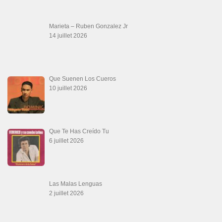
Descarga Guaguancó
16 juin 2026
SALSALOVERS PARIS
Salsa Rock Paris
: Toute la danse Salsa et Rock en France, DVD Salsa et
rock 6 temps, DVD Valse, Vidéos Tango, Paso Doble, DVD salsa cubaine,
DVD Kizomba, DVD Bachata, DVD Merengue, DVD cha cha, Musique salsa,
figures de salsa, DVD danse de salon, Formations professeurs salsa, articles
danse, concerts danse, actualités salsa, chaussures salsa ….
ARCHIVES
Archives