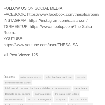
FOLLOW US ON SOCIAL MEDIA
FACEBOOK: https://www.facebook.com/thesalsaroom/
INSTAGRAM: https://instagram.com/salsaroom/
TSRMEETUP: https://www.meetup.com/The-Salsa-
Room…
YOUTUBE:
https://www.youtube.com/user/THESALSA…
Post Views:
125
Étiquettes :
salsa dance videos
salsa bachata night club
bachata
sensual bachata dance
bri & marcelo troncoso bachata social dance the salsa room
salsa dance
Bachata social dancing
bachata music
the salsa room videos
sensual bachata
the salsa room tysons
tsr tysons
the salsa room