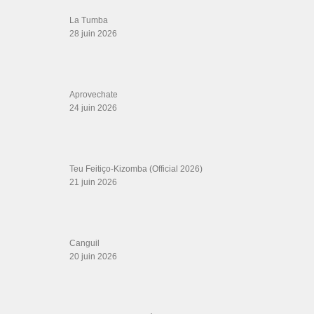
LIENS SITES PARTENAIRES
Boutique DVD Salsa Rock : Salsa Swing Productions
Boutique miroir Vidéos de danse
Association Salsa Swing : Formation et Stages de Salsa et Bachata
dvd Bachata : Vidéos de Bachata
Formations professeurs de Salsa
Web design
LIENS PARTENAIRES
Gérard Magdic - Paris (75007)
Villeneuve-Loubet
Thierito Mambo - Antibes
Les Amis de Cuba
CATÉGORIES
Catégories
ÉTIQUETTES