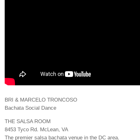
BRI & MARCELO TRONCOSO
Bachata Social Dance
THE SALSA ROOM
8453 Tyco Rd. McLean, VA
The premier salsa bachata venue in the DC area.