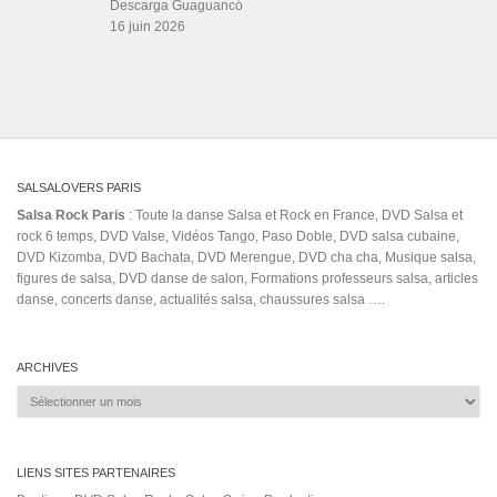
Achse
adolescentes
alexvolintiru
andy montañez casi te envidio
Argentine Tango
baile
canto
(Musical Genre)
canal
choc city
Craft Latino
Cubans
danza
dmFnE4rw4Zk
(Ethnicity)
dj Sessions
El Pacifico En Las Venas
hit
Federico y Su Combo
Fruko Y Sus Tesos (Musical Group)
Guaguanco Sabroso
latina
la màs linda
ilatin compilation
kizomba anos 90
leoni torres soledad
LP
letra
mambo king
Meneo Melao
Merengue (Musical Genre)
olimpomusicstudio
QUINTO
Only They Could Have Made This Album
Papo Luca
Ricky Martin feat.
The Best Of
Maluma Nuevo Video
Riffing for Cal
Rivera
salsa cubana 2015
vevo
voyage à cuba
Vazquez
traditional
Without Me
été 2019
ボビーバレ
ンティン
ＤａｌｅＳｐａｌｄｉｎｇ
Salsa Rock Paris © 2026. Tous droits réservés.