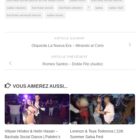
bachata social dance at the salsa room
salsa room
bachata social dance
salsa classes
bachata social
bachata classes
*
salsa
salsa club
bachata sensual dance
salsa music
ARTICLE SUIVANT
Orquesta La Nueva Era – Mirando al Cielo
ARTICLE PRÉCÉDENT
Romeo Santos – Doble Filo (Audio)
VOUS AIMEREZ AUSSI...
Viliyan Hristov & Helin Hasan –
Lorenzo & Teya Todorova | 11th
Bachata Social Dance | Paletro’s
Summer Salsa Fest