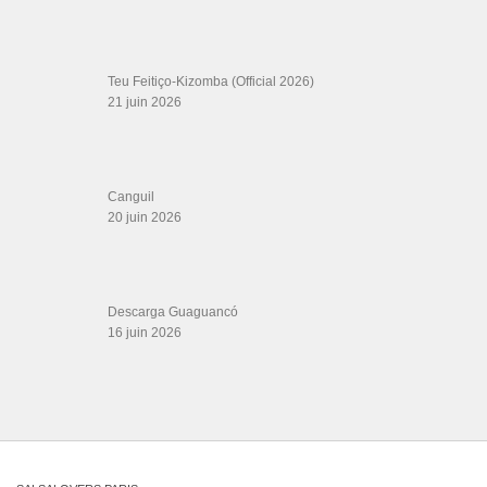
LIENS PARTENAIRES
Gérard Magdic - Paris (75007)
Villeneuve-Loubet
Thierito Mambo - Antibes
Les Amis de Cuba
CATÉGORIES
Catégories
ÉTIQUETTES
8TH ANNUAL HEROES VS VILLAINS
#artistascubanos
HALLOWEEN PARTY
Arrepientete
Bachata Dancing With a Student
bachata
best bachata
dancing with my student
bachata kay one coreografia
couple
best kizomba music
Bestia Salvaje
Bien
Buguin bu marca
couple
CHA CHA CHA
Congress
dance
Eddie
Cubanismo
drum
dance for the world
Torres
IAH TSR TYSONS
gatica dance
improv
kizomba