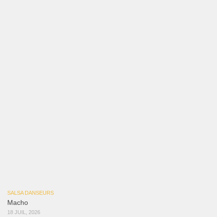
Macho
18 JUIL, 2026
SALSA DANSEURS
Marieta – Ruben Gonzalez Jr
14 JUIL, 2026
Samuel Funflow and Marina Pyatnitsyna Salsa Dancin…
7 août 2026
Reflexiones
3 août 2026
Mujer Erótica
30 juillet 2026