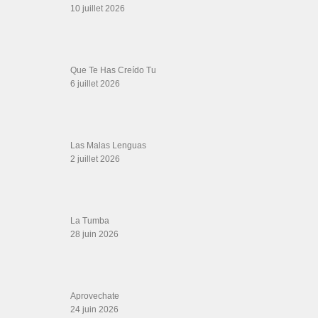
SALSALOVERS PARIS
Salsa Rock Paris
: Toute la danse Salsa et Rock en France, DVD Salsa et
rock 6 temps, DVD Valse, Vidéos Tango, Paso Doble, DVD salsa cubaine,
DVD Kizomba, DVD Bachata, DVD Merengue, DVD cha cha, Musique salsa,
figures de salsa, DVD danse de salon, Formations professeurs salsa, articles
danse, concerts danse, actualités salsa, chaussures salsa ….
ARCHIVES
Archives
LIENS SITES PARTENAIRES
Boutique DVD Salsa Rock : Salsa Swing Productions
Boutique miroir Vidéos de danse
Association Salsa Swing : Formation et Stages de Salsa et Bachata
dvd Bachata : Vidéos de Bachata
Formations professeurs de Salsa
Web design