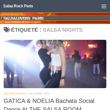
Salsa Rock Paris
Skip to content
ÉTIQUETÉ :
SALSA NIGHTS
BACHATA DANSE
2 OCTOBRE 2024
GATICA & NOELIA Bachata Social
Dance At THE SALSA ROOM