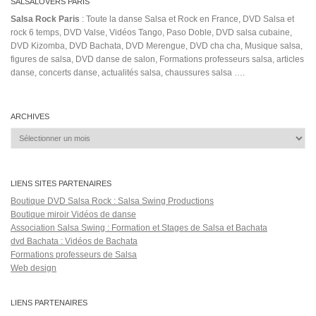
latin festival
beginners lessons
Marka Registrada MKR
mike bahia
Mister France
noelia
new bachata demo
musicas de fogo
Nka Mereci
the salsa room
Progresiva
Que La Timba No Pare
resolucion
russian bachata festival
video van van
ricky boy
Salsabor
salsa con golpe
shines
Sueltame Los Pies (Musical Recording)
summer sensual days opatija
Síguelo
Traicionera
video oficial hecha pa mi
WANDAISHA LOPEZ & NOELIA Bachata
Demo At THE SALSA ROOM
zouk dancers
Salsa Rock Paris © 2026. Tous droits réservés.