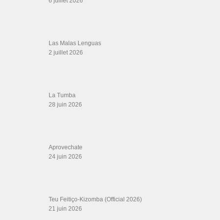
DVD Kizomba, DVD Bachata, DVD Merengue, DVD cha cha, Musique salsa,
figures de salsa, DVD danse de salon, Formations professeurs salsa, articles
danse, concerts danse, actualités salsa, chaussures salsa ….
ARCHIVES
Archives
LIENS SITES PARTENAIRES
Boutique DVD Salsa Rock : Salsa Swing Productions
Boutique miroir Vidéos de danse
Association Salsa Swing : Formation et Stages de Salsa et Bachata
dvd Bachata : Vidéos de Bachata
Formations professeurs de Salsa
Web design
LIENS PARTENAIRES
Gérard Magdic - Paris (75007)
Villeneuve-Loubet
Thierito Mambo - Antibes