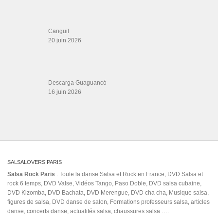
Les Amis de Cuba
CATÉGORIES
Catégories
ÉTIQUETTES
bachata
#lahabana
Adolescent's
ataca y la alemana x el tiguere
Atl Salsa
night club
baile sensual
el alfa 2020
embale
Fefita
fiesta 2020
Graacy Moore
Grigoryan
Guitar Hero
Hollywood Stars (Sports Team)
Joe Cuba
juan
luis guerra rosalia en vivo
junior no beat instrumental
Kharkov
kike utrera
kristofer
Learn to dance
mencak
Labor and delivery nurse
legend prod
Lounge
Music
madagascar musique
mi mujer me gobierna challenge
mis manos
(Industry)
new zouk instrumental slow
Omega El Fuerte Kalimete
Omega Mambo
portugais
puertorico
Ricardo Amaray
Roger Moreira - Quanto te quis ( Noites de
salsa history
luanda em Paris ) Kizomba ( AFRO BEAT MUSIC )
rotwailas;
search
documentary
Valdes
saturday night party
tendencia de musica
Évents
victor manuel artist Victor Manuelle Ella lo que quiere es salsa
wizzboy
באצטה