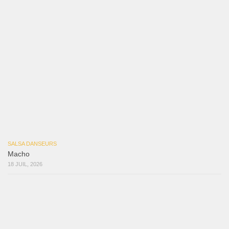
Samuel Funflow and Marina Pyatnitsyna Salsa Dancin…
7 août 2026
Reflexiones
3 août 2026
Mujer Erótica
30 juillet 2026
Bochinchosa
26 juillet 2026