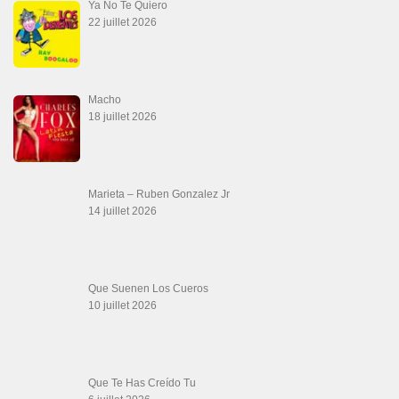
Teu Feitiço-Kizomba (Official 2026)
21 juin 2026
Canguil
20 juin 2026
Descarga Guaguancó
16 juin 2026
SALSALOVERS PARIS
Salsa Rock Paris
: Toute la danse Salsa et Rock en France, DVD Salsa et
rock 6 temps, DVD Valse, Vidéos Tango, Paso Doble, DVD salsa cubaine,