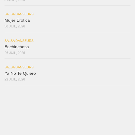
SALSA DANSEURS
Mujer Erótica
30 JUIL, 2026
SALSA DANSEURS
Bochinchosa
26 JUIL, 2026
SALSA DANSEURS
Ya No Te Quiero
22 JUIL, 2026
SALSA DANSEURS
Macho
18 JUIL, 2026
SALSA DANSEURS
Marieta – Ruben Gonzalez Jr
14 JUIL, 2026