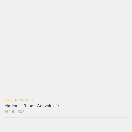
Ya No Te Quiero
22 juillet 2026
Macho
18 juillet 2026
Marieta – Ruben Gonzalez Jr
14 juillet 2026
Que Suenen Los Cueros
10 juillet 2026