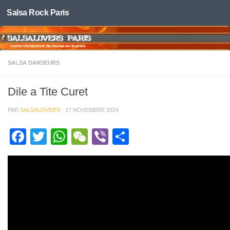
Salsa Rock Paris
Skip to content
SALSA DANSEURS
Dile a Tite Curet
PAR
SALSALOVERS
·
17 NOVEMBRE 2024
Facebook
Twitter
WhatsApp
WeChat
Viber
Partager