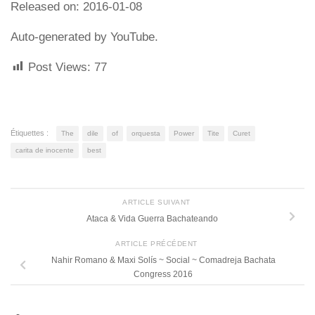
Released on: 2016-01-08
Auto-generated by YouTube.
Post Views:
77
Étiquettes :
The
dile
of
orquesta
Power
Tite
Curet
carita de inocente
best
ARTICLE SUIVANT
Ataca & Vida Guerra Bachateando
ARTICLE PRÉCÉDENT
Nahir Romano & Maxi Solís ~ Social ~ Comadreja Bachata
Congress 2016