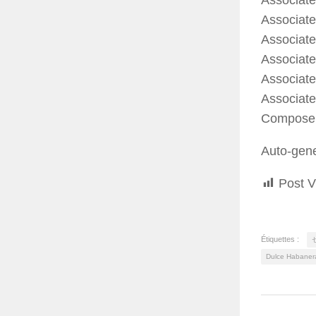
Associate
Associate
Associate
Associate
Associate
Composer
Auto-gen
Post V
Étiquettes :
Dulce Habaner