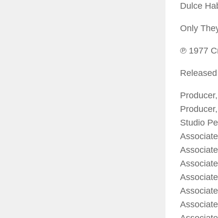
Dulce Hab
Only The
℗ 1977 Cr
Released
Producer,
Producer,
Studio Pe
Associat
Associat
Associat
Associate
Associate
Associate
Associate