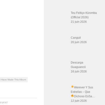
Teu Feitiço-Kizomba
(Official 2026)
21 juin 2026
Canguil
20 juin 2026
Descarga
Guaguancó
16 juin 2026
d Have Made This Album
Werever Y Sus
Estrellas – Que
Dichoso Es
Sa…
12 juin 2026
UIVANT