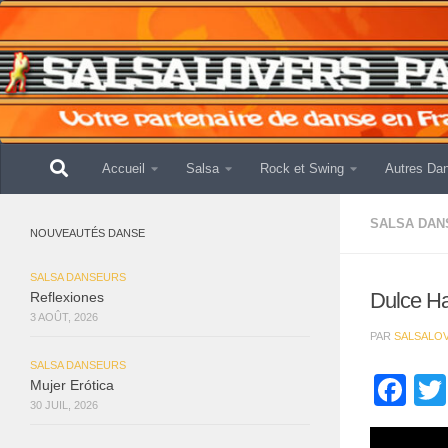
Skip to content
Accueil
Salsa
Rock et Swing
Autres Da
SALSA DAN
NOUVEAUTÉS DANSE
SALSA DANSEURS
Dulce H
Reflexiones
3 AOÛT, 2026
PAR
SALSALO
SALSA DANSEURS
Fa
Mujer Erótica
30 JUIL, 2026