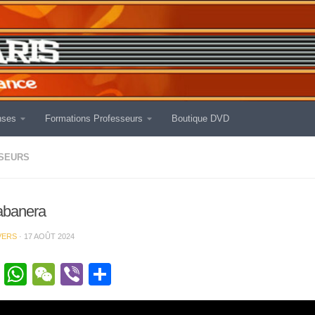
nses
Formations Professeurs
Boutique DVD
SEURS
abanera
VERS
·
17 AOÛT 2024
cebook
Twitter
WhatsApp
WeChat
Viber
Partager