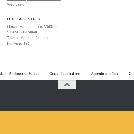
Web design
LIENS PARTENAIRES
Gérard Magdic - Paris (75007)
Villeneuve-Loubet
Thierito Mambo - Antibes
Les Amis de Cuba
tion Professeur Salsa
Cours Particuliers
Agenda soirées
Co