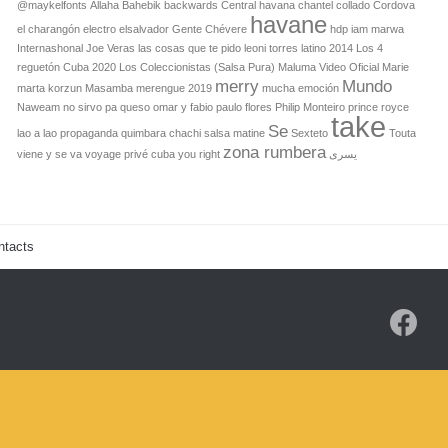
@maykelfonts
Allaha Bahebik
backwards
Central havana
chantel collado
Cordova
havane
el charangón
electro
elsalvador
Gente Chévere
hdp
iam marwa
Internashonal
Joe Veras
las cosas que te pido leoni torres
latino 2014
Los 4
reguetón Cuba 2020
Los Coleccionistas (Salsa Pura)
Maluma Video Oficial
Marie
merry
Mundo
marta korzun
Masamba
merengue 2019
mucha emoción
Naweam
no sirvo pa queso
omar y fabio
paulo flores
Philip Monteiro
prince royce
take
Se
lao a lao
propaganda
quimbara chachi
salsa matine
Sexteto
Touta
zona rumbera
viene y se va
voyage privé cuba
you right
یسری
ntacts