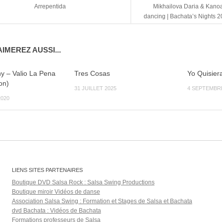
Arrepentida
Mikhailova Daria & Kanoa
dancing | Bachata’s Nights 
IMEREZ AUSSI...
y – Valio La Pena
Tres Cosas
Yo Quisier
on)
31 JUILLET 2025
4 SEPTEMBRE
020
LIENS SITES PARTENAIRES
Boutique DVD Salsa Rock : Salsa Swing Productions
Boutique miroir Vidéos de danse
Association Salsa Swing : Formation et Stages de Salsa et Bachata
dvd Bachata : Vidéos de Bachata
Formations professeurs de Salsa