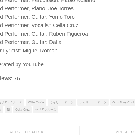
d Performer, Piano: Joe Torres
d Performer, Guitar: Yomo Toro
d Performer, Vocalist: Celia Cruz
d Performer, Guitar: Ruben Figueroa
d Performer, Guitar: Dalia
 Lyricist: Miguel Roman
erated by YouTube.
iews:
76
セリア・クルース
Willie Colón
ウィリーコローン
ウィリー・コローン
Only They Coul
a
Ni
Celia Cruz
セリアクルース
ARTICLE PRÉCÉDENT
ARTICLE S