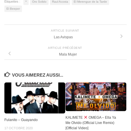
Étiquettes :
*
Oro Solido
Raul Acosta
El Merengue de la Tarde
El Beeper
ARTICLE SUIVANT
Las Avispas
ARTICLE PRÉCÉDENT
Mala Mujer
VOUS AIMEREZ AUSSI...
KALIMETE
OMEGA – Ella Ya
Fulanito – Guayando
Me Olvido (Official Live Remix)
[Official Video]
17 OCTOBRE 2020