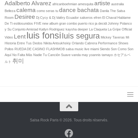
Adalberto Alvarez
artiste
africanboehmian
amesquita
australia
calema
dance bachata
Belleza
como seras tu
Danila The Salsa
Desiree
Room
Dj Cycy & Dj Valéry
Ecuador salseros
efren
El Chaval Hablame
De Ti
estilosunidos
FIVE new album
gran combo puerto rico
ja decidi
Johnny Polanco
y Su Conjunto Amistad
Katlyn Rodriguez
kaysha deeper
La Claqueta
La Gripe Official
luis fonsi
luis segura
Lent
Video
Mickey Taveras Mi
Historia Entre Tus Dedos
Nikita Antsukhskiy
Orlando Cabrera
Performance Shows
Pollos
RUEDA DE CASINO FLASHMOB
salsa music live miami
Siendo
Son Como Son
Aquí No Falta Más Nadie Tu Canción
Suave
vanda may
yoannis tamayo
ホセアルベ
취미
ルト
Salsa Rock Paris © 2026. Tous droits réservés.