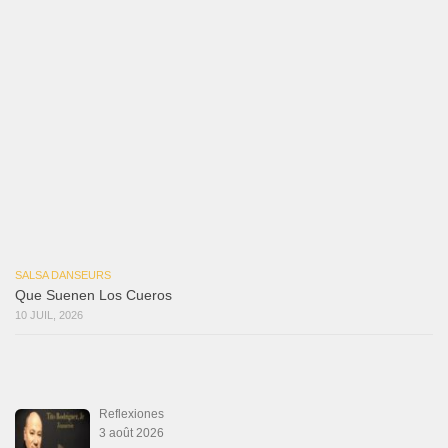
Las Malas Lenguas
2 juillet 2026
La Tumba
28 juin 2026
Aprovechate
24 juin 2026
Teu Feitiço-Kizomba (Official 2026)
21 juin 2026
Canguil