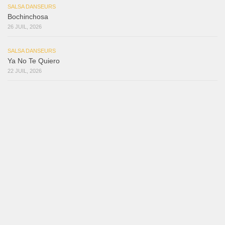
SALSA DANSEURS
Bochinchosa
26 JUIL, 2026
SALSA DANSEURS
Ya No Te Quiero
22 JUIL, 2026
SALSA DANSEURS
Macho
18 JUIL, 2026
SALSA DANSEURS
Marieta – Ruben Gonzalez Jr
14 JUIL, 2026
SALSA DANSEURS
Que Suenen Los Cueros
10 JUIL, 2026