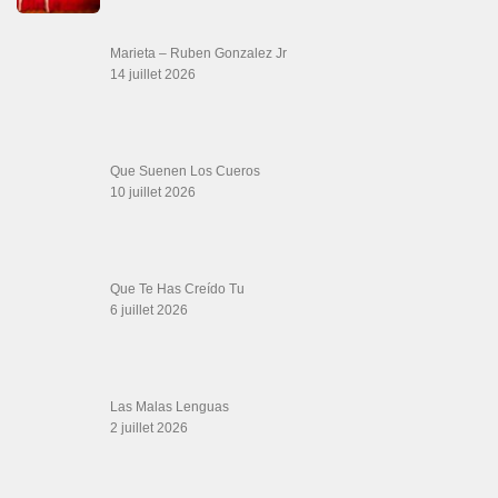
danse, concerts danse, actualités salsa, chaussures salsa ….
ARCHIVES
Archives
LIENS SITES PARTENAIRES
Boutique DVD Salsa Rock : Salsa Swing Productions
Boutique miroir Vidéos de danse
Association Salsa Swing : Formation et Stages de Salsa et Bachata
dvd Bachata : Vidéos de Bachata
Formations professeurs de Salsa
Web design
LIENS PARTENAIRES
Gérard Magdic - Paris (75007)
Villeneuve-Loubet
Thierito Mambo - Antibes
Les Amis de Cuba