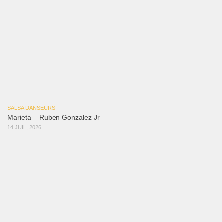
Macho
18 juillet 2026
Marieta – Ruben Gonzalez Jr
14 juillet 2026
Que Suenen Los Cueros
10 juillet 2026
Que Te Has Creído Tu
6 juillet 2026