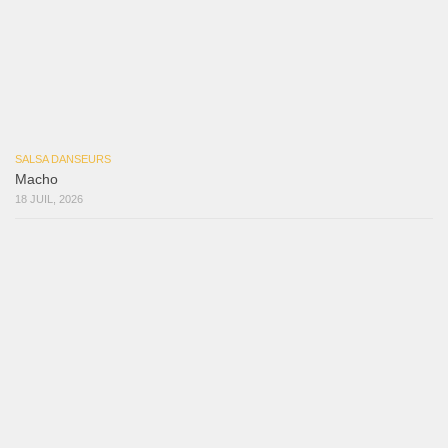
Reflexiones
3 août 2026
Mujer Erótica
30 juillet 2026
Bochinchosa
26 juillet 2026
Ya No Te Quiero
22 juillet 2026