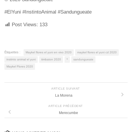
#ElYuni #InstintoAnimal #Sandungueate
Post Views:
133
Étiquettes :
Maykel flores el yuni en vivo 2020
maykel flores el yuni cd 2020
instinto animal el yuni
timbaton 2020
*
sandungueate
Maykel Flores 2020
ARTICLE SUIVANT
La Morena
ARTICLE PRÉCÉDENT
Merecumbe