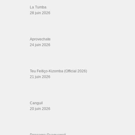
CATÉGORIES
Catégories
ÉTIQUETTES
2006
Andy & Lucas (En Su Salsa)
Ateo
bachata mexico
bachata vicky corbacho
barcelona
catedral
Cerisola
CRC
dance night bachata.
Daniel & Desiree | Magda &
don
Valeria
Day
Electro (Musical Genre)
Flo Rida
François Penot (saxophone)
Hayfa
Lebanese
Hayek
helwa
Infinito (Instrumentals)
Jimmy Sabater
Neyo
leonitorres
mandinga mayores
mrdon bachata romantica
nostalgico
one
movie
P. Lowe
pep's music group
persona ideal adolescentes letra
philo
Posa
Ricky
salsa clubs
salsa night.
Martin feat. Maluma New Single
sexy
اجمدي
tango
short film dance
social dance room
Вальтер Сукия
ромео сантос
حوش صاحبك عني
اجول
イスマエル・ミランダ