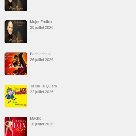
20 juin 2026
Descarga Guaguancó
16 juin 2026
Werever Y Sus Estrellas – Que Dichoso Es
Sa…
12 juin 2026
SALSALOVERS PARIS
Salsa Rock Paris
: Toute la danse Salsa et Rock en France, DVD Salsa et
rock 6 temps, DVD Valse, Vidéos Tango, Paso Doble, DVD salsa cubaine,
DVD Kizomba, DVD Bachata, DVD Merengue, DVD cha cha, Musique salsa,
figures de salsa, DVD danse de salon, Formations professeurs salsa, articles