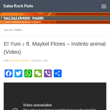
Salsa Rock Paris
Skip to content
SALSA TIMBA
El Yuni ♪ ft. Maykel Flores – Instinto animal
(Video)
PAR
SALSALOVERS
·
19 AVRIL 2021
Facebook
Twitter
WhatsApp
WeChat
Viber
Partager