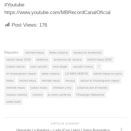
#Youtube
https://www.youtube.com/MBRecordCanalOficial
Post Views:
176
Étiquettes :
michael maza
timba cubana
musica en tendencia
michel maza 2020
timberos
tendencia de musica
michel masa 2020
Cuban dance
new canción
new single
canción nueva
*
el charanguero mayor
salsa cubana
LO MAS NUEVO
michel masa en peru
timba
michel maza
michale maza
musica
michel el charanguero mayor
michele maza
cuban music
christian y rey
cubanos por el mundo
musica cubana
cubans
la union perfecta
Charanga Habanera
salsa baile
ARTICLE SUIVANT
Orquesta La Palabra – Lady (Con Letra) | Salsa Romantica