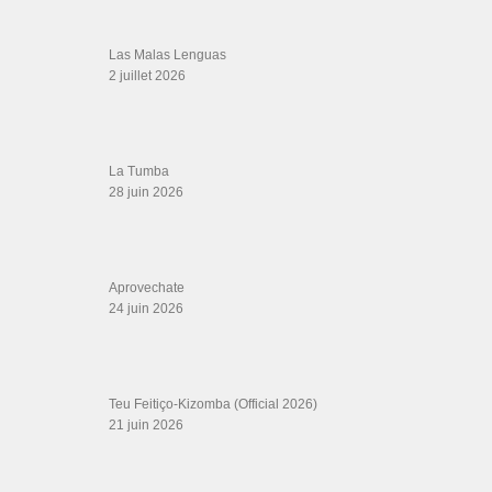
SALSALOVERS PARIS
Salsa Rock Paris
: Toute la danse Salsa et Rock en France, DVD Salsa et
rock 6 temps, DVD Valse, Vidéos Tango, Paso Doble, DVD salsa cubaine,
DVD Kizomba, DVD Bachata, DVD Merengue, DVD cha cha, Musique salsa,
figures de salsa, DVD danse de salon, Formations professeurs salsa, articles
danse, concerts danse, actualités salsa, chaussures salsa ….
ARCHIVES
Archives
LIENS SITES PARTENAIRES
Boutique DVD Salsa Rock : Salsa Swing Productions
Boutique miroir Vidéos de danse
Association Salsa Swing : Formation et Stages de Salsa et Bachata
dvd Bachata : Vidéos de Bachata
Formations professeurs de Salsa
Web design
LIENS PARTENAIRES