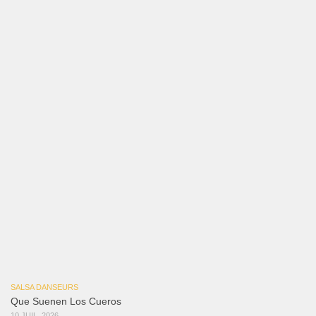
Ya No Te Quiero
22 juillet 2026
Macho
18 juillet 2026
Marieta – Ruben Gonzalez Jr
14 juillet 2026
Que Suenen Los Cueros
10 juillet 2026