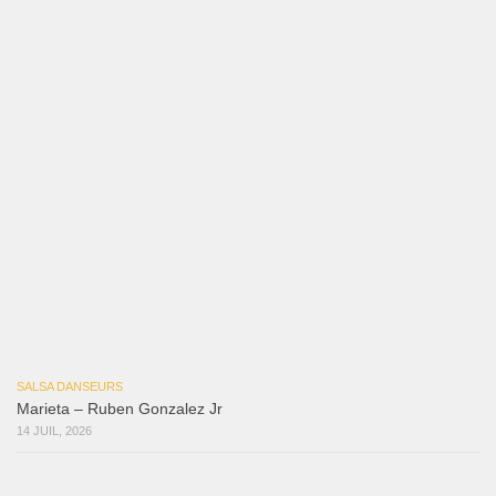
SALSA DANSEURS
Que Suenen Los Cueros
10 JUIL, 2026
Reflexiones
3 août 2026
Mujer Erótica
30 juillet 2026
Bochinchosa
26 juillet 2026