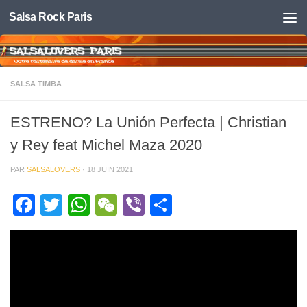
Salsa Rock Paris
Skip to content
SALSA TIMBA
ESTRENO? La Unión Perfecta | Christian
y Rey feat Michel Maza 2020
PAR
SALSALOVERS
·
18 JUIN 2021
Facebook
Twitter
WhatsApp
WeChat
Viber
Partager