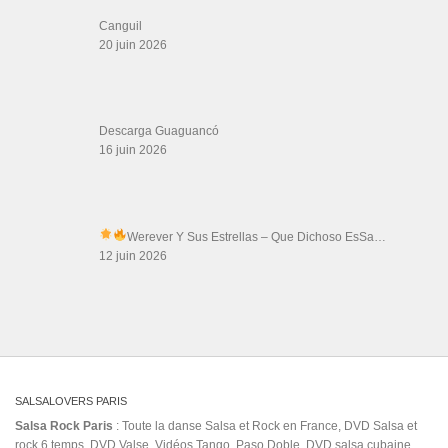
Gérard Magdic - Paris (75007)
Villeneuve-Loubet
Thierito Mambo - Antibes
Les Amis de Cuba
CATÉGORIES
Catégories
ÉTIQUETTES
#DeLosMios #Panama #SalsaDeColeccion #MelodiaDeColeccion #Salsa #Vinyl
Alain Rueda
#RareVinyl #RecordsCollector
Always
aventura songs
bailes de
salon
Bajo Con Tumbao'
Blue
cap
Cartagena La Heroica (Musical Recording)
dance kizomba
Corriente
daleloquenecesita
dlg dark latin groove la quiero a
ismael rivera
imlr
morir
english version
Esse
incomparable
isla
Joe Bataan
Juan
kizomba challenge
L.A.X
lejano amor johnny mara y orquesta
Lil John
Mamady clip
manny lovers
maria ivanova
Mi Mulata
Muchacho Barrigón
oye gozalo
salsa on2
social
pantera
reggeton
salsa dancing for beginners
dance salsa
SORRY REMIX
TALIIXOBEATZ
trending afrobeat
tuning
valerio el
video oficial
WDM
director one republic
victor
Wilfrido