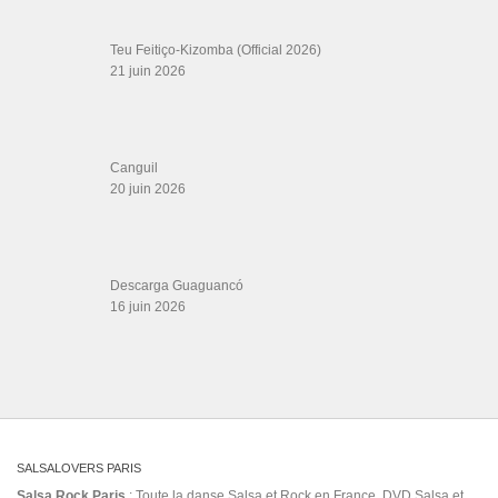
social bachata
history documentary
social dance
bachata
sondre tetiana
The Message
the salsa room bachata videos
TOÑO
Traigo
Tresero
BARCELATA
Vivo preso Jhonny Evidence
Salsa Rock Paris © 2026. Tous droits réservés.