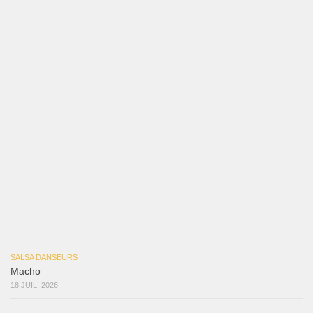
Bochinchosa
26 juillet 2026
Ya No Te Quiero
22 juillet 2026
Macho
18 juillet 2026
Marieta – Ruben Gonzalez Jr
14 juillet 2026