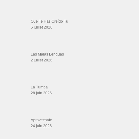
LIENS PARTENAIRES
Gérard Magdic - Paris (75007)
Villeneuve-Loubet
Thierito Mambo - Antibes
Les Amis de Cuba
CATÉGORIES
Catégories
ÉTIQUETTES
#lahabana
#musicadoy
2003
acrobatics
Afro-Cuban (Ethnicity)
Babo Jimenez y Su
best couple
danzon
Banda
bailemos bachata jiory
Ballroom dance Studio
doble music España
gatica &
Endemico
Duele
Elvis nbc tribute
noelia
johnny b.
guga dias
hip hop dance
How to dance Collegiate Shag
goode elvis presley
juangarcia
Kizomba Instrumental
kizomba love song
La
learn bachata
Learn to dance
Foto Se Me Borró
Lavoe
On2
lovedance
maikel dinza cd 2020
Malas
me quedo bachata dance
salsa
Pa´cualquiera
oryantal
resolucion los van van estreno
rollinbower