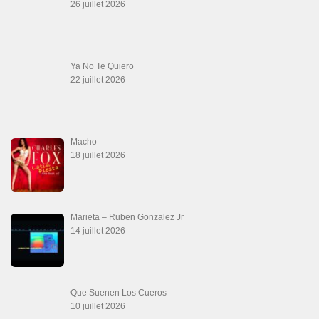
SALSALOVERS PARIS
Salsa Rock Paris
: Toute la danse Salsa et Rock en France, DVD Salsa et
rock 6 temps, DVD Valse, Vidéos Tango, Paso Doble, DVD salsa cubaine,
DVD Kizomba, DVD Bachata, DVD Merengue, DVD cha cha, Musique salsa,
figures de salsa, DVD danse de salon, Formations professeurs salsa, articles
danse, concerts danse, actualités salsa, chaussures salsa ….
ARCHIVES
Archives
LIENS SITES PARTENAIRES
Boutique DVD Salsa Rock : Salsa Swing Productions
Boutique miroir Vidéos de danse
Association Salsa Swing : Formation et Stages de Salsa et Bachata
dvd Bachata : Vidéos de Bachata
Formations professeurs de Salsa
Web design