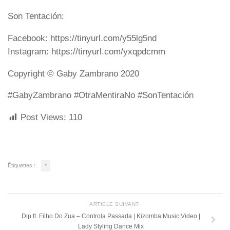
Son Tentación:
Facebook: https://tinyurl.com/y55lg5nd
Instagram: https://tinyurl.com/yxqpdcmm
Copyright ©️ Gaby Zambrano 2020
#GabyZambrano #OtraMentiraNo #SonTentación
Post Views:
110
Étiquettes :
*
ARTICLE SUIVANT
Dip ft. Filho Do Zua – Controla Passada | Kizomba Music Video |
Lady Styling Dance Mix