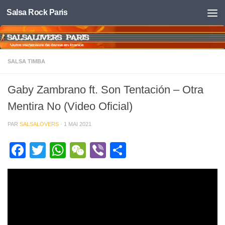
Salsa Rock Paris
Skip to content
SALSA TIMBA
Gaby Zambrano ft. Son Tentación – Otra
Mentira No (Video Oficial)
PAR
SALSALOVERS
·
1 MAI 2021
Facebook
Twitter
WhatsApp
WeChat
Viber
Partager