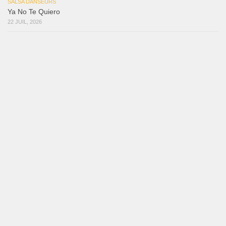
SALSA DANSEURS
Ya No Te Quiero
22 JUIL, 2026
SALSA DANSEURS
Macho
18 JUIL, 2026
SALSA DANSEURS
Marieta – Ruben Gonzalez Jr
14 JUIL, 2026
SALSA DANSEURS
Que Suenen Los Cueros
10 JUIL, 2026
Reflexiones
3 août 2026