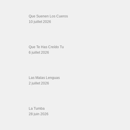
LIENS SITES PARTENAIRES
Boutique DVD Salsa Rock : Salsa Swing Productions
Boutique miroir Vidéos de danse
Association Salsa Swing : Formation et Stages de Salsa et Bachata
dvd Bachata : Vidéos de Bachata
Formations professeurs de Salsa
Web design
LIENS PARTENAIRES
Gérard Magdic - Paris (75007)
Villeneuve-Loubet
Thierito Mambo - Antibes
Les Amis de Cuba
CATÉGORIES
Catégories