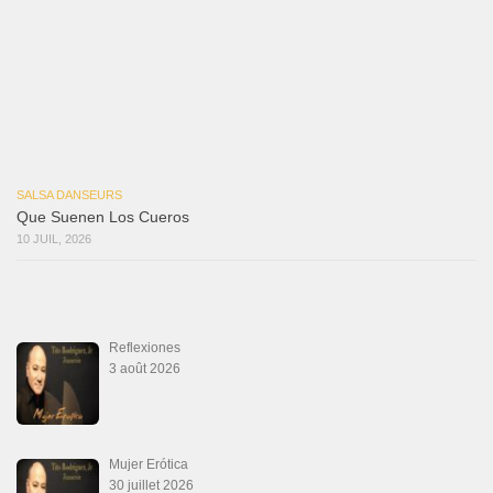
La Tumba
28 juin 2026
Aprovechate
24 juin 2026
Teu Feitiço-Kizomba (Official 2026)
21 juin 2026
Canguil
20 juin 2026
Descarga Guaguancó