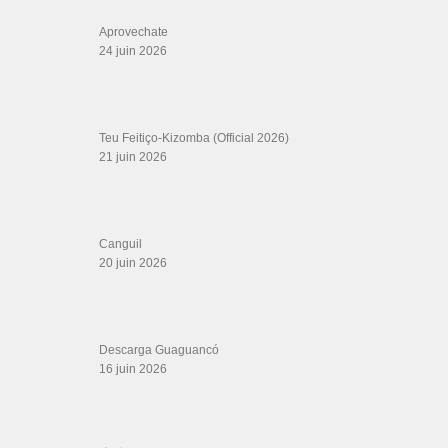
ÉTIQUETTES
ADC
aida danse orientale
aziza raqs
bachata dancebachata dancing
baile tango
Bebo
Club Music 80
Best
Boogie Woogie James Cagney Rit
Cantor Angolano
Climax
croatian Summer Salsa Festival
Derek deler
dance dance dance
Dance Moves
dani j todo de mi
dj tronky solo
son miradas
Expo
fama a bailar fans
hawaii
Health
Isidro Infante
janisyzoe
Kizomba
LKM
lindy hop
Workshop by Dance Vida
la estrella bachata
London
(City/Town/Village)
nuevo 2020 bachatas
Pep y Marina
Pinto Picasso
private
salsa en merida
bellydance
salsa club paris
salsa fest
taj lounge
tango argentino
vueltas de bachata
tan lejos de mi dani j
top music 2020
차차
WDC
Yo Le Menti
Буэнос Айрес
센렙
왕초보
Salsa Rock Paris © 2026. Tous droits réservés.