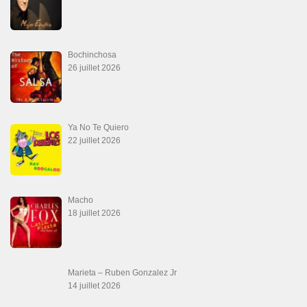
16 juin 2026
Werever Y Sus Estrellas – Que Dichoso Es
Sa…
12 juin 2026
SALSALOVERS PARIS
Salsa Rock Paris
: Toute la danse Salsa et Rock en France, DVD Salsa et
rock 6 temps, DVD Valse, Vidéos Tango, Paso Doble, DVD salsa cubaine,
DVD Kizomba, DVD Bachata, DVD Merengue, DVD cha cha, Musique salsa,
figures de salsa, DVD danse de salon, Formations professeurs salsa, articles
danse, concerts danse, actualités salsa, chaussures salsa ….
ARCHIVES
Archives