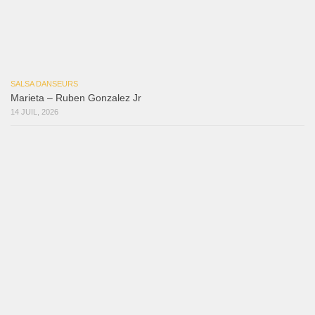
Marieta – Ruben Gonzalez Jr
14 juillet 2026
Que Suenen Los Cueros
10 juillet 2026
Que Te Has Creído Tu
6 juillet 2026
Las Malas Lenguas
2 juillet 2026