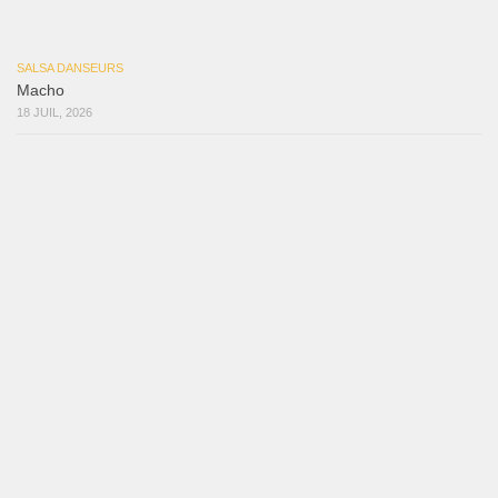
Mujer Erótica
30 juillet 2026
Bochinchosa
26 juillet 2026
Ya No Te Quiero
22 juillet 2026
Macho
18 juillet 2026