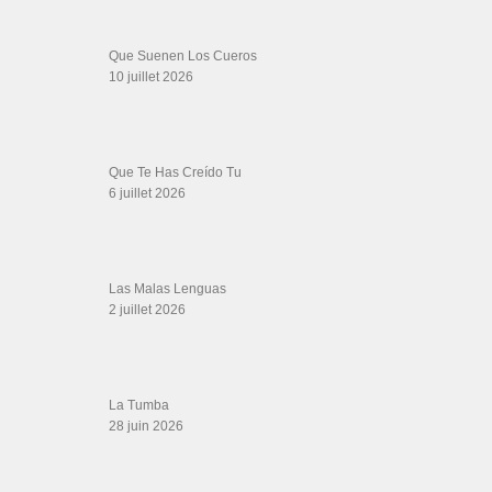
chantel
bop
cerveza
Con Cariño
dj melao
ecoletempleduswing
fabrizio
Fabrizio Zoro
francisco
guiné-bissau
hablalo pregonera
Impacto Crea
japon
JJ
Jorge Jr.
katerina
leonis
shereen
Kòrsou
la maxima 79 pobrecita en vivo
learn salsa
torres
Morango
musica variada salsa romantica
Pedro »
peru radio salsera
Rico
roadtrip
pregonera
primisia
que faire à cuba
quimbara con bemba
cuba
romeo y raulin
salsa latino
Soy yo
Sunday BIG Pool Party / Villa Rubin
The
vevo music
Latinaires
Vous
wilfrido vargas 2019
イスマエル・リベーラ
Salsa Rock Paris © 2026. Tous droits réservés.