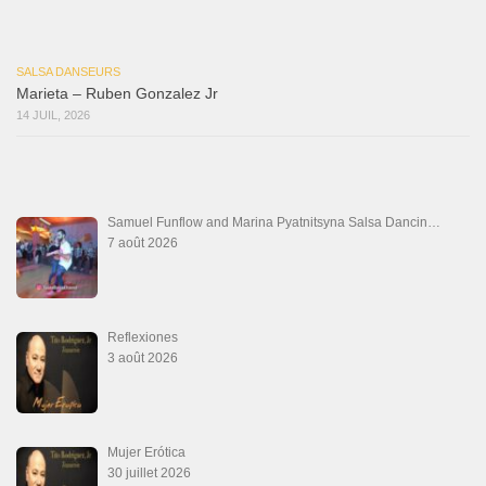
Descarga Guaguancó
16 juin 2026
SALSALOVERS PARIS
Salsa Rock Paris
: Toute la danse Salsa et Rock en France, DVD Salsa et
rock 6 temps, DVD Valse, Vidéos Tango, Paso Doble, DVD salsa cubaine,
DVD Kizomba, DVD Bachata, DVD Merengue, DVD cha cha, Musique salsa,
figures de salsa, DVD danse de salon, Formations professeurs salsa, articles
danse, concerts danse, actualités salsa, chaussures salsa ….
ARCHIVES
Archives
LIENS SITES PARTENAIRES