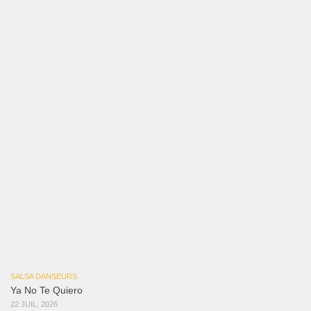
3 août 2026
Mujer Erótica
30 juillet 2026
Bochinchosa
26 juillet 2026
Ya No Te Quiero
22 juillet 2026
Macho
18 juillet 2026