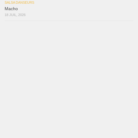
La Tumba
28 juin 2026
Aprovechate
24 juin 2026
Teu Feitiço-Kizomba (Official 2026)
21 juin 2026
Canguil
20 juin 2026