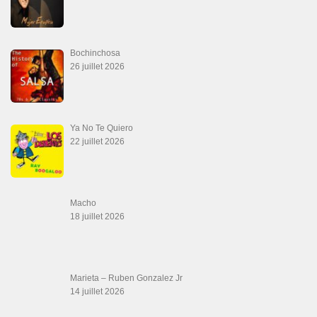
Boutique DVD Salsa Rock : Salsa Swing Productions
Boutique miroir Vidéos de danse
Association Salsa Swing : Formation et Stages de Salsa et Bachata
dvd Bachata : Vidéos de Bachata
Formations professeurs de Salsa
Web design
LIENS PARTENAIRES
Gérard Magdic - Paris (75007)
Villeneuve-Loubet
Thierito Mambo - Antibes
Les Amis de Cuba
CATÉGORIES
Catégories
ÉTIQUETTES
#djkhalid
Adriana TSR TYSONS
argentine tango 8 step basic
bachata dancing in the
becky g
rain by Tommaso Chiaro & AnyLu Martinez @ SSD 2023
bachatanueva