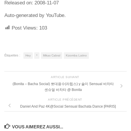
Released on: 2008-11-07
Auto-generated by YouTube.
Post Views:
103
Étiquettes :
Hey
*
Mikas Cabral
Kizomba Latino
ARTICLE SUIVANT
(Bonita – Bacha Social) 뽀대용수(라힙스) y 솔미 Sensual 바차타
센슈얼 바차타 @ Bonita
ARTICLE PRÉCÉDENT
Daniel And Paz 4K@Social Sensual Bachata Dance [PARIS]
VOUS AIMEREZ AUSSI...