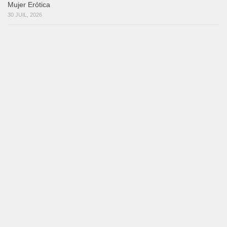
Mujer Erótica
30 JUIL, 2026
SALSA DANSEURS
Bochinchosa
26 JUIL, 2026
SALSA DANSEURS
Ya No Te Quiero
22 JUIL, 2026