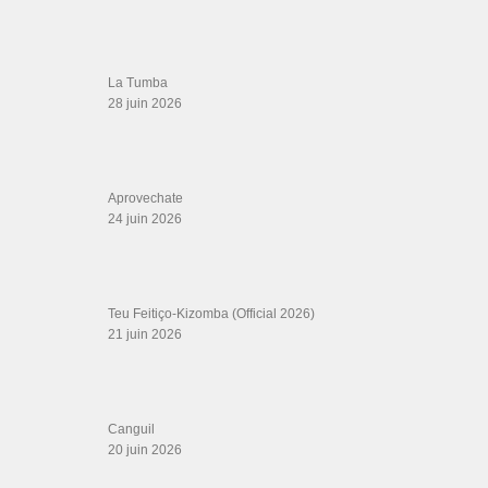
Archives
LIENS SITES PARTENAIRES
Boutique DVD Salsa Rock : Salsa Swing Productions
Boutique miroir Vidéos de danse
Association Salsa Swing : Formation et Stages de Salsa et Bachata
dvd Bachata : Vidéos de Bachata
Formations professeurs de Salsa
Web design
LIENS PARTENAIRES
Gérard Magdic - Paris (75007)
Villeneuve-Loubet
Thierito Mambo - Antibes
Les Amis de Cuba
CATÉGORIES
Catégories