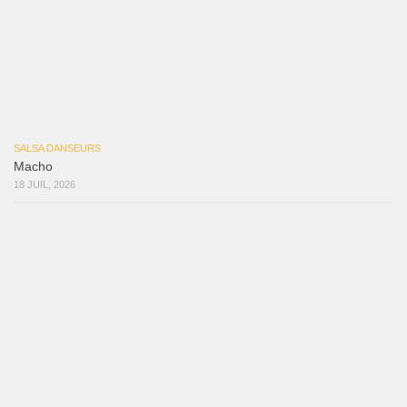
Reflexiones
3 août 2026
Mujer Erótica
30 juillet 2026
Bochinchosa
26 juillet 2026
Ya No Te Quiero
22 juillet 2026