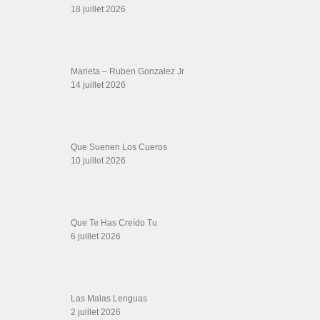
Canguil
20 juin 2026
Descarga Guaguancó
16 juin 2026
SALSALOVERS PARIS
Salsa Rock Paris
: Toute la danse Salsa et Rock en France, DVD Salsa et
rock 6 temps, DVD Valse, Vidéos Tango, Paso Doble, DVD salsa cubaine,
DVD Kizomba, DVD Bachata, DVD Merengue, DVD cha cha, Musique salsa,
figures de salsa, DVD danse de salon, Formations professeurs salsa, articles
danse, concerts danse, actualités salsa, chaussures salsa ….
ARCHIVES