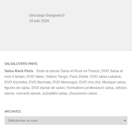
ÉTIQUETTES
bachata
2003
argentine tango 8 step basic
Babo Jimenez y Su Banda
blades
Berkeley
dNfX8HI90JE
blog voyage
Cortado
Cross System
dance school
el pobre perhsac
ed sheeran salsa video
Ferreras
flor pálida en directo
frankfurt
havana
JM Olivares
guiné-bissau
salsa festival
gabriel
giro
Jorge Jr.
Kizomba Instrumental
kizomba love song
Leg wraps
los 4 en concierto
Malas
miguel e
musica latina
niquibestia
susana
musica cuba libre
Pupy
QUIZAS
salsa mix
roadtrip cuba
ronaldreyes
Ross
Rumba Salsera
Single Axis Turns
vevo music
tango steps
The Message
TOÑO BARCELATA
Vengo del Monte
wilfrido
vargas 2019
Salsa Rock Paris © 2026. Tous droits réservés.