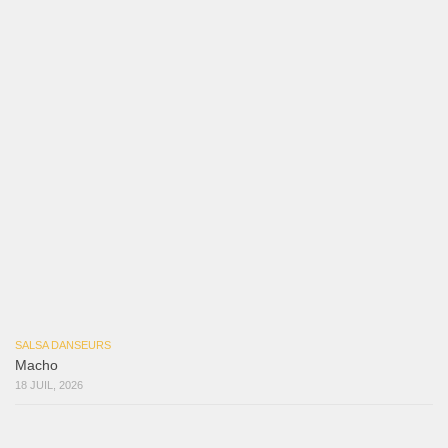
SALSA DANSEURS
Marieta – Ruben Gonzalez Jr
14 JUIL, 2026
Samuel Funflow and Marina Pyatnitsyna Salsa Dancin…
7 août 2026
Reflexiones
3 août 2026
Mujer Erótica
30 juillet 2026