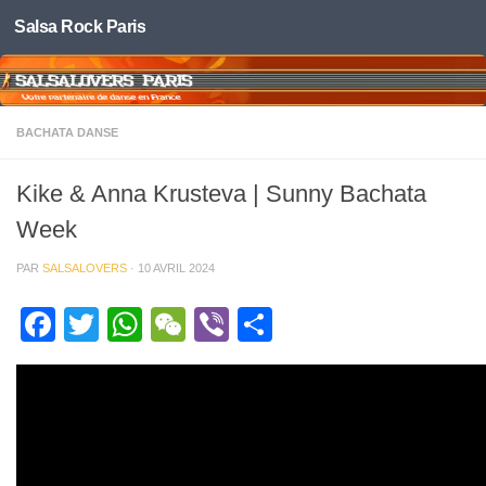
Salsa Rock Paris
Skip to content
BACHATA DANSE
Kike & Anna Krusteva | Sunny Bachata
Week
PAR
SALSALOVERS
·
10 AVRIL 2024
Facebook
Twitter
WhatsApp
WeChat
Viber
Partager