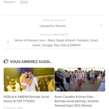
Étiquettes :
Paris
ARTICLE SUIVANT
Llévala Pa`l Rincón
ARTICLE PRÉCÉDENT
Versos & Poesias Luso – Black Spygo & Kevin, Dandara, Salah,
Jessie, Shugga, Nay, Kidy & EMMVR
VOUS AIMEREZ AUSSI...
NOELIA & XIMENA Bachata Social
Kevin Carvalho & Einav Elias –
Dance At TSR TYSONS
Bachata social dancing | Summer
Sensual Days 2023 (Rovinj)
9 JUILLET 2024