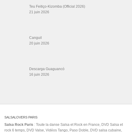
Gérard Magdic - Paris (75007)
Villeneuve-Loubet
Thierito Mambo - Antibes
Les Amis de Cuba
CATÉGORIES
Catégories
ÉTIQUETTES
Achse
#thesalsaroom
andy montañez casi te envidio
Avisale A Mi Contrario
baile
banda
BCN dance Family
benom 06 gonzalez
cali pachanguero oscars
canto
cuban regueton
cantando
clásicos de la salsa
Cubans (Ethnicity)
danza
dj Sessions
El Pacifico En Las Venas
Fruko Y Sus Tesos (Musical Group)
latina
hit
impero
la gripa letra
La gripe Salsa
leoni torres soledad letra
llanera
musica cubana
Maikel Blanco
LP
Meneo Melao
ray
QUINTO
pobrecita
olimpomusicstudio
PAKÉ
sabes
salsa cubana 2015
salsa de Cali
salsa room tysons corner
Sergio George's Salsa Giants New Video
tc
tú
vevo
Vazquez
Willie Rosario
me ves hacerme el duro
videoclips