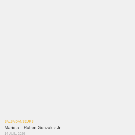
Bochinchosa
26 juillet 2026
Ya No Te Quiero
22 juillet 2026
Macho
18 juillet 2026
Marieta – Ruben Gonzalez Jr
14 juillet 2026