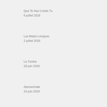
SALSALOVERS PARIS
Salsa Rock Paris
: Toute la danse Salsa et Rock en France, DVD Salsa et
rock 6 temps, DVD Valse, Vidéos Tango, Paso Doble, DVD salsa cubaine,
DVD Kizomba, DVD Bachata, DVD Merengue, DVD cha cha, Musique salsa,
figures de salsa, DVD danse de salon, Formations professeurs salsa, articles
danse, concerts danse, actualités salsa, chaussures salsa ….
ARCHIVES
Archives
LIENS SITES PARTENAIRES
Boutique DVD Salsa Rock : Salsa Swing Productions
Boutique miroir Vidéos de danse
Association Salsa Swing : Formation et Stages de Salsa et Bachata
dvd Bachata : Vidéos de Bachata
Formations professeurs de Salsa
Web design
LIENS PARTENAIRES