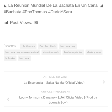
◣ La Reunion Mundial De La Bachata En Un Canal ◢
#Bachata #PhoThomas #DarioYSara
Post Views:
96
Étiquettes :
phothomas
Brazilian Zouk
bachata day
bachata day summer festival
cinecitta world
bachata piscina
dario y sara
la funka
bachata
ARTICLE SUIVANT
La Excelencia – Salsa Na’Ma (Official Video)
ARTICLE PRÉCÉDENT
Loony Johnson x Dynamo – LUA [ Oficial Video ] (Prod by
LoonaticBoy )