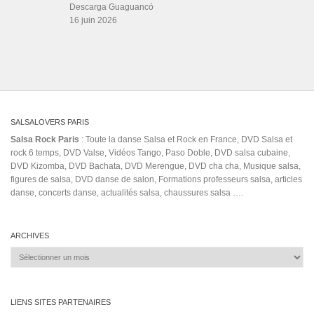
LIENS SITES PARTENAIRES
Boutique DVD Salsa Rock : Salsa Swing Productions
Boutique miroir Vidéos de danse
Association Salsa Swing : Formation et Stages de Salsa et Bachata
dvd Bachata : Vidéos de Bachata
Formations professeurs de Salsa
Web design
LIENS PARTENAIRES
Gérard Magdic - Paris (75007)
Villeneuve-Loubet
Thierito Mambo - Antibes
Les Amis de Cuba
CATÉGORIES
Catégories
ÉTIQUETTES
Ajram
Alexis fido
aventura obsesion
bachatamalta
Balboa dance
Bazzi
best salsa