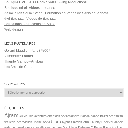
biura
festivals
best violinist in the world
bypass mrdon letra
Chubby Checker
dance
with me
daniel santa cruz
dj rayo bachata
Dominique
Dubstep
El Punto
Fredy Aguirre
london
last
middle
salsa
Karazon
La Colita
latino 2021
Luisito salsa
mr don miedo
Ragheb
pobre corazon
Quiero
Romeo Santos Single
salsa on1
Savannah Ballroom Dance Studio
Shakira (Celebrity)
single
tropico 56
2015
Sol Cerquides
the salsa room #tsrangels
Via con me
World
جن الصبي
حصري
روتانا
Dance Council
българия
шоу
라틴카우보이
Salsa Rock Paris © 2026. Tous droits réservés.