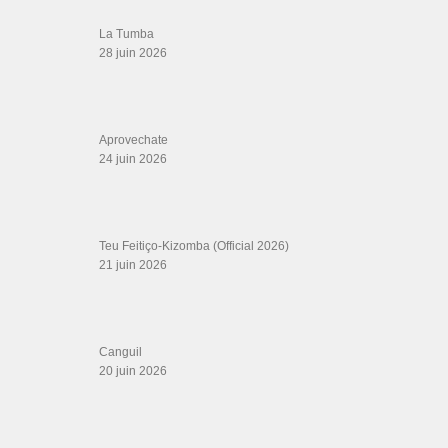
Descarga Guaguancó
16 juin 2026
SALSALOVERS PARIS
Salsa Rock Paris
: Toute la danse Salsa et Rock en France, DVD Salsa et
rock 6 temps, DVD Valse, Vidéos Tango, Paso Doble, DVD salsa cubaine,
DVD Kizomba, DVD Bachata, DVD Merengue, DVD cha cha, Musique salsa,
figures de salsa, DVD danse de salon, Formations professeurs salsa, articles
danse, concerts danse, actualités salsa, chaussures salsa ….
ARCHIVES
Archives