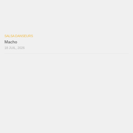
SALSA DANSEURS
Marieta – Ruben Gonzalez Jr
14 JUIL, 2026
Samuel Funflow and Marina Pyatnitsyna Salsa Dancin…
7 août 2026