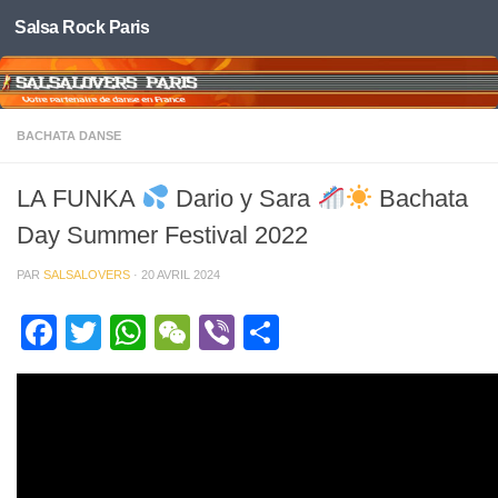
Salsa Rock Paris
Skip to content
BACHATA DANSE
LA FUNKA
Dario y Sara
Bachata
Day Summer Festival 2022
PAR
SALSALOVERS
·
20 AVRIL 2024
Facebook
Twitter
WhatsApp
WeChat
Viber
Partager