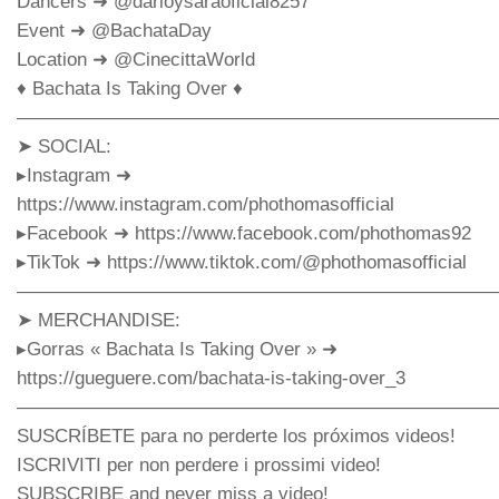
Dancers ➜ @darioysaraoficial8257
Event ➜ @BachataDay
Location ➜ @CinecittaWorld
♦️ Bachata Is Taking Over ♦️
—————————————————————————
➤ SOCIAL:
▸Instagram ➜
https://www.instagram.com/phothomasofficial
▸Facebook ➜ https://www.facebook.com/phothomas92
▸TikTok ➜ https://www.tiktok.com/@phothomasofficial
—————————————————————————
➤ MERCHANDISE:
▸Gorras « Bachata Is Taking Over » ➜
https://gueguere.com/bachata-is-taking-over_3
—————————————————————————
SUSCRÍBETE para no perderte los próximos videos!
ISCRIVITI per non perdere i prossimi video!
SUBSCRIBE and never miss a video!