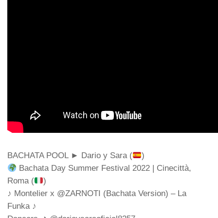
BACHATA POOL ► Dario y Sara (
)
Bachata Day Summer Festival 2022 | Cinecittà,
Roma (
)
♪ Montelier x @ZARNOTI (Bachata Version) – La
Funka ♪