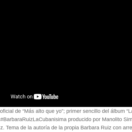
 oficial de “Más alto que yo”; primer sencillo del álbum 
e #BarbaraRuizLaCubanisima producido por Manolito Sim
. Tema de la autoría de la propia Barbara Ruiz con arre