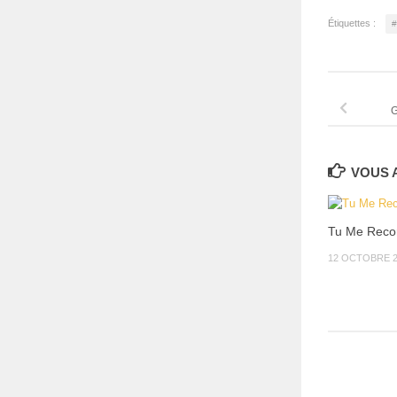
Étiquettes :
#
G
VOUS A
Tu Me Reco
12 OCTOBRE 2