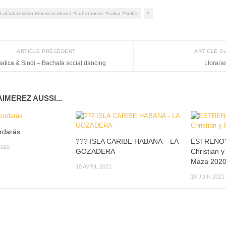
LaCubanisima #musicacubana #cubanmusic #salsa #timba
*
ARTICLE PRÉCÉDENT
ARTICLE S
atica & Sindi – Bachata social dancing
Llorara
IMEREZ AUSSI...
rdarás
??? ISLA CARIBE HABANA – LA
ESTRENO? 
020
GOZADERA
Christian y
Maza 202
10 AVRIL 2021
18 JUIN 2021