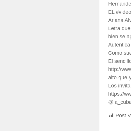
Hernande
EL #video
Ariana Al
Letra que
bien se a
Autentica
Como suel
El sencill
http://ww
alto-que-
Los invit
https://w
@la_cuba
Post V