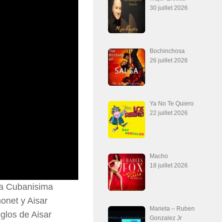
30 juillet 2026
Bochinchosa
26 juillet 2026
Ya No Te Quiero
22 juillet 2026
Macho
18 juillet 2026
“La Cubanisima
onet y Aisar
Marieta – Ruben
glos de Aisar
Gonzalez Jr