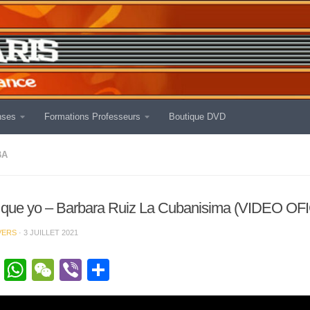
nses
Formations Professeurs
Boutique DVD
BA
 que yo – Barbara Ruiz La Cubanisima (VIDEO OF
VERS
·
3 JUILLET 2021
cebook
Twitter
WhatsApp
WeChat
Viber
Partager