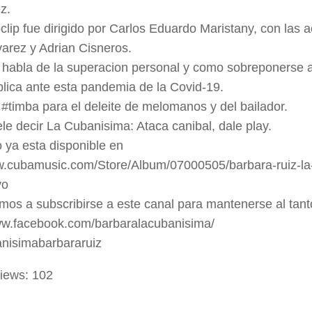
z.
clip fue dirigido por Carlos Eduardo Maristany, con las 
varez y Adrian Cisneros.
 habla de la superacion personal y como sobreponerse a
plica ante esta pandemia de la Covid-19.
 #timba para el deleite de melomanos y del bailador.
e decir La Cubanisima: Ataca canibal, dale play.
o ya esta disponible en
w.cubamusic.com/Store/Album/07000505/barbara-ruiz-l
yo
amos a subscribirse a este canal para mantenerse al tant
ww.facebook.com/barbaralacubanisima/
nisimabarbararuiz
iews:
102