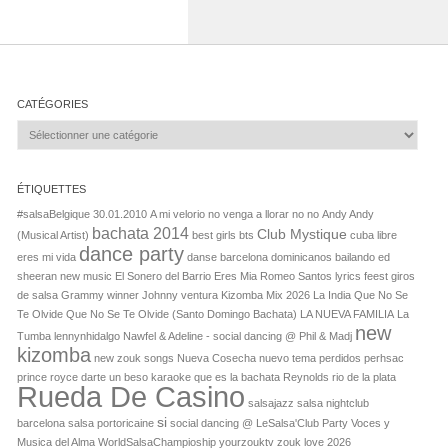
CATÉGORIES
Catégories
ÉTIQUETTES
#salsaBelgique
30.01.2010
A mi velorio no venga a llorar no no
Andy Andy
bachata 2014
Club Mystique
(Musical Artist)
best girls
bts
cuba libre
dance party
eres mi vida
danse barcelona
dominicanos bailando
ed
sheeran new music
El Sonero del Barrio
Eres Mia Romeo Santos lyrics
feest
giros
de salsa
Grammy winner
Johnny ventura
Kizomba Mix 2026
La India Que No Se
Te Olvide Que No Se Te Olvide (Santo Domingo Bachata)
LA NUEVA FAMILIA
La
new
Tumba
lennynhidalgo
Nawfel & Adeline - social dancing @ Phil & Madj
kizomba
new zouk songs
Nueva Cosecha
nuevo tema
perdidos
perhsac
prince royce darte un beso karaoke
que es la bachata
Reynolds
rio de la plata
Rueda De Casino
salsajazz
salsa nightclub
si
barcelona
salsa portoricaine
social dancing @ LeSalsa'Club Party
Voces y
Musica del Alma
WorldSalsaChampioship
yourzouktv
zouk love 2026