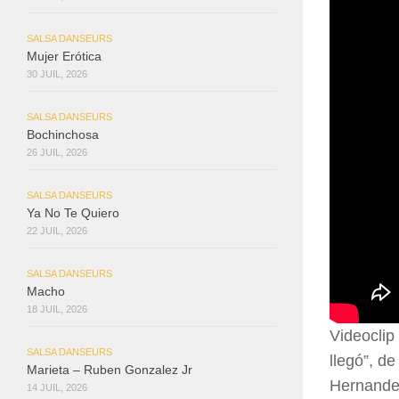
SALSA DANSEURS
Mujer Erótica
30 JUIL, 2026
SALSA DANSEURS
Bochinchosa
26 JUIL, 2026
SALSA DANSEURS
Ya No Te Quiero
22 JUIL, 2026
SALSA DANSEURS
Macho
18 JUIL, 2026
Videoclip
SALSA DANSEURS
llegó”, d
Marieta – Ruben Gonzalez Jr
Hernandez
14 JUIL, 2026