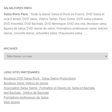
oficial
pop latin
Munatayeva
New Swing Sextet
Njc
Oro
roberto sabroso
sandungueate
Ruedafestival
République
sabroso
SalsaPerucha
Stand
timbalive
super
tony pirata
Vez
By Me (song)
Tik Tok Song
videography
Yasnogorodskaya
сальса уроки
Salsa Rock Paris © 2026. Tous droits réservés.