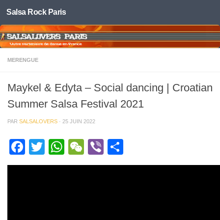
Salsa Rock Paris
Skip to content
MERENGUE
Maykel & Edyta – Social dancing | Croatian
Summer Salsa Festival 2021
PAR
SALSALOVERS
·
25 JUIN 2022
Facebook
Twitter
WhatsApp
WeChat
Viber
Partager