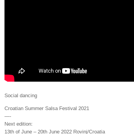
Social dancing
Croatian Summer Salsa Festival 2021
—-
Next edition:
13th of June – 20th June 2022 Rovinj/Croatia