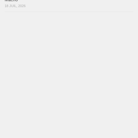
Mujer Erótica
30 juillet 2026
Bochinchosa
26 juillet 2026
Ya No Te Quiero
22 juillet 2026
Macho
18 juillet 2026
Marieta – Ruben Gonzalez Jr
14 juillet 2026