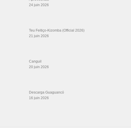
Formations professeurs de Salsa
Web design
LIENS PARTENAIRES
Gérard Magdic - Paris (75007)
Villeneuve-Loubet
Thierito Mambo - Antibes
Les Amis de Cuba
CATÉGORIES
Catégories
ÉTIQUETTES
bachata
afro cuban dance
ajena eddy herrera
al rojo vivo
Atlantic Records
steps
beautiful
best of kizomba 2020
bebe camilo baile bachata
djmarlongsonysabor
Elfresh
Fuego en el 23!
funky
High
grupo en vivo 2020
jazz
grupo cubano para fiesta
ivan el hijo de teresa
Jc
jerusalema bachata grupo extra
Joey
Kende Papa
kizomba 2018 playlist
kizomba lady styling
Llorar Lloviendo Oficial
Marley