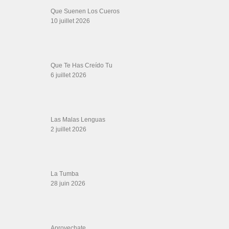
SALSALOVERS PARIS
Salsa Rock Paris
: Toute la danse Salsa et Rock en France, DVD Salsa et
rock 6 temps, DVD Valse, Vidéos Tango, Paso Doble, DVD salsa cubaine,
DVD Kizomba, DVD Bachata, DVD Merengue, DVD cha cha, Musique salsa,
figures de salsa, DVD danse de salon, Formations professeurs salsa, articles
danse, concerts danse, actualités salsa, chaussures salsa ….
ARCHIVES
Archives
LIENS SITES PARTENAIRES
Boutique DVD Salsa Rock : Salsa Swing Productions
Boutique miroir Vidéos de danse
Association Salsa Swing : Formation et Stages de Salsa et Bachata
dvd Bachata : Vidéos de Bachata