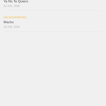
Ya No Te Quiero
22 JUIL, 2026
SALSA DANSEURS
Macho
18 JUIL, 2026
SALSA DANSEURS
Marieta – Ruben Gonzalez Jr
14 JUIL, 2026
SALSA DANSEURS
Que Suenen Los Cueros
10 JUIL, 2026
Reflexiones
3 août 2026