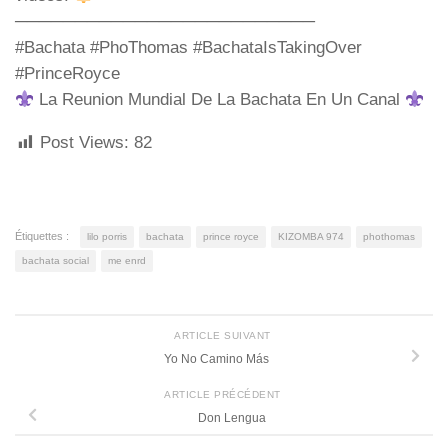
─────────────────────────
#Bachata #PhoThomas #BachataIsTakingOver
#PrinceRoyce
La Reunion Mundial De La Bachata En Un Canal
Post Views:
82
Étiquettes :
lilo porris
bachata
prince royce
KIZOMBA 974
phothomas
bachata social
me enrd
ARTICLE SUIVANT
Yo No Camino Más
ARTICLE PRÉCÉDENT
Don Lengua