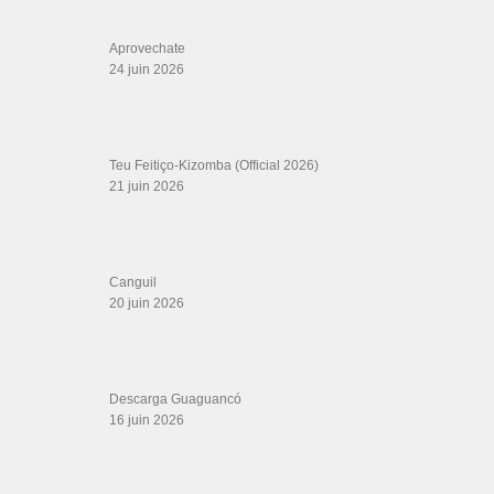
LIENS SITES PARTENAIRES
Boutique DVD Salsa Rock : Salsa Swing Productions
Boutique miroir Vidéos de danse
Association Salsa Swing : Formation et Stages de Salsa et Bachata
dvd Bachata : Vidéos de Bachata
Formations professeurs de Salsa
Web design
LIENS PARTENAIRES
Gérard Magdic - Paris (75007)
Villeneuve-Loubet
Thierito Mambo - Antibes
Les Amis de Cuba
CATÉGORIES
Catégories
ÉTIQUETTES