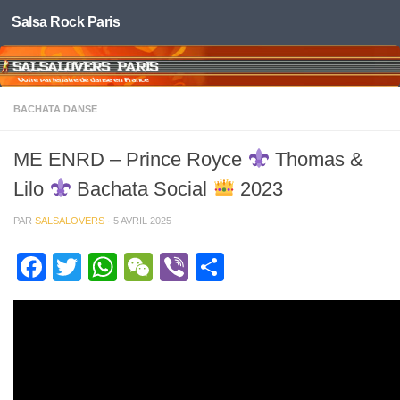
Salsa Rock Paris
Skip to content
BACHATA DANSE
ME ENRD – Prince Royce
Thomas &
Lilo
Bachata Social
2023
PAR
SALSALOVERS
·
5 AVRIL 2025
Facebook
Twitter
WhatsApp
WeChat
Viber
Partager