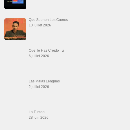
Werever Y Sus Estrellas – Que Dichoso Es
Sa…
12 juin 2026
SALSALOVERS PARIS
Salsa Rock Paris
: Toute la danse Salsa et Rock en France, DVD Salsa et
rock 6 temps, DVD Valse, Vidéos Tango, Paso Doble, DVD salsa cubaine,
DVD Kizomba, DVD Bachata, DVD Merengue, DVD cha cha, Musique salsa,
figures de salsa, DVD danse de salon, Formations professeurs salsa, articles
danse, concerts danse, actualités salsa, chaussures salsa ….
ARCHIVES
Archives