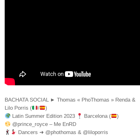
BACHATA SOCIAL ► Thomas « PhoThomas » Renda &
Lilo Porris (
/
)
Latin Summer Edition 2023
Barcelona (
)
@prince_royce – Me EnRD
Dancers ➜ @phothomas & @liloporris