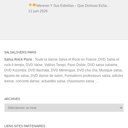
2-2-21
30.01.2010
50th Anniversary Reissue
Asi Son (Musical Recording)
bachata
jerusalema
bachata nigth club
best girls
candanga
Comadreja Bachata Congress
dance holliday
danse barcelona
Dominican Republic (Country)
El Negro Bembón
feest
kizomba 2018
giros de salsa
Greatest Hits
jayne
Los 8 De Colombia
me
Luis Santi Jr.
mix salsa 2017
Naty
Nawfel & Adeline - social dancing @ Phil &
Madj
perdidos
Pochy Y Su Cocoband
prince royce darte un beso karaoke
prince
royce phase II
Quejas
rio de la plata
Romeo Santos La Diabla/Mi Santa
Rueda De Casino
Rumba (Musical Genre)
salsa
si
nightclub barcelona
salsa portoricaine
Salsa World Series (Vol. 1)
slasa
social
tropical gem
villas rubin rovinj
dancing @ LeSalsa'Club Party
trapeton
WorldSalsaChampioship
yourzouktv
ルエダ
Salsa Rock Paris © 2026. Tous droits réservés.