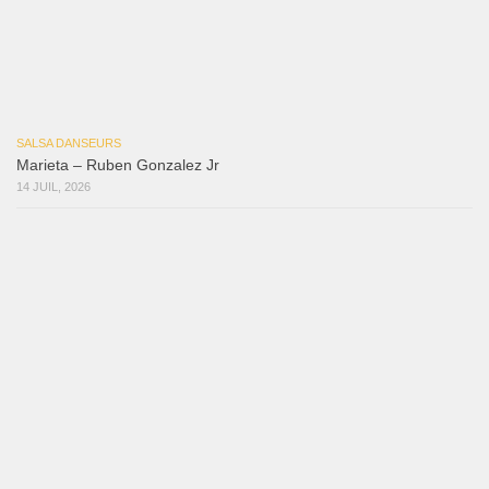
Mujer Erótica
30 juillet 2026
Bochinchosa
26 juillet 2026
Ya No Te Quiero
22 juillet 2026
Macho
18 juillet 2026