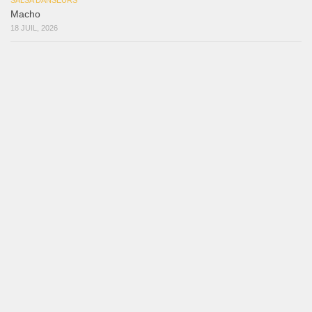
SALSA DANSEURS
Que Suenen Los Cueros
10 JUIL, 2026
Reflexiones
3 août 2026
Mujer Erótica
30 juillet 2026