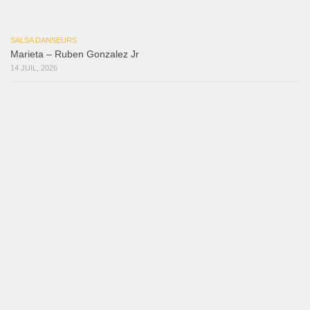
Bochinchosa
26 juillet 2026
Ya No Te Quiero
22 juillet 2026
Macho
18 juillet 2026
Marieta – Ruben Gonzalez Jr
14 juillet 2026