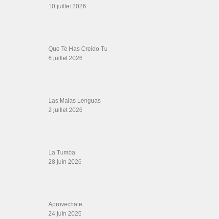
Werever Y Sus Estrellas – Que Dichoso Es
Sa…
12 juin 2026
SALSALOVERS PARIS
Salsa Rock Paris
: Toute la danse Salsa et Rock en France, DVD Salsa et
rock 6 temps, DVD Valse, Vidéos Tango, Paso Doble, DVD salsa cubaine,
DVD Kizomba, DVD Bachata, DVD Merengue, DVD cha cha, Musique salsa,
figures de salsa, DVD danse de salon, Formations professeurs salsa, articles
danse, concerts danse, actualités salsa, chaussures salsa ….
ARCHIVES
Archives
LIENS SITES PARTENAIRES