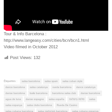
Tour & Info Barcelona :
http://www.langeasy.com/cities/bcn/bcn1.html
Video filmed in October 2012
Post Views:
132
Étiquettes :
salsa barcelona
salsa spain
salsa cuban style
dance barcelona
salsa catalunya
rueda barcelona
dance catalunya
danse barcelona
baile barcelona
barcelona salsa club
danse barcelone
agua de luna
danse espagne
salsa españa
סלסה ברצלונה
salsa
salsa espanya
salsa clubs barcelona
Rueda De Casino
salsa cubana barcelona
salsa nightclub barcelona
salsa cubana espanya