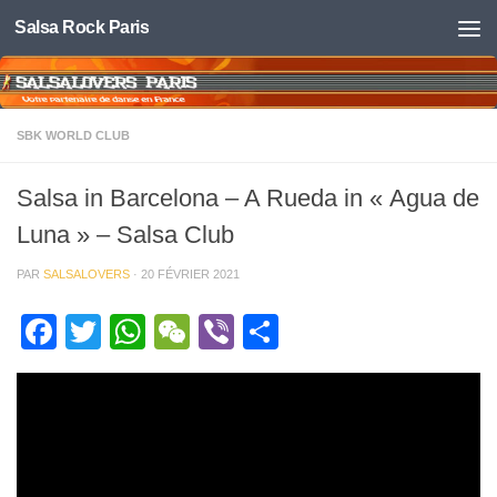
Salsa Rock Paris
Skip to content
SBK WORLD CLUB
Salsa in Barcelona – A Rueda in « Agua de
Luna » – Salsa Club
PAR
SALSALOVERS
·
20 FÉVRIER 2021
Facebook
Twitter
WhatsApp
WeChat
Viber
Partager