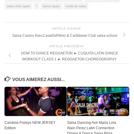
salsa clubs spain
*
dance spain
rueda de salsa
ARTICLE SUIVANT
Salsa Casino Kiev,CasaDeRitmo & Caribbean Club salsa school
ARTICLE PRÉCÉDENT
HOW TO DANCE REGGAETON ► CUQUITA LATIN DANCE
WORKOUT CLASS 1 ► REGGAETON CHOREOGRAPHY
VOUS AIMEREZ AUSSI...
Candela Fridays NEW JERSEY
Salsa Dancing Ave Maria Lola
Edition
Alain Perez Latin Connection
Dinner & Dance Salsa Brisa