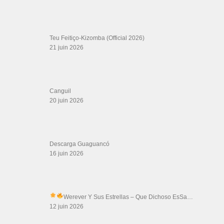
Boutique DVD Salsa Rock : Salsa Swing Productions
Boutique miroir Vidéos de danse
Association Salsa Swing : Formation et Stages de Salsa et Bachata
dvd Bachata : Vidéos de Bachata
Formations professeurs de Salsa
Web design
LIENS PARTENAIRES
Gérard Magdic - Paris (75007)
Villeneuve-Loubet
Thierito Mambo - Antibes
Les Amis de Cuba
CATÉGORIES
Catégories
ÉTIQUETTES
ataca y alamana
Amor en Exceso
atiendeme
baila habana
bcn sensual bachatea
cabo love
caribben
christian y rey
clip kizomba 2016
como los
Dancing Salsa
90
Elji Beatzkiller
Ella lo que quiere es salsa de Victor Manuelle