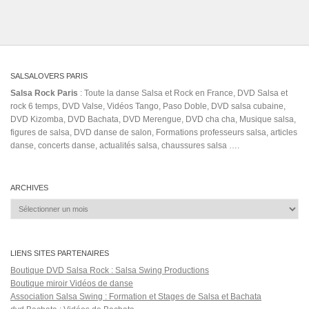
fania allstars
free zouk instrumental
Game
Gazaryan
ivan el hijo de teresa y la
lady
llegada 2020
Jack Macaluso
juan luis guerra rosalia
kizomba portugal
lady
style
la mejor version
Latin Pop (Musical Genre)
Lloro
make mi go rickman
me &
you
mi china colombiana
Miguel Egui Prado
mi mujer me gobierna original
mirana
nueva bachata
musique urbaine
nigerian love songs 2020
Omega TikTok
Passionate
salsa room
Picante
ronaldyalba
arlington
salsasinger
Toby Love lyrics
video letra BEBE
Yambunero
Yanick
Moreira
Salsa Rock Paris © 2026. Tous droits réservés.