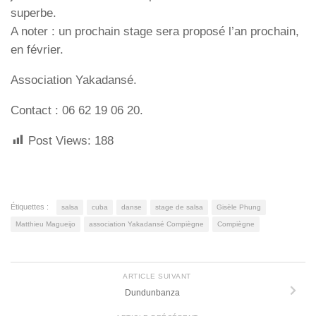
superbe.
A noter : un prochain stage sera proposé l’an prochain,
en février.
Association Yakadansé.
Contact : 06 62 19 06 20.
Post Views:
188
Étiquettes :
salsa
cuba
danse
stage de salsa
Gisèle Phung
Matthieu Magueijo
association Yakadansé Compiègne
Compiègne
ARTICLE SUIVANT
Dundunbanza