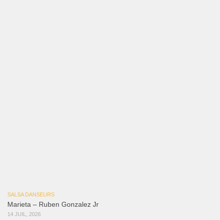
14 JUIL, 2026
Samuel Funflow and Marina Pyatnitsyna Salsa Dancin…
7 août 2026
Reflexiones
3 août 2026
Mujer Erótica
30 juillet 2026
Bochinchosa