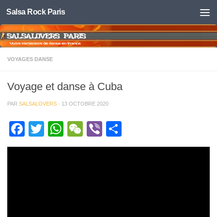
Salsa Rock Paris
Skip to content
VOYAGES DANSE
Voyage et danse à Cuba
PAR
SALSALOVERS
·
13 OCTOBRE 2020
Facebook
Twitter
WhatsApp
WeChat
Viber
Partager