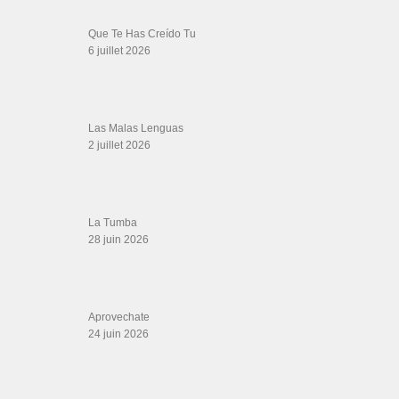
Teu Feitiço-Kizomba (Official 2026)
21 juin 2026
Canguil
20 juin 2026
Descarga Guaguancó
16 juin 2026
SALSALOVERS PARIS
Salsa Rock Paris
: Toute la danse Salsa et Rock en France, DVD Salsa et