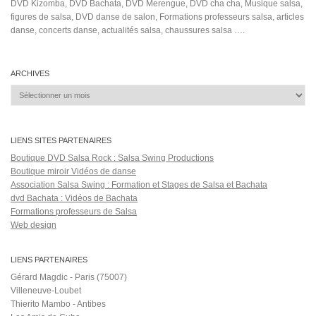
Thierito Mambo - Antibes
Les Amis de Cuba
CATÉGORIES
Catégories
ÉTIQUETTES
bachata
#musicoscubanos
2003
AIWID
amely freestyle feeling 1
España
best couple
Bachata vivo preso
beginners
Belo - Perfume (Ao Vivo
birthday dance
dance
CORONAVIRUS
cristobal bachata
dancesport
dj khalid
Dan Den
darbouka
el dia que te vayas te vas a ir salsa
el
i love kizomba
mejor baile
Hollywood
jiory bachata dancing
juguete de nadie
kissme
karman
la union perfecta
los 440 juan luis
Malas
Micaela
Moliendo
Café
No Sabes Como Duele
Oliver Pineda
Ozuna - Criminal [Official Video
puppes
salsa classes
rnb dance
Salsa History
the salsa room dc
to
winner
tendance
tierra
two
world championship
Xavi
éxitos de la salsa