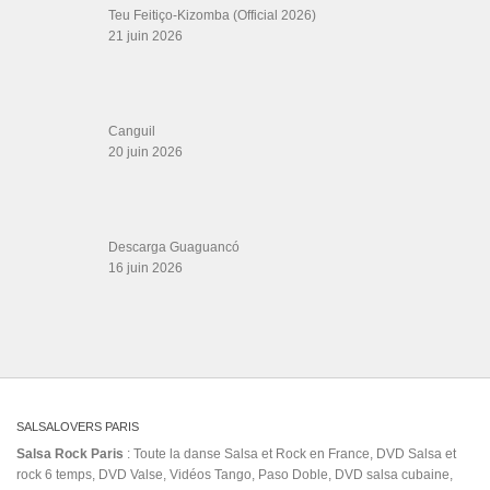
rock 6 temps, DVD Valse, Vidéos Tango, Paso Doble, DVD salsa cubaine,
DVD Kizomba, DVD Bachata, DVD Merengue, DVD cha cha, Musique salsa,
figures de salsa, DVD danse de salon, Formations professeurs salsa, articles
danse, concerts danse, actualités salsa, chaussures salsa ….
ARCHIVES
Archives
LIENS SITES PARTENAIRES
Boutique DVD Salsa Rock : Salsa Swing Productions
Boutique miroir Vidéos de danse
Association Salsa Swing : Formation et Stages de Salsa et Bachata
dvd Bachata : Vidéos de Bachata
Formations professeurs de Salsa
Web design
LIENS PARTENAIRES
Gérard Magdic - Paris (75007)
Villeneuve-Loubet