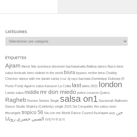
CATÉGORIES
Catégories
ÉTIQUETTES
Ajram
Alexis fido
aventura obsesion
bachatamalta
Balboa dance
Bazzi
best
biura
salsa festivals
best violinist in the world
bypass mrdon letra
Chubby
Checker
dance with me
daniel santa cruz
dj rayo bachata
Dominique
Dubstep
El
london
last
Punto
Fredy Aguirre salsa
Karazon
La Colita
latino 2021
mr don miedo
middle
Luisito salsa
pobre corazon
Quiero
salsa on1
Ragheb
Romeo Santos Single
Savannah Ballroom
Dance Studio
Shakira (Celebrity)
single 2015
Sol Cerquides
the salsa room
tropico 56
جن
#tsrangels
Via con me
World Dance Council
българия
шоу
الصبي
حصري
روتانا
라틴카우보이