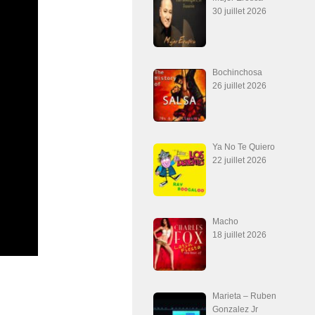
30 juillet 2026
Bochinchosa
26 juillet 2026
Ya No Te Quiero
22 juillet 2026
Macho
18 juillet 2026
Marieta – Ruben
Gonzalez Jr