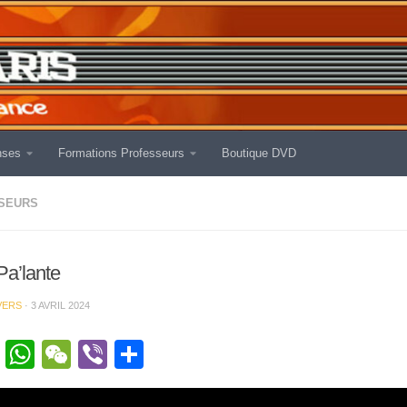
nses
Formations Professeurs
Boutique DVD
SEURS
Pa’lante
VERS
·
3 AVRIL 2024
cebook
Twitter
WhatsApp
WeChat
Viber
Partager