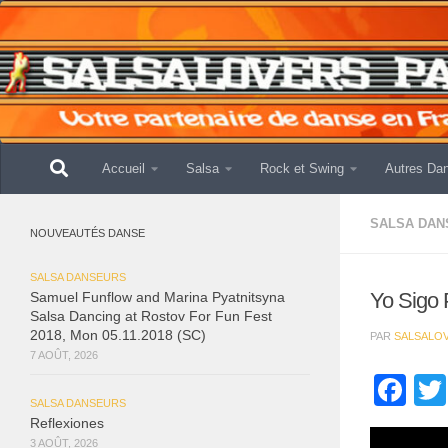
Skip to content
Accueil
Salsa
Rock et Swing
Autres Da
SALSA DAN
NOUVEAUTÉS DANSE
SALSA DANSEURS
Yo Sigo 
Samuel Funflow and Marina Pyatnitsyna
Salsa Dancing at Rostov For Fun Fest
2018, Mon 05.11.2018 (SC)
PAR
SALSALO
7 AOÛT, 2026
Fa
SALSA DANSEURS
Reflexiones
3 AOÛT, 2026