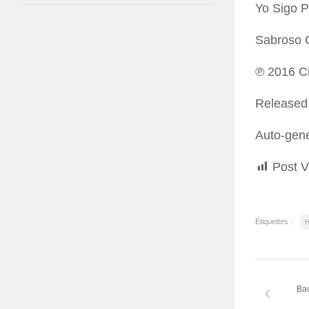
Yo Sigo P
Sabroso 
℗ 2016 Ci
Released
Auto-gen
Post V
Étiquettes :
H
Bac