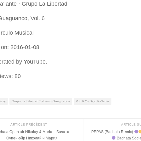
a’lante · Grupo La Libertad
Guaguanco, Vol. 6
rculo Musical
 on: 2016-01-08
erated by YouTube.
iews:
80
izzy
Grupo La Libertad Sabroso Guaguanco
Vol. 6 Yo Sigo Pa'lante
ARTICLE PRÉCÉDENT
ARTICLE S
hata Open air Nikolay & Maria – Бачата
PEPAS (Bachata Remix)
Оупен-эйр Николай и Мария
Bachata Soci